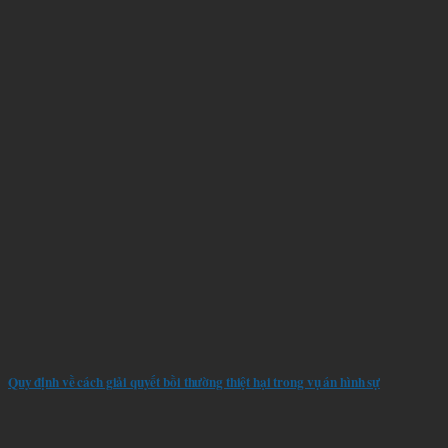
Quy định về cách giải quyết bồi thường thiệt hại trong vụ án hình sự