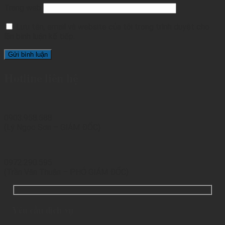
Trang web
Lưu tên, email và website của tôi trong trình duyệt cho
lần bình luận kế tiếp.
Hotline liên hệ
0903.958.588
(Lý Ngọc Sơn – GIÁM ĐỐC)
0972.290.595
(Trần Văn Thuận – PHÓ GIÁM ĐỐC)
Yêu cầu dịch vụ