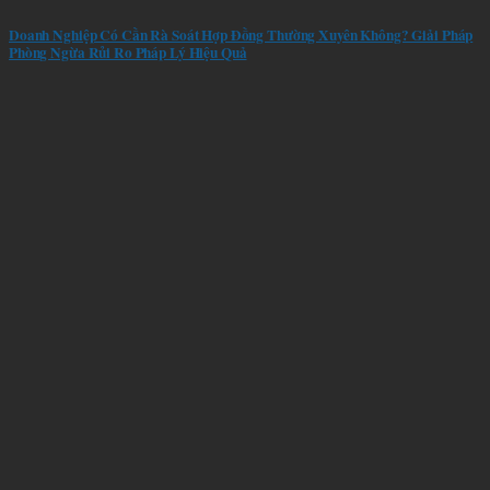
Doanh Nghiệp Có Cần Rà Soát Hợp Đồng Thường Xuyên Không? Giải Pháp
Phòng Ngừa Rủi Ro Pháp Lý Hiệu Quả