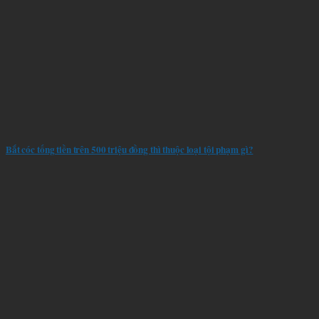
Bắt cóc tống tiền trên 500 triệu đồng thì thuộc loại tội phạm gì?