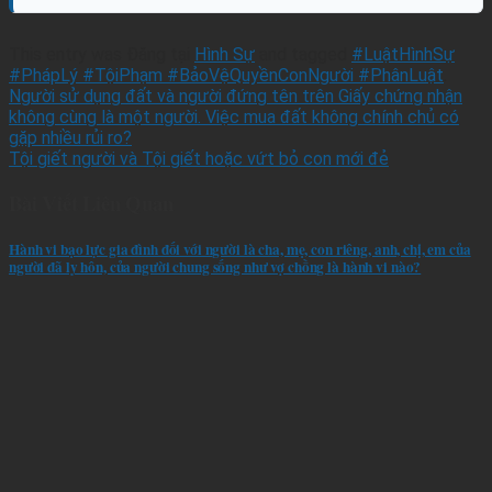
This entry was Đăng tại
Hình Sự
and tagged
#LuậtHìnhSự
#PhápLý #TộiPhạm #BảoVệQuyềnConNgười #PhânLuật
.
Người sử dụng đất và người đứng tên trên Giấy chứng nhận
không cùng là một người. Việc mua đất không chính chủ có
gặp nhiều rủi ro?
Tội giết người và Tội giết hoặc vứt bỏ con mới đẻ
Bài Viết Liên Quan
Hành vi bạo lực gia đình đối với người là cha, mẹ, con riêng, anh, chị, em của
người đã ly hôn, của người chung sống như vợ chồng là hành vi nào?