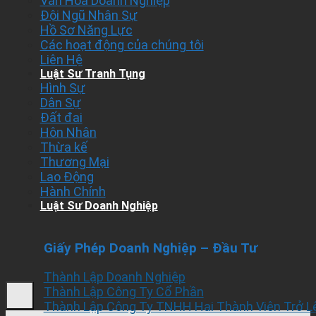
Văn Hóa Doanh Nghiệp
Đội Ngũ Nhân Sự
Hồ Sơ Năng Lực
Các hoạt động của chúng tôi
Liên Hệ
Luật Sư Tranh Tụng
Hình Sự
Dân Sự
Đất đai
Hôn Nhân
Thừa kế
Thương Mại
Lao Động
Hành Chính
Luật Sư Doanh Nghiệp
Giấy Phép Doanh Nghiệp – Đầu Tư
Thành Lập Doanh Nghiệp
Thành Lập Công Ty Cổ Phần
Thành Lập Công Ty TNHH Hai Thành Viên Trở L