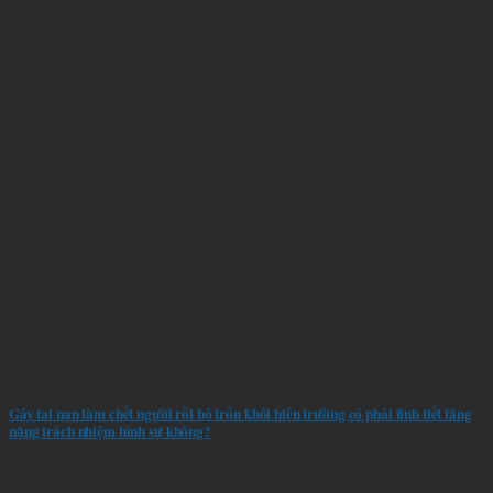
Gây tai nạn làm chết người rồi bỏ trốn khỏi hiện trường có phải tình tiết tăng
nặng trách nhiệm hình sự không?