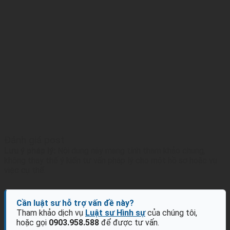
Đánh giá post
Lưu ý pháp lý:
Nội dung này mang tính tham khảo chung,
không thay thế ý kiến tư vấn pháp lý cho một hồ sơ hoặc vụ
việc cụ thể.
Cần luật sư hỗ trợ vấn đề này?
Tham khảo dịch vụ
Luật sư Hình sự
của chúng tôi,
hoặc gọi
0903.958.588
để được tư vấn.