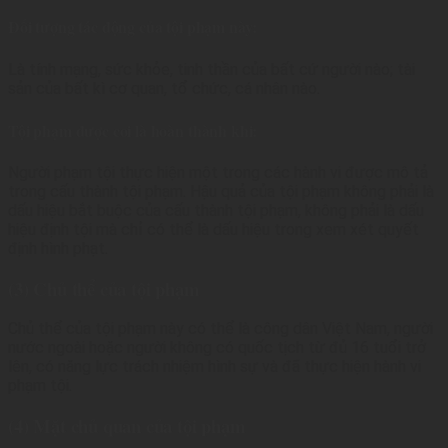
lý
Đối tượng tác động của tội phạm này:
Là tính mạng, sức khỏe, tinh thần của bất cứ người nào; tài
sản của bất kì cơ quan, tổ chức, cá nhân nào.
Tội phạm được coi là hoàn thành khi:
Người phạm tội thực hiện một trong các hành vi được mô tả
trong cấu thành tội phạm. Hậu quả của tội phạm không phải là
dấu hiệu bắt buộc của cấu thành tội phạm, không phải là dấu
hiệu định tội mà chỉ có thể là dấu hiệu trong xem xét quyết
định hình phạt.
(3) Chủ thể của tội phạm
Chủ thể của tội phạm này có thể là công dân Việt Nam, người
nước ngoài hoặc người không có quốc tịch từ đủ 16 tuổi trở
lên, có năng lực trách nhiệm hình sự và đã thực hiện hành vi
phạm tội.
(4) Mặt chủ quan của tội phạm