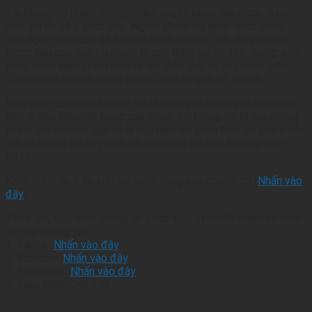
Tội khủng bố nhằm chống chính quyền nhân dân được thực
hiện với lỗi cố ý trực tiếp. Người phạm tội nhận thức được
tính nguy hiểm cho xã hội của hành vi phạm tội, thấy trước
được hậu quả của tội phạm là gây thiệt hại về tính mạng, sức
khỏe hoặc xâm phạm đến tự do thân thể, uy hiếp tinh thần
của người khác và mong muốn cho hậu quả đó xảy ra.
Mục đích của người phạm tội là chống chính quyền nhân dân.
Đây là dấu hiệu bắt buộc cấu thành tội khủng bố nhằm chống
chính quyền nhân dân và là dấu hiệu để phân biệt tội phạm này
với tội khủng bố quy định tại Điều 299 Bộ luật hình sự năm
2015.
Xem thêm dịch vụ luật sư tranh tụng của chúng tôi (
Nhấn vào
đây
)
Theo dõi, cập nhật thông tin pháp luật, tìm hiểu thêm về dịch
vụ của chúng tôi:
1. Tiktok:
Nhấn vào đây
2. Youtobe:
Nhấn vào đây
3. Facebook:
Nhấn vào đây
4. Zalo: 0869.642.643