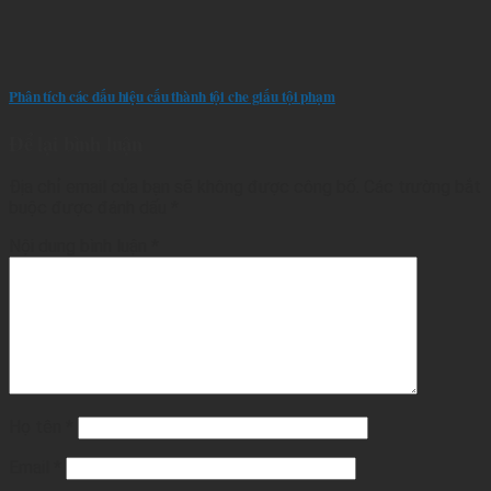
Phân tích các dấu hiệu cấu thành tội che giấu tội phạm
Để lại bình luận
Địa chỉ email của bạn sẽ không được công bố.
Các trường bắt
buộc được đánh dấu
*
Nội dung bình luận
*
Họ tên
*
Email
*