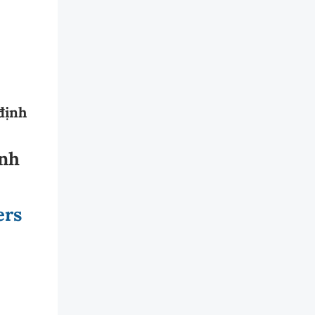
 định
ênh
ers