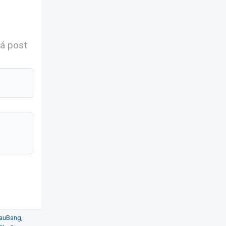
á post
BauBang
,