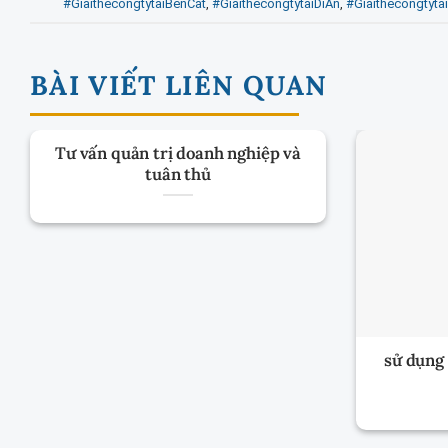
#GiaithecongtytaiBenCat
,
#GiaithecongtytaiDiAn
,
#Giaithecongtyta
BÀI VIẾT LIÊN QUAN
Tư vấn quản trị doanh nghiệp và
tuân thủ
sử dụng 