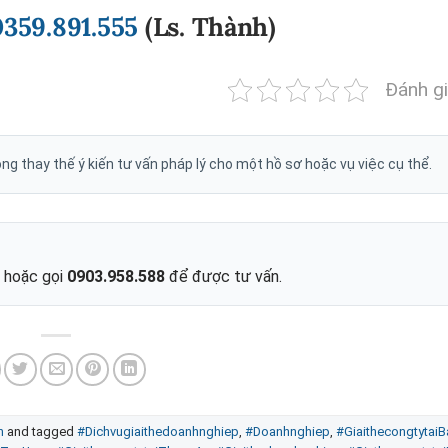
0359.891.555
(
Ls. Thành
)
Đánh gi
g thay thế ý kiến tư vấn pháp lý cho một hồ sơ hoặc vụ việc cụ thể.
, hoặc gọi
0903.958.588
để được tư vấn.
h
and tagged
#Dichvugiaithedoanhnghiep
,
#Doanhnghiep
,
#Giaithecongtytai