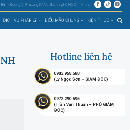
, Bình Đường 2, Phường Dĩ An, thành phố Hồ Chí Minh.
DỊCH VỤ PHÁP LÝ
BIỂU MẪU CHUNG
KIẾN THỨC
Hotline liên hệ
ỊNH
0903.958.588
(Lý Ngọc Sơn – GIÁM ĐỐC)
0972.290.595
(Trần Văn Thuận – PHÓ GIÁM
ĐỐC)