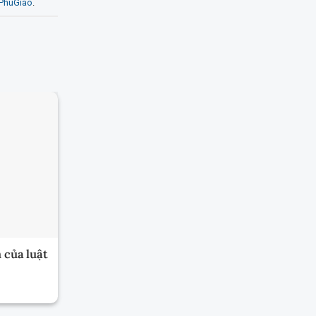
iPhuGiao
.
 của luật
Thủ tục đăng ký quyền sử dụng đất
lần đầu mới nhất 2024 cấp tỉnh tại
Văn phòng đăng ký đất đai ra sao?