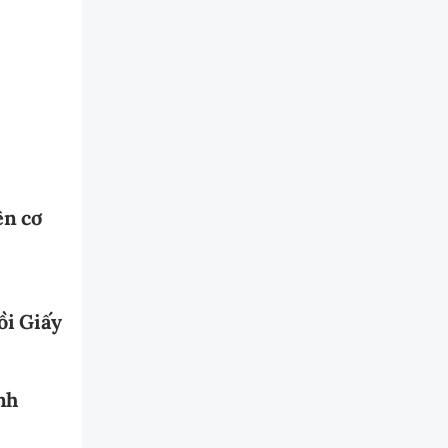
ên cơ
ồi Giấy
nh