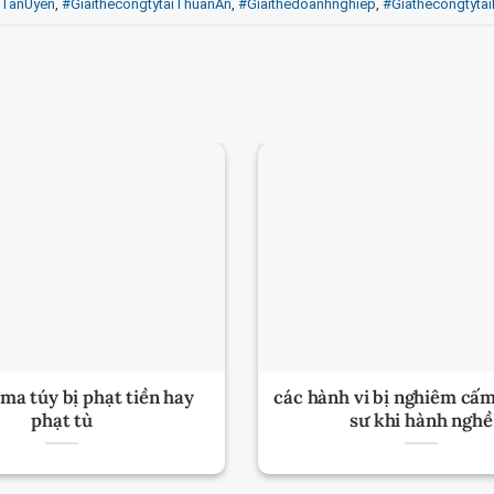
iTanUyen
,
#GiaithecongtytaiThuanAn
,
#Giaithedoanhnghiep
,
#Giathecongtyta
ma túy bị phạt tiền hay
các hành vi bị nghiêm cấm
phạt tù
sư khi hành nghề