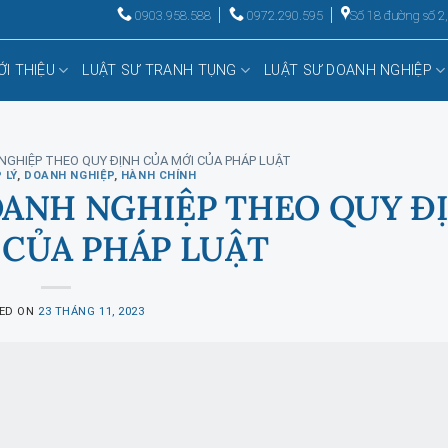
0903.958.588
0972.290.595
Số 18 đường số 2
ỚI THIỆU
LUẬT SƯ TRANH TỤNG
LUẬT SƯ DOANH NGHIỆP
NGHIỆP THEO QUY ĐỊNH CỦA MỚI CỦA PHÁP LUẬT
 LÝ
,
DOANH NGHIỆP
,
HÀNH CHÍNH
OANH NGHIỆP THEO QUY Đ
 CỦA PHÁP LUẬT
ED ON
23 THÁNG 11, 2023