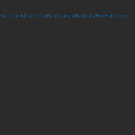
ể.
ng #TranhChấpConCáiBìnhDương #HậuQuảLyHônBìnhDương