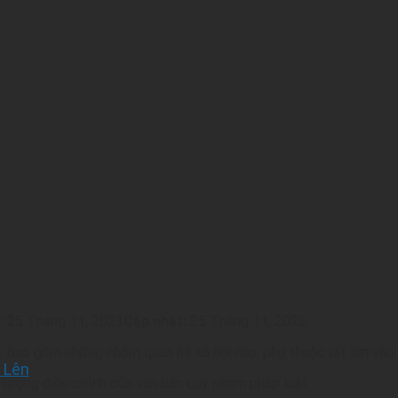
:
25 Tháng 11, 2023
Cập nhật:
25 Tháng 11, 2023
, bao gồm những nhóm quan hệ xã hội nào, phụ thuộc rất lớn vào 
 Lên
 tượng điều chỉnh của văn bản quy phạm pháp luật: