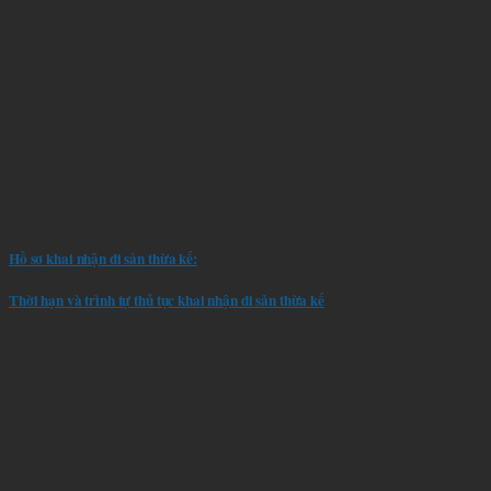
Hồ sơ khai nhận di sản thừa kế:
Thời hạn và trình tự thủ tục khai nhận di sản thừa kế