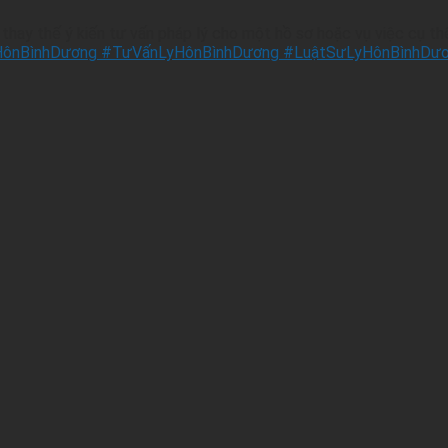
hay thế ý kiến tư vấn pháp lý cho một hồ sơ hoặc vụ việc cụ th
ônBìnhDương #TưVấnLyHônBìnhDương #LuậtSưLyHônBìnhDươ