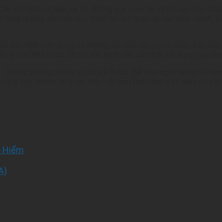
Cần xác định rõ hiện tại có những loại quan hệ xã hội nào cần đi
n hành những văn bản nào, tránh bỏ lọt quan hệ cần điều chỉnh, 
ần xác định hiện đang có những văn bản quy phạm pháp luật nào; 
ản lý của Nhà nước, từ đó xác định: cần sửa đổi, bổ sung hay cầ
tới. Thông thường nhiệm vụ đó đã được thể hiện ngay trong kế hoạ
ường hợp, nhiệm vụ soạn thảo văn bản phát sinh đột xuất do yêu
o Hiểm
A)