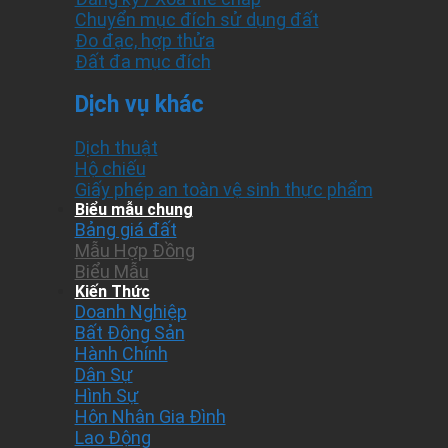
Chuyển mục đích sử dụng đất
Đo đạc, hợp thửa
Đất đa mục đích
Dịch vụ khác
Dịch thuật
Hộ chiếu
Giấy phép an toàn vệ sinh thực phẩm
Biểu mẫu chung
Bảng giá đất
Mẫu Hợp Đồng
Biểu Mẫu
Kiến Thức
Doanh Nghiệp
Bất Động Sản
Hành Chính
Dân Sự
Hình Sự
Hôn Nhân Gia Đình
Lao Động