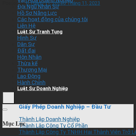
Văn Hóa Doanh Nghiệp
Posted on
6 Tháng 11, 2023
6 Tháng 11, 2023
Đội Ngũ Nhân Sự
Hồ Sơ Năng Lực
Các hoạt động của chúng tôi
Liên Hệ
Luật Sư Tranh Tụng
Hình Sự
Dân Sự
Đất đai
Hôn Nhân
Thừa kế
Thương Mại
Lao Động
Hành Chính
Luật Sư Doanh Nghiệp
Giấy Phép Doanh Nghiệp – Đầu Tư
Thành Lập Doanh Nghiệp
Mục Lục
Thành Lập Công Ty Cổ Phần
Thành Lập Công Ty TNHH Hai Thành Viên Trở L