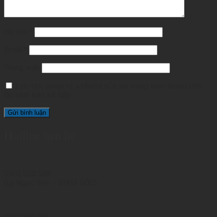
Họ tên
*
Email
*
Trang web
Lưu tên, email và website của tôi trong trình duyệt cho
lần bình luận kế tiếp.
Hotline liên hệ
0903.958.588
(Lý Ngọc Sơn – GIÁM ĐỐC)
0972.290.595