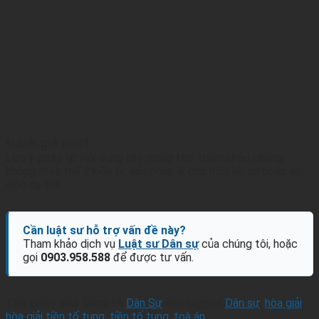
Đánh giá post
Lưu ý pháp lý:
Nội dung này mang tính tham khảo chung,
không thay thế ý kiến tư vấn pháp lý cho một hồ sơ hoặc vụ
việc cụ thể.
Cần luật sư hỗ trợ vấn đề này?
Tham khảo dịch vụ
Luật sư Dân sự
của chúng tôi, hoặc
gọi
0903.958.588
để được tư vấn.
This entry was Đăng tại
Dân Sự
and tagged
Dân sự
,
hòa giải
,
hòa giải tiền tố tụng
,
tiền tố tụng
,
toà án
.