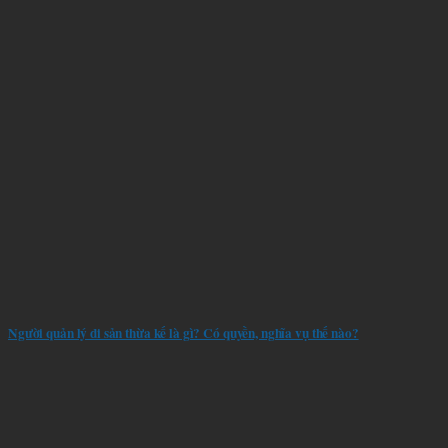
Người quản lý di sản thừa kế là gì? Có quyền, nghĩa vụ thế nào?