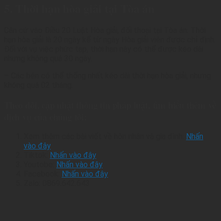
5. Thời hạn hòa giải tại Tòa án
Căn cứ vào Điều 20 Luật Hòa giải, đối thoại tại Tòa án: Thời
hạn hòa giải là 20 ngày kể từ ngày Hòa giải viên được chỉ định.
Đối với vụ việc phức tạp, thời hạn này có thể được kéo dài
nhưng không quá 30 ngày.
– Các bên có thể thống nhất kéo dài thời hạn hòa giải, nhưng
không quá 02 tháng.
Theo dõi, cập nhật thông tin pháp luật, tìm hiểu thêm về
dịch vụ của chúng tôi:
Xem thêm các bài viết về hôn nhân và gia đình:
Nhấn
vào đây
Tiktok:
Nhấn vào đây
Youtobe:
Nhấn vào đây
Facebook:
Nhấn vào đây
Zalo: 0869.642.643