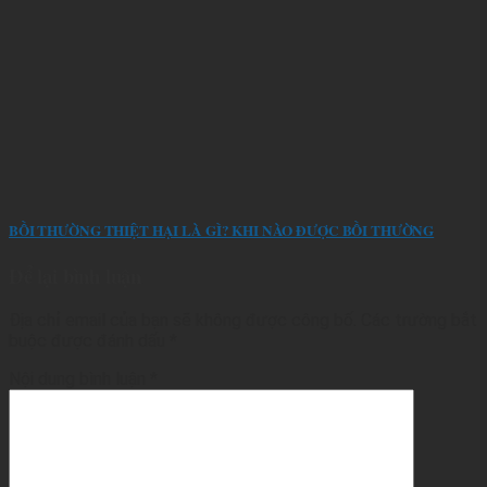
BỒI THƯỜNG THIỆT HẠI LÀ GÌ? KHI NÀO ĐƯỢC BỒI THƯỜNG
Để lại bình luận
Địa chỉ email của bạn sẽ không được công bố.
Các trường bắt
buộc được đánh dấu
*
Nội dung bình luận
*