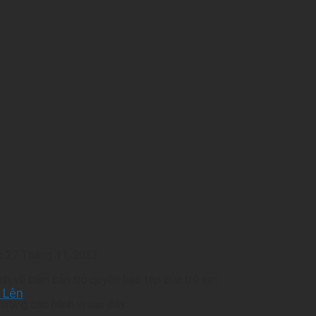
:
27 Tháng 11, 2023
nh về cấm cản trở quyền học tập của trẻ em:
 Lên
trong các hành vi sau đây: