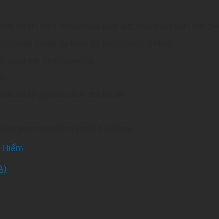
của trẻ em theo quy định của pháp luật, không bảo đảm thời gian
vi dụ dỗ, lôi kéo, ép buộc trẻ em bỏ học, nghỉ học.
t trong các hành vi sau đây:
m;
ủa các cơ sở giáo dục dành cho trẻ em.
 vi vi phạm tại Điểm b Khoản 3 Điều này
o Hiểm
A)