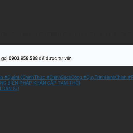
hay thế ý kiến tư vấn pháp lý cho một hồ sơ hoặc vụ việc cụ th
 gọi
0903.958.588
để được tư vấn.
nh #QuảnLýChínhThức #ChínhSáchCông #QuyTrìnhHànhChính #
ỤNG BIỆN PHÁP KHẨN CẤP TẠM THỜI
N DÂN SỰ