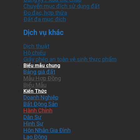
Chuyển mục đích sử dụng đất
Đo đạc, hợp thửa
Đất đa mục đích
Dịch vụ khác
Dịch thuật
Hộ chiếu
Giấy phép an toàn vệ sinh thực phẩm
Biểu mẫu chung
Bảng giá đất
Mẫu Hợp Đồng
Biểu Mẫu
Kiến Thức
Doanh Nghiệp
Bất Động Sản
Hành Chính
Dân Sự
Hình Sự
Hôn Nhân Gia Đình
Lao Động