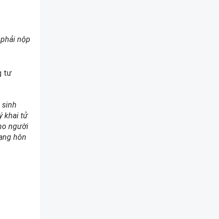
 phải nộp
g tư
 sinh
ý khai tử
cho người
rạng hôn