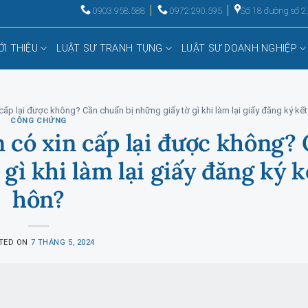
0903.958.588
0972.290.595
Số 18 đường số 2
ỚI THIỆU
LUẬT SƯ TRANH TỤNG
LUẬT SƯ DOANH NGHIỆP
cấp lại được không? Cần chuẩn bị những giấy tờ gì khi làm lại giấy đăng ký kế
CÔNG CHỨNG
 có xin cấp lại được không?
gì khi làm lại giấy đăng ký k
hôn?
TED ON
7 THÁNG 5, 2024