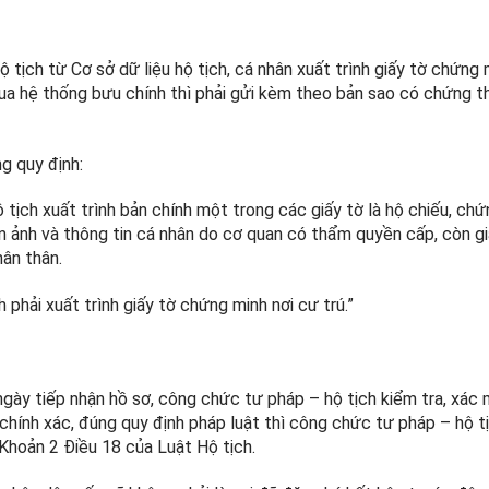
hộ tịch từ Cơ sở dữ liệu hộ tịch, cá nhân xuất trình giấy tờ chứng
ua hệ thống bưu chính thì phải gửi kèm theo bản sao có chứng t
g quy định:
ộ tịch xuất trình bản chính một trong các giấy tờ là hộ chiếu, ch
 ảnh và thông tin cá nhân do cơ quan có thẩm quyền cấp, còn giá
hân thân.
 phải xuất trình giấy tờ chứng minh nơi cư trú.”
ngày tiếp nhận hồ sơ, công chức tư pháp – hộ tịch kiểm tra, xác 
, chính xác, đúng quy định pháp luật thì công chức tư pháp – hộ t
i Khoản 2 Điều 18 của Luật Hộ tịch.