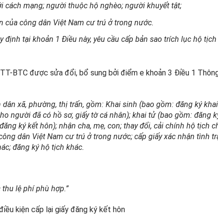
ới cách mạng; người thuộc hộ nghèo; người khuyết tật;
ôn của công dân Việt Nam cư trú ở trong nước.
 định tại khoản 1 Điều này, yêu cầu cấp bản sao trích lục hộ tịch
/TT-BTC được sửa đổi, bổ sung bởi điểm e khoản 3 Điều 1 Thôn
ân dân xã, phường, thị trấn, gồm: Khai sinh (bao gồm: đăng ký khai
ho người đã có hồ sơ, giấy tờ cá nhân); khai tử (bao gồm: đăng k
 đăng ký kết hôn); nhận cha, mẹ, con; thay đổi, cải chính hộ tịch 
 công dân Việt Nam cư trú ở trong nước; cấp giấy xác nhận tình t
ác; đăng ký hộ tịch khác.
thu lệ phí phù hợp.”
điều kiện cấp lại giấy đăng ký kết hôn