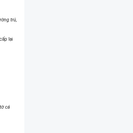
ường trú,
cấp lại
tờ cá