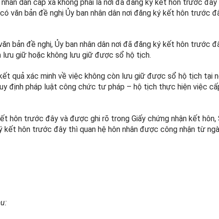
n nhân dân cấp xã không phải là nơi đã đăng ký kết hôn trước đây
 có văn bản đề nghị Ủy ban nhân dân nơi đăng ký kết hôn trước đ
văn bản đề nghị, Ủy ban nhân dân nơi đã đăng ký kết hôn trước đ
n lưu giữ hoặc không lưu giữ được sổ hộ tịch.
kết quả xác minh về việc không còn lưu giữ được sổ hộ tịch tại n
uy định pháp luật công chức tư pháp – hộ tịch thực hiện việc cấp
t hôn trước đây và được ghi rõ trong Giấy chứng nhận kết hôn,
ý kết hôn trước đây thì quan hệ hôn nhân được công nhận từ ng
u: