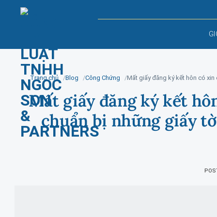
Skip
to
content
GI
Trang chủ
Blog
Công Chứng
Mất giấy đăng ký kết hôn có xin 
Mất giấy đăng ký kết hôn
chuẩn bị những giấy tờ 
POS