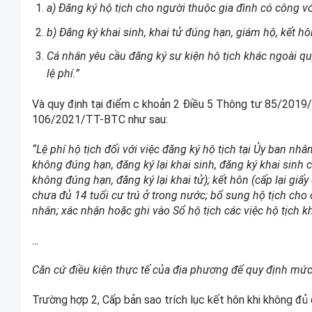
a) Đăng ký hộ tịch cho người thuộc gia đình có công v
b) Đăng ký khai sinh, khai tử đúng hạn, giám hộ, kết h
Cá nhân yêu cầu đăng ký sự kiện hộ tịch khác ngoài quy
lệ phí.”
Và quy định tại điểm c khoản 2 Điều 5 Thông tư 85/2019
106/2021/TT-BTC như sau:
“Lệ phí hộ tịch đối với việc đăng ký hộ tịch tại Ủy ban nh
không đúng hạn, đăng ký lại khai sinh, đăng ký khai sinh c
không đúng hạn, đăng ký lại khai tử); kết hôn (cấp lại giấy
chưa đủ 14 tuổi cư trú ở trong nước; bổ sung hộ tịch cho
nhân; xác nhận hoặc ghi vào Sổ hộ tịch các việc hộ tịch kh
…
Căn cứ điều kiện thực tế của địa phương để quy định mức 
Trường hợp 2, Cấp bản sao trích lục kết hôn khi không đủ 