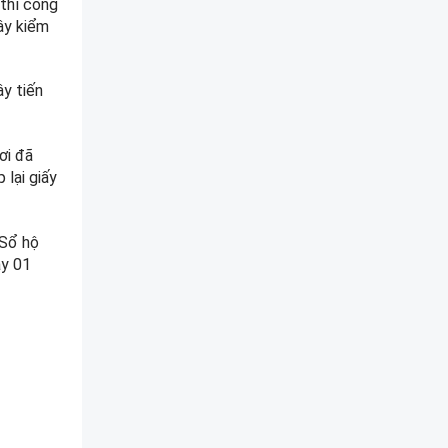
 thì công
ây kiểm
ây tiến
ơi đã
 lại giấy
 Sổ hộ
ày 01