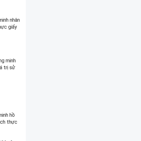
 minh nhân
hực giấy
ứng minh
 trị sử
minh hồ
ịch thực