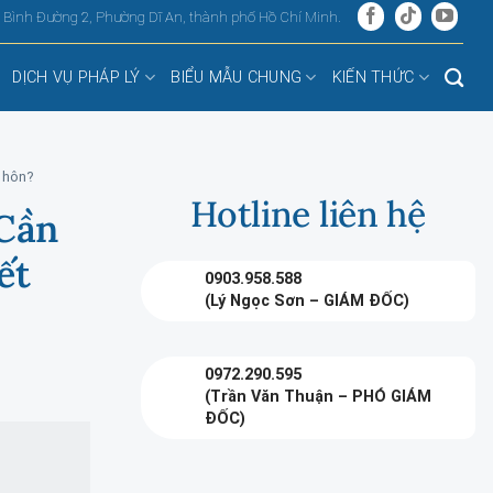
, Bình Đường 2, Phường Dĩ An, thành phố Hồ Chí Minh.
DỊCH VỤ PHÁP LÝ
BIỂU MẪU CHUNG
KIẾN THỨC
t hôn?
Hotline liên hệ
 Cần
ết
0903.958.588
(Lý Ngọc Sơn – GIÁM ĐỐC)
0972.290.595
(Trần Văn Thuận – PHÓ GIÁM
ĐỐC)