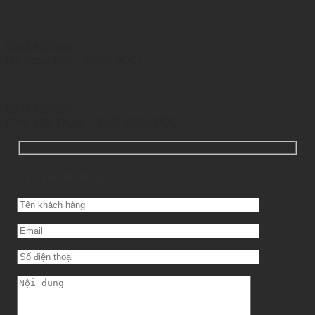
0903.958.588
(Lý Ngọc Sơn – GIÁM ĐỐC)
0972.290.595
(Trần Văn Thuận – PHÓ GIÁM ĐỐC)
Yêu cầu dịch vụ