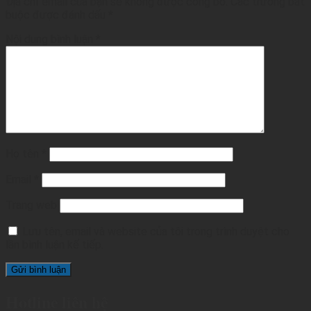
Địa chỉ email của bạn sẽ không được công bố.
Các trường bắt
buộc được đánh dấu
*
Nội dung bình luận
*
Họ tên
*
Email
*
Trang web
Lưu tên, email và website của tôi trong trình duyệt cho
lần bình luận kế tiếp.
Hotline liên hệ