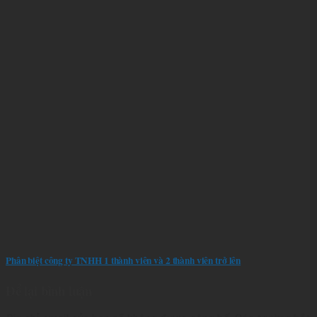
Phân biệt công ty TNHH 1 thành viên và 2 thành viên trở lên
Để lại bình luận