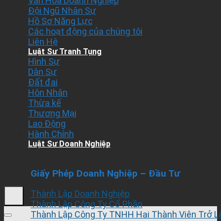
Văn Hóa Doanh Nghiệp
Đội Ngũ Nhân Sự
Hồ Sơ Năng Lực
Các hoạt động của chúng tôi
Liên Hệ
Luật Sư Tranh Tụng
Hình Sự
Dân Sự
Đất đai
Hôn Nhân
Thừa kế
Thương Mại
Lao Động
Hành Chính
Luật Sư Doanh Nghiệp
Giấy Phép Doanh Nghiệp – Đầu Tư
Thành Lập Doanh Nghiệp
Thành Lập Công Ty Cổ Phần
Thành Lập Công Ty TNHH Hai Thành Viên Trở L