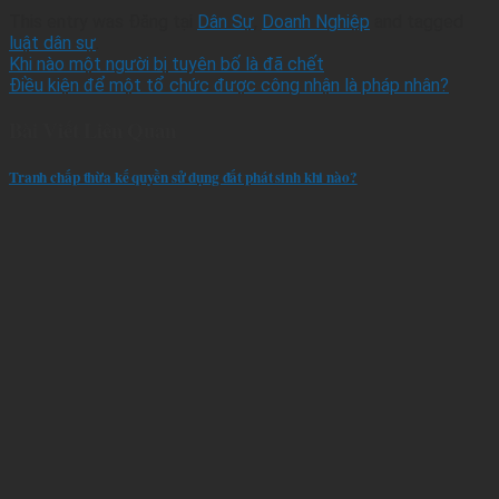
This entry was Đăng tại
Dân Sự
,
Doanh Nghiệp
and tagged
luật dân sự
.
Khi nào một người bị tuyên bố là đã chết
Điều kiện để một tổ chức được công nhận là pháp nhân?
Bài Viết Liên Quan
Tranh chấp thừa kế quyền sử dụng đất phát sinh khi nào?