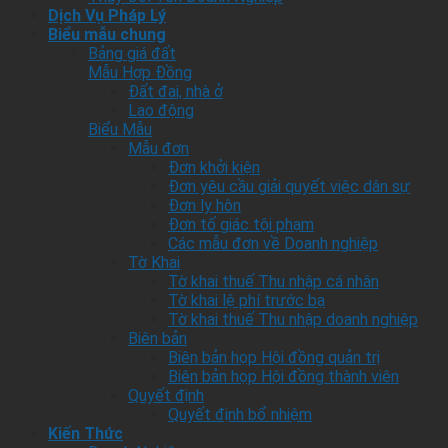
Dịch Vụ Pháp Lý
Biểu mẫu chung
Bảng giá đất
Mẫu Hợp Đồng
Đất đai, nhà ở
Lao động
Biểu Mẫu
Mẫu đơn
Đơn khởi kiện
Đơn yêu cầu giải quyết việc dân sự
Đơn ly hôn
Đơn tố giác tội phạm
Các mẫu đơn về Doanh nghiệp
Tờ Khai
Tờ khai thuế Thu nhập cá nhân
Tờ khai lệ phí trước bạ
Tờ khai thuế Thu nhập doanh nghiệp
Biên bản
Biên bản họp Hội đồng quản trị
Biên bản họp Hội đồng thành viên
Quyết định
Quyết định bổ nhiệm
Kiến Thức