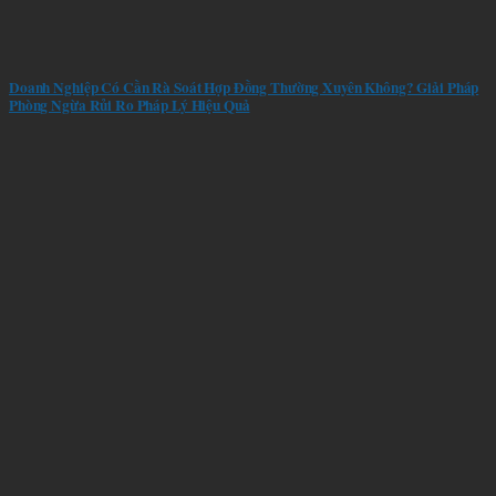
Doanh Nghiệp Có Cần Rà Soát Hợp Đồng Thường Xuyên Không? Giải Pháp
Phòng Ngừa Rủi Ro Pháp Lý Hiệu Quả