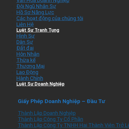
Văn Hóa Doanh Nghiệp
Đội Ngũ Nhân Sự
Hồ Sơ Năng Lực
Các hoạt động của chúng tôi
Liên Hệ
Luật Sư Tranh Tụng
Hình Sự
Dân Sự
Đất đai
Hôn Nhân
Thừa kế
Thương Mại
Lao Động
Hành Chính
Luật Sư Doanh Nghiệp
Giấy Phép Doanh Nghiệp – Đầu Tư
Thành Lập Doanh Nghiệp
Thành Lập Công Ty Cổ Phần
Thành Lập Công Ty TNHH Hai Thành Viên Trở L