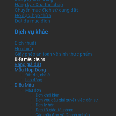
Đăng ký / Xóa thế chấp
Chuyển mục đích sử dụng đất
Đo đạc, hợp thửa
Đất đa mục đích
Dịch vụ khác
Dịch thuật
Hộ chiếu
Giấy phép an toàn vệ sinh thực phẩm
Biểu mẫu chung
Bảng giá đất
Mẫu Hợp Đồng
Đất đai, nhà ở
Lao động
Biểu Mẫu
Mẫu đơn
Đơn khởi kiện
Đơn yêu cầu giải quyết việc dân sự
Đơn ly hôn
Đơn tố giác tội phạm
Các mẫu đơn về Doanh nghiệp