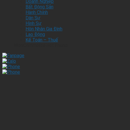
Doanh Nghiệp
Bất Động Sản
Hành Chính
Dân Sự
Hình Sự
Hôn Nhân Gia Đình
Lao Động
Kế Toán – Thuế
WooCommerce not Found