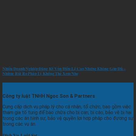
Nhiều Doanh Nghiệp Đăng Ký Vốn Điều Lệ Cao Nhưng Không Góp Đủ –
Những Rủi Ro Pháp Lý Không Thể Xem Nhẹ
Công ty luật TNHH Ngoc Son & Partners
Cung cấp dịch vụ pháp lý cho cá nhân, tổ chức, bao gồm việc
tham gia tố tụng để bào chữa cho bị can, bị cáo, bảo vệ bị hại
trong các án hình sự, bảo vệ quyền lợi hợp pháp cho đương sự
trong các vụ án.
Dịch Vụ Luật Sư