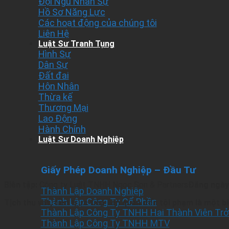
Đội Ngũ Nhân Sự
Hồ Sơ Năng Lực
Các hoạt động của chúng tôi
Liên Hệ
Luật Sư Tranh Tụng
Hình Sự
Dân Sự
Đất đai
Hôn Nhân
Thừa kế
Thương Mại
Lao Động
Hành Chính
Luật Sư Doanh Nghiệp
Giấy Phép Doanh Nghiệp – Đầu Tư
Biên tập:
Công ty Luật TNHH Ngoc Son & Partners
Đăng ngày
Thành Lập Doanh Nghiệp
Thành Lập Công Ty Cổ Phần
Tịch thu vật, tiền trực tiếp liên quan đến tội phạm là một
Thành Lập Công Ty TNHH Hai Thành Viên Trở
Thành Lập Công Ty TNHH MTV