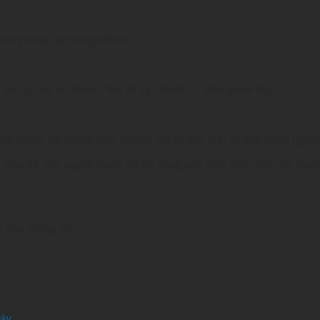
u hủy được áp dụng đối với:
thứ ấy mà có; khoản thu lợi bất chính từ việc phạm tội;
trái phép, thì không tịch thu mà trả lại cho chủ sở hữu hoặc ngườ
ng việc để cho người phạm tội sử dụng vào việc thực hiện tội phạm,
ụ của chúng tôi:
đây
)