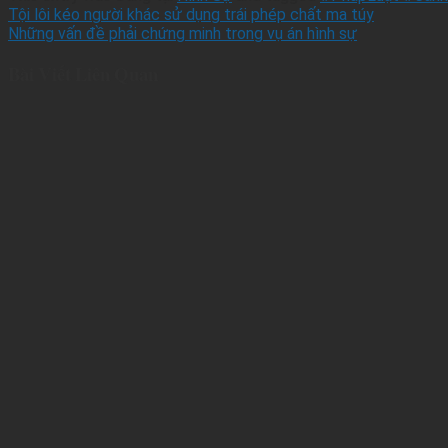
Tội lôi kéo người khác sử dụng trái phép chất ma túy
Những vấn đề phải chứng minh trong vụ án hình sự
Bài Viết Liên Quan