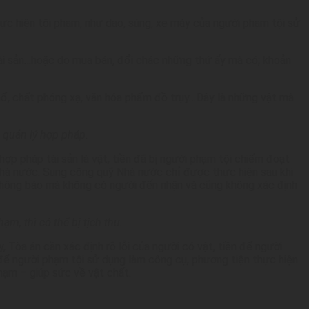
ực hiện tội phạm, như dao, súng, xe máy của người phạm tội sử
 tài sản…hoặc do mua bán, đổi chác những thứ ấy mà có; khoản
 nổ, chất phóng xạ, văn hóa phẩm đồ trụy…Đây là những vật mà
i quản lý hợp pháp.
ợp pháp tài sản là vật, tiền đã bị người phạm tội chiếm đoạt
Nhà nước. Sung công quỹ Nhà nước chỉ được thực hiện sau khi
 thông báo mà không có người đến nhận và cũng không xác định
ạm, thì có thể bị tịch thu.
, Tòa án cần xác định rõ lỗi của người có vật, tiền để người
h để người phạm tội sử dụng làm công cụ, phương tiện thực hiện
phạm – giúp sức về vật chất.