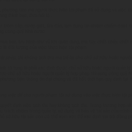
 phương tiện mà người thực hiện tội phạm đã sử dụng và việc th
rong đánh bạc, đưa hối lộ…
như trộm cắp, cướp giật, lừa đảo, lạm dụng tín nhiệm chiếm đoạt
sung công quỹ Nhà nước.
 mua bán, lưu hành như vũ khí quân dụng, ma túy, chất cháy, chất
 là đối tượng của việc thực hiện tội phạm.
rái phép, thì không tịch thu mà trả lại cho chủ sở hữu hoặc ngườ
nh tố tụng là phải xác định được chủ sở hữu hoặc người quản lý h
 được chủ sở hữu hoặc người quản lý hợp pháp thì sung công quỹ 
hương tiện thông tin đại chúng và đã hết thời hạn quy định tại
rong việc để cho người phạm tội sử dụng vào việc thực hiện tội ph
quyết định việc tịch thu hay không tịch thu. Trong trường hợp này
ếu trách nhiệm trong quản lý, sử dụng và bảo vệ tài sản của mìn
a chủ sở hữu tài sản còn có thể xem xét để xác định vai trò đồng 