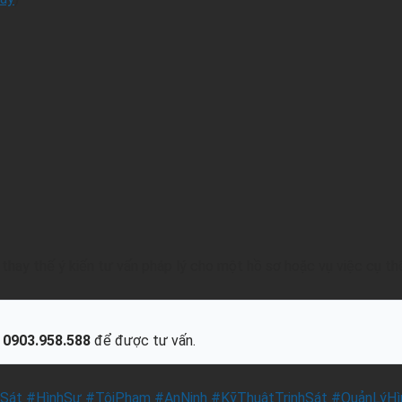
hay thế ý kiến tư vấn pháp lý cho một hồ sơ hoặc vụ việc cụ th
i
0903.958.588
để được tư vấn.
Sát #HìnhSự #TộiPhạm #AnNinh #KỹThuậtTrinhSát #QuảnLýH