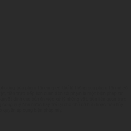
cụ, phương tiện phạm tội cũng có thể là thông qua phạm tội mà có
t, tiền trực tiếp liên quan đến tội phạm là một biện pháp tư
quyết định của bản án việc xử lý những vật, tiền liên quan trực
g công quỹ Nhà nước hay trả lại cho chủ sở hữu hoặc tiêu hủy.
có quyền áp dụng biện pháp này.
: