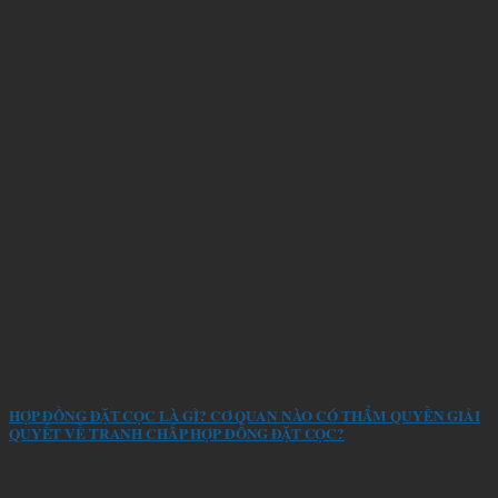
HỢP ĐỒNG ĐẶT CỌC LÀ GÌ? CƠ QUAN NÀO CÓ THẨM QUYỀN GIẢI
QUYẾT VỀ TRANH CHẤP HỢP ĐỒNG ĐẶT CỌC?