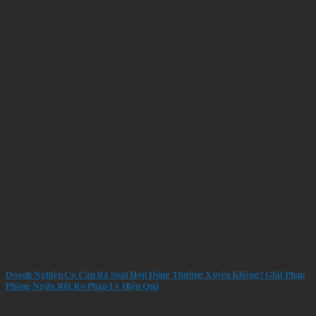
Doanh Nghiệp Có Cần Rà Soát Hợp Đồng Thường Xuyên Không? Giải Pháp
Phòng Ngừa Rủi Ro Pháp Lý Hiệu Quả