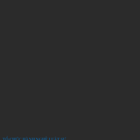
TỔ CHỨC HÀNH NGHỀ LUẬT SƯ