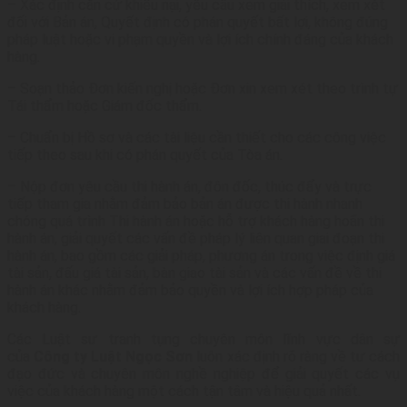
– Xác định căn cứ khiếu nại, yêu cầu xem giải thích, xem xét
đối với Bản án, Quyết định có phán quyết bất lợi, không đúng
pháp luật hoặc vi phạm quyền và lợi ích chính đáng của khách
hàng.
– Soạn thảo Đơn kiến nghị hoặc Đơn xin xem xét theo trình tự
Tái thẩm hoặc Giám đốc thẩm.
– Chuẩn bị Hồ sơ và các tài liệu cần thiết cho các công việc
tiếp theo sau khi có phán quyết của Tòa án.
– Nộp đơn yêu cầu thi hành án, đôn đốc, thúc đẩy và trực
tiếp tham gia nhằm đảm bảo bản án được thi hành nhanh
chóng quá trình Thi hành án hoặc hỗ trợ khách hàng hoãn thi
hành án, giải quyết các vấn đề pháp lý liên quan giai đoạn thi
hành án, bao gồm các giải pháp, phương án trong việc định giá
tài sản, đấu giá tài sản, bàn giao tài sản và các vấn đề về thi
hành án khác nhằm đảm bảo quyền và lợi ích hợp pháp của
khách hàng.
Các Luật sư tranh tụng chuyên môn lĩnh vực dân sự
của
Công ty Luật Ngọc Sơn
luôn xác định rõ ràng về tư cách
đạo đức và chuyên môn nghề nghiệp để giải quyết các vụ
việc của khách hàng một cách tận tâm và hiệu quả nhất.