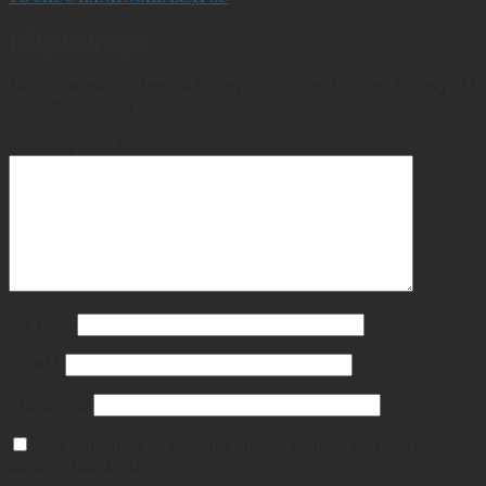
Để lại bình luận
Địa chỉ email của bạn sẽ không được công bố.
Các trường bắt
buộc được đánh dấu
*
Nội dung bình luận
*
Họ tên
*
Email
*
Trang web
Lưu tên, email và website của tôi trong trình duyệt cho
lần bình luận kế tiếp.