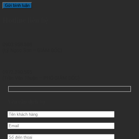
Hotline liên hệ
0903.958.588
(Lý Ngọc Sơn – GIÁM ĐỐC)
0972.290.595
(Trần Văn Thuận – PHÓ GIÁM ĐỐC)
Yêu cầu dịch vụ