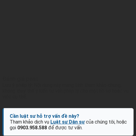
Đánh giá post
Lưu ý pháp lý:
Nội dung này mang tính tham khảo chung,
không thay thế ý kiến tư vấn pháp lý cho một hồ sơ hoặc vụ
việc cụ thể.
Cần luật sư hỗ trợ vấn đề này?
Tham khảo dịch vụ
Luật sư Dân sự
của chúng tôi, hoặc
gọi
0903.958.588
để được tư vấn.