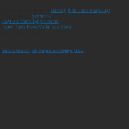
This entry was Đăng tại
Dân Sự
,
Kiến Thức Pháp Luật
.
Bookmark the
permalink
.
Luật Sư Tranh Tụng Hình Sự
Tranh Tụng Trong Vụ Án Lao Động
Bài Viết Liên Quan
Tư Vấn Mua Bán, Sáp Nhập Doanh Nghiệp (M&A)