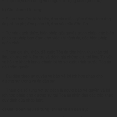
– Thực hiện các công việc ngoài tố tụng khác (nếu có).
b) Giai đoạn tố tụng:
– Soạn thảo đơn khởi kiện, đơn xin miễn, giảm đóng tạm ứng
án phí, án phí; đơn phản tố; đơn yêu cầu độc lập.
– Tư vấn cách thức, biện pháp giải quyết tranh chấp; các biện
pháp tư pháp bảo đảm cho việc thi hành án, các biện pháp
ngăn chặn.
– Tham gia thu thập, đề xuất Tòa án tiến hành thu thập tài
liệu, chứng cứ; kiểm tra và đánh giá chứng cứ, tài liệu; Tư vấn
và hỗ trợ khách hàng, chuẩn bị hồ sơ xuất trình trước Tòa án
có thẩm quyền.
– Đại diện theo ủy quyền và bảo vệ lợi ích hợp pháp cho
đương sự trong vụ án dân sự.
– Tham gia tố tụng với tư cách là người bảo vệ quyền và lợi
ích hợp pháp cho đương sự tại Tòa án nhân dân các cấp theo
quy định của pháp luật.
c) Giai đoạn hậu tố tụng, thi hành án dân sự: