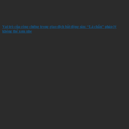
Vai trò của công chứng trong giao dịch bất động sản: “Lá chắn” pháp lý
không thể xem nhẹ