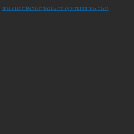
HÒA GIẢI TIỀN TỐ TỤNG LÀ GÌ? QUY TRÌNH HÒA GIẢI?