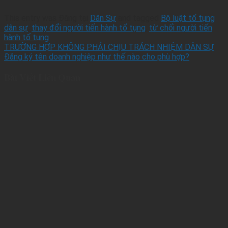
This entry was Đăng tại
Dân Sự
and tagged
Bộ luật tố tụng
dân sự
,
thay đổi người tiến hành tố tụng
,
từ chối người tiến
hành tố tụng
.
TRƯỜNG HỢP KHÔNG PHẢI CHỊU TRÁCH NHIỆM DÂN SỰ
Đăng ký tên doanh nghiệp như thế nào cho phù hợp?
Bài Viết Liên Quan