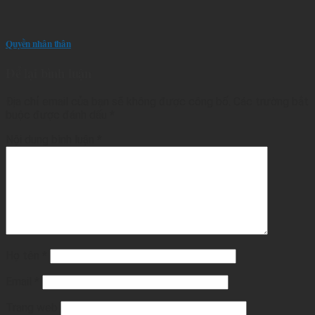
Quyền nhân thân
Để lại bình luận
Địa chỉ email của bạn sẽ không được công bố.
Các trường bắt
buộc được đánh dấu
*
Nội dung bình luận
*
Họ tên
*
Email
*
Trang web