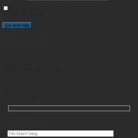
Lưu tên, email và website của tôi trong trình duyệt cho
lần bình luận kế tiếp.
Hotline liên hệ
0903.958.588
(Lý Ngọc Sơn – GIÁM ĐỐC)
0972.290.595
(Trần Văn Thuận – PHÓ GIÁM ĐỐC)
Yêu cầu dịch vụ