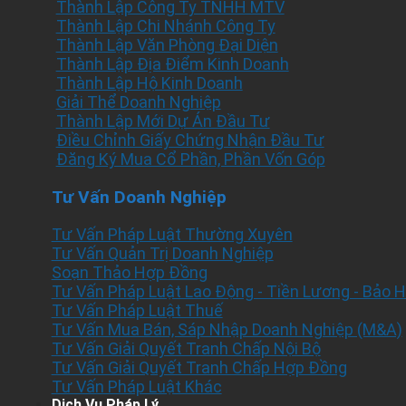
Thành Lập Công Ty TNHH MTV
Thành Lập Chi Nhánh Công Ty
Thành Lập Văn Phòng Đại Diện
Thành Lập Địa Điểm Kinh Doanh
Thành Lập Hộ Kinh Doanh
Giải Thể Doanh Nghiệp
Thành Lập Mới Dự Án Đầu Tư
Điều Chỉnh Giấy Chứng Nhận Đầu Tư
Đăng Ký Mua Cổ Phần, Phần Vốn Góp
Tư Vấn Doanh Nghiệp
Tư Vấn Pháp Luật Thường Xuyên
Tư Vấn Quản Trị Doanh Nghiệp
Soạn Thảo Hợp Đồng
Tư Vấn Pháp Luật Lao Động - Tiền Lương - Bảo 
Tư Vấn Pháp Luật Thuế
Tư Vấn Mua Bán, Sáp Nhập Doanh Nghiệp (M&A)
Tư Vấn Giải Quyết Tranh Chấp Nội Bộ
Tư Vấn Giải Quyết Tranh Chấp Hợp Đồng
Tư Vấn Pháp Luật Khác
Dịch Vụ Pháp Lý