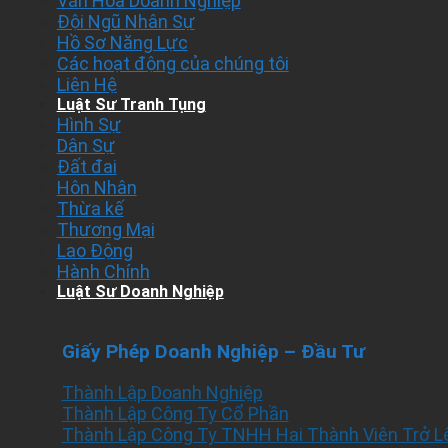
Văn Hóa Doanh Nghiệp
Đội Ngũ Nhân Sự
Hồ Sơ Năng Lực
Các hoạt động của chúng tôi
Liên Hệ
Luật Sư Tranh Tụng
Hình Sự
Dân Sự
Đất đai
Hôn Nhân
Thừa kế
Thương Mại
Lao Động
Hành Chính
Luật Sư Doanh Nghiệp
Giấy Phép Doanh Nghiệp – Đầu Tư
Thành Lập Doanh Nghiệp
Thành Lập Công Ty Cổ Phần
Thành Lập Công Ty TNHH Hai Thành Viên Trở L