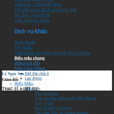
Đăng ký / Xóa thế chấp
Chuyển mục đích sử dụng đất
Đo đạc, hợp thửa
Đất đa mục đích
Dịch vụ khác
Dịch thuật
Hộ chiếu
Giấy phép an toàn vệ sinh thực phẩm
Biểu mẫu chung
Bảng giá đất
Mẫu Hợp Đồng
Lý Ngọc Sơn
Đất đai, nhà ở
Lao động
Giám đốc
Biểu Mẫu
Mẫu đơn
THẠC SĨ, LUẬT SƯ
Đơn khởi kiện
Đơn yêu cầu giải quyết việc dân sự
Đơn ly hôn
Đơn tố giác tội phạm
Các mẫu đơn về Doanh nghiệp