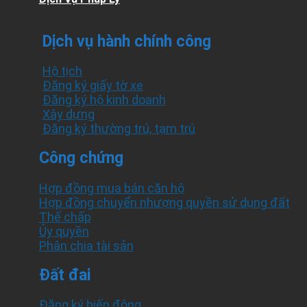
Dịch vụ hành chính công
Hộ tịch
Đăng ký giấy tờ xe
Đăng ký hộ kinh doanh
Xây dựng
Đăng ký thường trú, tạm trú
Công chứng
Hợp đồng mua bán căn hộ
Hợp đồng chuyển nhượng quyền sử dụng đất
Thế chấp
Ủy quyền
Phân chia tài sản
Đất đai
Đăng ký biến động