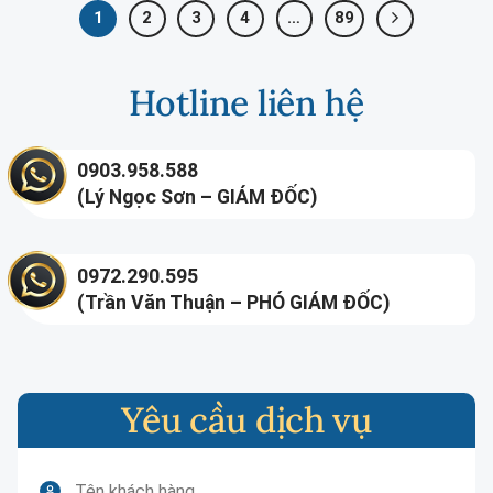
1
2
3
4
…
89
Hotline liên hệ
0903.958.588
(Lý Ngọc Sơn – GIÁM ĐỐC)
0972.290.595
(Trần Văn Thuận – PHÓ GIÁM ĐỐC)
Yêu cầu dịch vụ