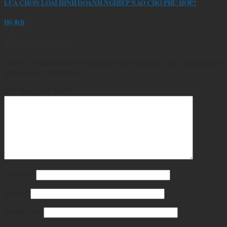
LỰA CHỌN LOẠI HÌNH DOANH NGHIỆP NÀO CHO PHÙ HỢP?
Hộ tịch
Để lại bình luận
Địa chỉ email của bạn sẽ không được công bố.
Các trường bắt
buộc được đánh dấu
*
Nội dung bình luận
*
Họ tên
*
Email
*
Trang web