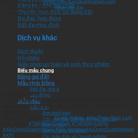
hành trình của bạn:
https://xaydungdoanhnghiep.com
Đăng ký / Xóa thế chấp
Tư vấn doanh nghiệp:
Nhấn vào đây
Chuyển mục đích sử dụng đất
Hotline 0931131117
Đo đạc, hợp thửa
Đất đa mục đích
Dịch vụ khác
Dịch thuật
Hộ chiếu
Giấy phép an toàn vệ sinh thực phẩm
Biểu mẫu chung
Bảng giá đất
Mẫu Hợp Đồng
Đất đai, nhà ở
Đánh giá post
Lao động
Lưu ý pháp lý:
Nội dung này mang tính tham khảo chung,
Biểu Mẫu
không thay thế ý kiến tư vấn pháp lý cho một hồ sơ hoặc vụ
Mẫu đơn
việc cụ thể.
Đơn khởi kiện
This entry was Đăng tại
Doanh Nghiệp
,
Kiến Thức Pháp Luật
Đơn yêu cầu giải quyết việc dân sự
and tagged
#TiếtKiệmThờiGian #TiếtKiệmChiPhí
Đơn ly hôn
#XâyDựngDoanhNghiệp #BộCẩmNangXâyDựngDoanhNghiệp
Đơn tố giác tội phạm
#KPI
.
Các mẫu đơn về Doanh nghiệp