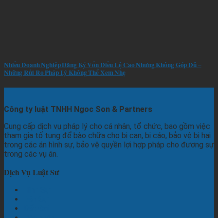
Nhiều Doanh Nghiệp Đăng Ký Vốn Điều Lệ Cao Nhưng Không Góp Đủ –
Những Rủi Ro Pháp Lý Không Thể Xem Nhẹ
Công ty luật TNHH Ngoc Son & Partners
Cung cấp dịch vụ pháp lý cho cá nhân, tổ chức, bao gồm việc
tham gia tố tụng để bào chữa cho bị can, bị cáo, bảo vệ bị hại
trong các án hình sự, bảo vệ quyền lợi hợp pháp cho đương sự
trong các vụ án.
Dịch Vụ Luật Sư
Hình Sự
Dân Sự
Đất Đai
Hôn nhân