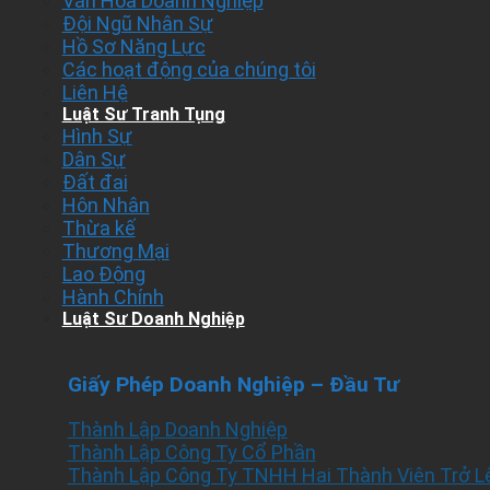
Văn Hóa Doanh Nghiệp
Đội Ngũ Nhân Sự
Hồ Sơ Năng Lực
Các hoạt động của chúng tôi
Liên Hệ
Luật Sư Tranh Tụng
Hình Sự
Dân Sự
Đất đai
Hôn Nhân
Thừa kế
Thương Mại
Lao Động
Hành Chính
Luật Sư Doanh Nghiệp
Giấy Phép Doanh Nghiệp – Đầu Tư
Thành Lập Doanh Nghiệp
Thành Lập Công Ty Cổ Phần
Thành Lập Công Ty TNHH Hai Thành Viên Trở L