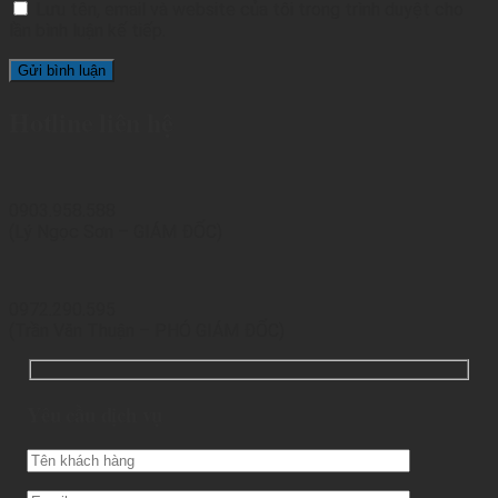
Lưu tên, email và website của tôi trong trình duyệt cho
lần bình luận kế tiếp.
Hotline liên hệ
0903.958.588
(Lý Ngọc Sơn – GIÁM ĐỐC)
0972.290.595
(Trần Văn Thuận – PHÓ GIÁM ĐỐC)
Yêu cầu dịch vụ