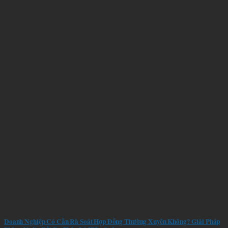
Doanh Nghiệp Có Cần Rà Soát Hợp Đồng Thường Xuyên Không? Giải Pháp