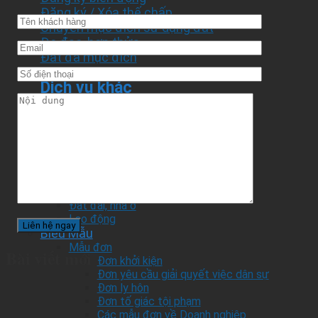
Đăng ký / Xóa thế chấp
Chuyển mục đích sử dụng đất
Đo đạc, hợp thửa
Đất đa mục đích
Dịch vụ khác
Dịch thuật
Hộ chiếu
Giấy phép an toàn vệ sinh thực phẩm
Biểu mẫu chung
Bảng giá đất
Mẫu Hợp Đồng
Đất đai, nhà ở
Lao động
Biểu Mẫu
Mẫu đơn
Bài viết mới
Đơn khởi kiện
Đơn yêu cầu giải quyết việc dân sự
Đơn ly hôn
Đơn tố giác tội phạm
Các mẫu đơn về Doanh nghiệp