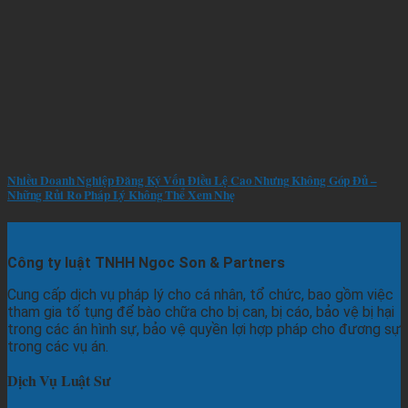
Nhiều Doanh Nghiệp Đăng Ký Vốn Điều Lệ Cao Nhưng Không Góp Đủ –
Những Rủi Ro Pháp Lý Không Thể Xem Nhẹ
Công ty luật TNHH Ngoc Son & Partners
Cung cấp dịch vụ pháp lý cho cá nhân, tổ chức, bao gồm việc
tham gia tố tụng để bào chữa cho bị can, bị cáo, bảo vệ bị hại
trong các án hình sự, bảo vệ quyền lợi hợp pháp cho đương sự
trong các vụ án.
Dịch Vụ Luật Sư