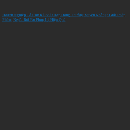
Doanh Nghiệp Có Cần Rà Soát Hợp Đồng Thường Xuyên Không? Giải Pháp
Phòng Ngừa Rủi Ro Pháp Lý Hiệu Quả