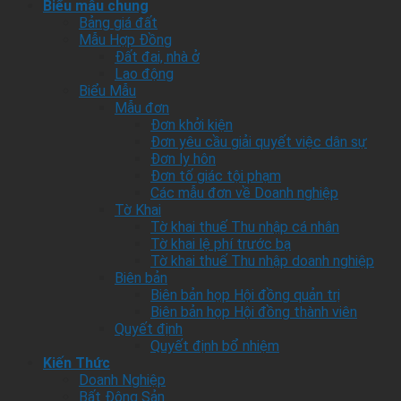
Biểu mẫu chung
Bảng giá đất
Mẫu Hợp Đồng
Đất đai, nhà ở
Lao động
Biểu Mẫu
Mẫu đơn
Đơn khởi kiện
Đơn yêu cầu giải quyết việc dân sự
Đơn ly hôn
Đơn tố giác tội phạm
Các mẫu đơn về Doanh nghiệp
Tờ Khai
Tờ khai thuế Thu nhập cá nhân
Tờ khai lệ phí trước bạ
Tờ khai thuế Thu nhập doanh nghiệp
Biên bản
Biên bản họp Hội đồng quản trị
Biên bản họp Hội đồng thành viên
Quyết định
Quyết định bổ nhiệm
Kiến Thức
Doanh Nghiệp
Bất Động Sản