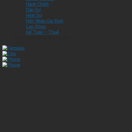
Hành Chính
Dân Sự
Hình Sự
Hôn Nhân Gia Đình
Lao Động
Kế Toán – Thuế
WooCommerce not Found