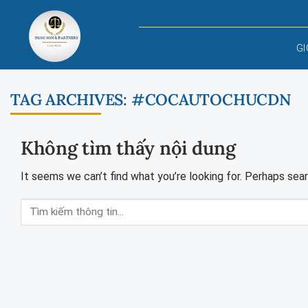
Skip
to
content
GI
TAG ARCHIVES:
#COCAUTOCHUCDN
Không tìm thấy nội dung
It seems we can’t find what you’re looking for. Perhaps sear
Tìm
kiếm
thông
tin
pháp
lý