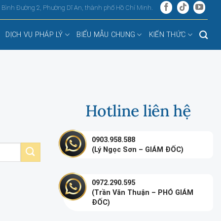
, Bình Đường 2, Phường Dĩ An, thành phố Hồ Chí Minh.
DỊCH VỤ PHÁP LÝ
BIỂU MẪU CHUNG
KIẾN THỨC
Hotline liên hệ
0903.958.588
(Lý Ngọc Sơn – GIÁM ĐỐC)
0972.290.595
(Trần Văn Thuận – PHÓ GIÁM
ĐỐC)