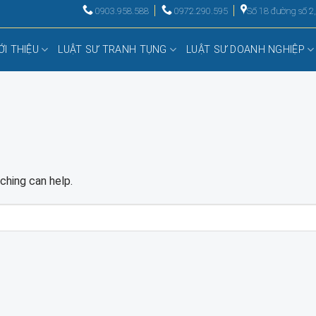
0903.958.588
0972.290.595
Số 18 đường số 2
ỚI THIỆU
LUẬT SƯ TRANH TỤNG
LUẬT SƯ DOANH NGHIỆP
ching can help.