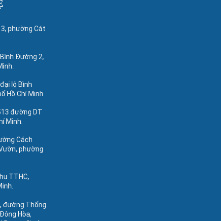
Ệ
 3, phường Cát
 Bình Đường 2,
Minh.
 đại lộ Bình
hố Hồ Chí Minh
 513 đường DT
hí Minh.
đường Cách
Vườn, phường
khu TTHC,
Minh.
3, đường Thống
 Đông Hòa,