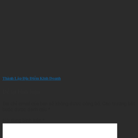
Thành Lập Địa Điểm Kinh Doanh
Để lại bình luận
Địa chỉ email của bạn sẽ không được công bố.
Các trường bắt
buộc được đánh dấu
*
Nội dung bình luận
*