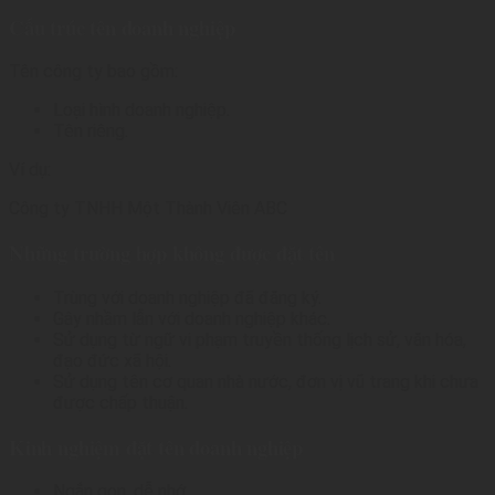
Cấu trúc tên doanh nghiệp
Tên công ty bao gồm:
Loại hình doanh nghiệp.
Tên riêng.
Ví dụ:
Công ty TNHH Một Thành Viên ABC
Những trường hợp không được đặt tên
Trùng với doanh nghiệp đã đăng ký.
Gây nhầm lẫn với doanh nghiệp khác.
Sử dụng từ ngữ vi phạm truyền thống lịch sử, văn hóa,
đạo đức xã hội.
Sử dụng tên cơ quan nhà nước, đơn vị vũ trang khi chưa
được chấp thuận.
Kinh nghiệm đặt tên doanh nghiệp
Ngắn gọn, dễ nhớ.