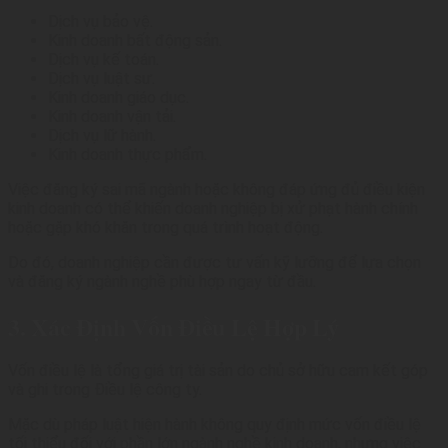
lý
Dịch vụ bảo vệ.
Kinh doanh bất động sản.
Dịch vụ kế toán.
Dịch vụ luật sư.
Kinh doanh giáo dục.
Kinh doanh vận tải.
Dịch vụ lữ hành.
Kinh doanh thực phẩm.
Việc đăng ký sai mã ngành hoặc không đáp ứng đủ điều kiện
kinh doanh có thể khiến doanh nghiệp bị xử phạt hành chính
hoặc gặp khó khăn trong quá trình hoạt động.
Do đó, doanh nghiệp cần được tư vấn kỹ lưỡng để lựa chọn
và đăng ký ngành nghề phù hợp ngay từ đầu.
3. Xác Định Vốn Điều Lệ Hợp Lý
Vốn điều lệ là tổng giá trị tài sản do chủ sở hữu cam kết góp
và ghi trong Điều lệ công ty.
Mặc dù pháp luật hiện hành không quy định mức vốn điều lệ
tối thiểu đối với phần lớn ngành nghề kinh doanh, nhưng việc