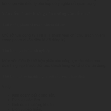
lựa chọn vốn điều lệ phù hợp có ý nghĩa rất quan trọng.
Vốn điều lệ ảnh hưởng đến những vấn đề nào?
Thứ nhất, phạm vi trách nhiệm tài sản
Chủ sở hữu công ty TNHH 1 thành viên chỉ chịu trách nhiệm
trong phạm vi vốn điều lệ đã đăng ký.
Thứ hai, uy tín doanh nghiệp
Mức vốn điều lệ thể hiện phần nào năng lực tài chính của
doanh nghiệp trước đối tác, khách hàng và tổ chức tín dụng.
Thứ ba, một số ngành nghề yêu cầu vốn pháp định
Ví dụ:
Kinh doanh bất động sản.
Dịch vụ việc làm.
Kinh doanh chứng khoán.
Dịch vụ bảo hiểm.