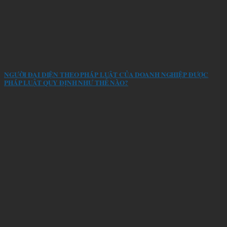
NGƯỜI ĐẠI DIỆN THEO PHÁP LUẬT CỦA DOANH NGHIỆP ĐƯỢC
PHÁP LUẬT QUY ĐỊNH NHƯ THẾ NÀO?