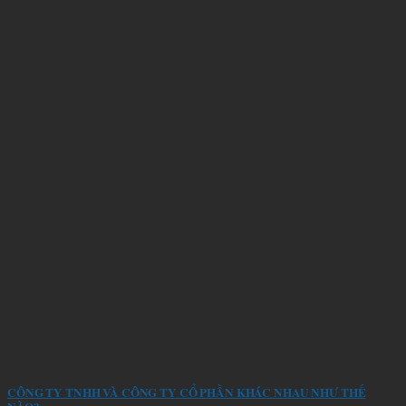
CÔNG TY TNHH VÀ CÔNG TY CỔ PHẦN KHÁC NHAU NHƯ THẾ