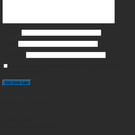
Họ tên
*
Email
*
Trang web
Lưu tên, email và website của tôi trong trình duyệt cho
lần bình luận kế tiếp.
Hotline liên hệ
0903.958.588
(Lý Ngọc Sơn – GIÁM ĐỐC)