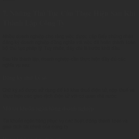
7. Những Thủ Tục Cần Thực Hiện Sau Khi
Thành Lập Công Ty
Nhiều doanh nghiệp cho rằng việc được cấp Giấy chứng nhận
đăng ký doanh nghiệp đồng nghĩa với việc đã hoàn thành toàn
bộ thủ tục pháp lý. Tuy nhiên, đây chỉ là bước khởi đầu.
Sau khi thành lập, doanh nghiệp cần thực hiện đầy đủ các
nghĩa vụ sau:
Đăng ký chữ ký số
Chữ ký số được sử dụng để kê khai thuế điện tử, nộp thuế và
thực hiện các giao dịch điện tử với cơ quan nhà nước.
Mở tài khoản ngân hàng doanh nghiệp
Tài khoản ngân hàng phục vụ các hoạt động thanh toán và
giao dịch tài chính của công ty.