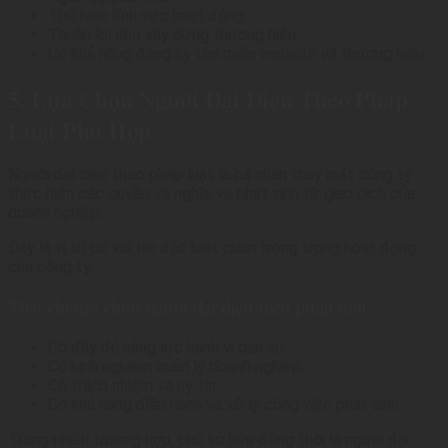
Thể hiện lĩnh vực hoạt động.
Thuận lợi cho xây dựng thương hiệu.
Có khả năng đăng ký tên miền website và thương hiệu.
5. Lựa Chọn Người Đại Diện Theo Pháp
Luật Phù Hợp
Người đại diện theo pháp luật là cá nhân thay mặt công ty
thực hiện các quyền và nghĩa vụ phát sinh từ giao dịch của
doanh nghiệp.
Đây là vị trí có vai trò đặc biệt quan trọng trong hoạt động
của công ty.
Tiêu chí lựa chọn người đại diện theo pháp luật
Có đầy đủ năng lực hành vi dân sự.
Có kinh nghiệm quản lý doanh nghiệp.
Có trách nhiệm và uy tín.
Có khả năng điều hành và xử lý công việc phát sinh.
Trong nhiều trường hợp, chủ sở hữu đồng thời là người đại