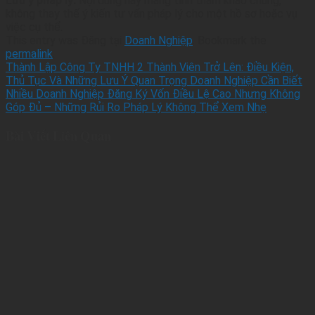
Lưu ý pháp lý:
Nội dung này mang tính tham khảo chung,
không thay thế ý kiến tư vấn pháp lý cho một hồ sơ hoặc vụ
việc cụ thể.
This entry was Đăng tại
Doanh Nghiệp
. Bookmark the
permalink
.
Thành Lập Công Ty TNHH 2 Thành Viên Trở Lên: Điều Kiện,
Thủ Tục Và Những Lưu Ý Quan Trọng Doanh Nghiệp Cần Biết
Nhiều Doanh Nghiệp Đăng Ký Vốn Điều Lệ Cao Nhưng Không
Góp Đủ – Những Rủi Ro Pháp Lý Không Thể Xem Nhẹ
Bài Viết Liên Quan