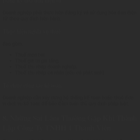
Đăng ký hóa đơn điện tử
Doanh nghiệp phải thực hiện đăng ký và sử dụng hóa đơn điện
tử theo quy định hiện hành.
Thực hiện nghĩa vụ thuế
Bao gồm:
Thuế môn bài.
Thuế giá trị gia tăng.
Thuế thu nhập doanh nghiệp.
Thuế thu nhập cá nhân (nếu có phát sinh).
Tổ chức công tác kế toán
Doanh nghiệp cần xây dựng hệ thống kế toán hoặc thuê đơn
vị dịch vụ kế toán để bảo đảm tuân thủ quy định pháp luật.
8. Những Sai Lầm Thường Gặp Khi Thành
Lập Công Ty TNHH 1 Thành Viên