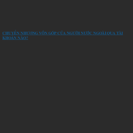
CHUYỂN NHƯỢNG VỐN GÓP CỦA NGƯỜI NƯỚC NGOÀI QUA TÀI
KHOẢN NÀO?