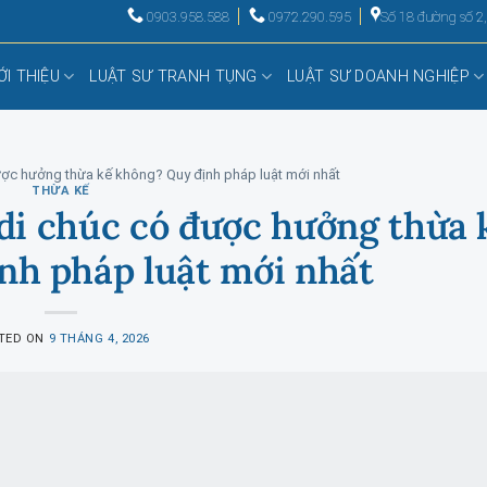
0903.958.588
0972.290.595
Số 18 đường số 2
ỚI THIỆU
LUẬT SƯ TRANH TỤNG
LUẬT SƯ DOANH NGHIỆP
ược hưởng thừa kế không? Quy định pháp luật mới nhất
THỪA KẾ
di chúc có được hưởng thừa 
nh pháp luật mới nhất
TED ON
9 THÁNG 4, 2026