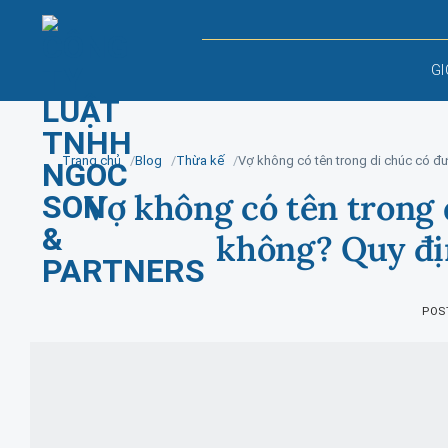
Skip
to
content
GI
Trang chủ
Blog
Thừa kế
Vợ không có tên trong di chúc có đ
Vợ không có tên trong 
không? Quy đị
POS