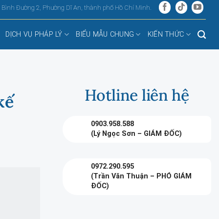
, Bình Đường 2, Phường Dĩ An, thành phố Hồ Chí Minh.
DỊCH VỤ PHÁP LÝ
BIỂU MẪU CHUNG
KIẾN THỨC
Hotline liên hệ
kế
0903.958.588
(Lý Ngọc Sơn – GIÁM ĐỐC)
0972.290.595
(Trần Văn Thuận – PHÓ GIÁM
ĐỐC)