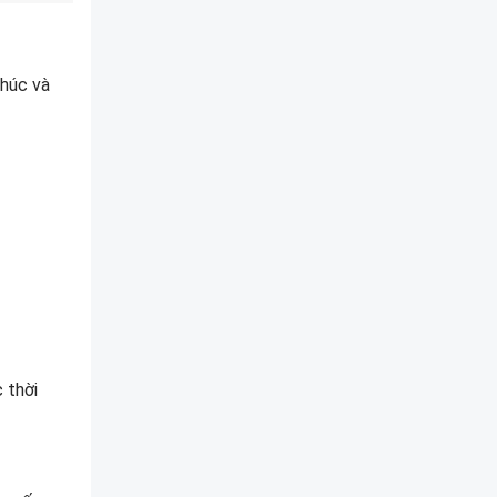
chúc và
 thời