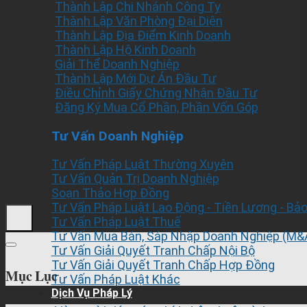
Thành Lập Chi Nhánh Công Ty
Thành Lập Văn Phòng Đại Diện
Thành Lập Địa Điểm Kinh Doanh
Thành Lập Hộ Kinh Doanh
Giải Thể Doanh Nghiệp
Thành Lập Mới Dự Án Đầu Tư
Điều Chỉnh Giấy Chứng Nhận Đầu Tư
Đăng Ký Mua Cổ Phần, Phần Vốn Góp
Tư Vấn Doanh Nghiệp
Tư Vấn Pháp Luật Thường Xuyên
Tư Vấn Quản Trị Doanh Nghiệp
Soạn Thảo Hợp Đồng
Tư Vấn Pháp Luật Lao Động - Tiền Lương - Bả
Tư Vấn Pháp Luật Thuế
Tư Vấn Mua Bán, Sáp Nhập Doanh Nghiệp (M&
Tư Vấn Giải Quyết Tranh Chấp Nội Bộ
Tư Vấn Giải Quyết Tranh Chấp Hợp Đồng
Mục Lục
Tư Vấn Pháp Luật Khác
Dịch Vụ Pháp Lý