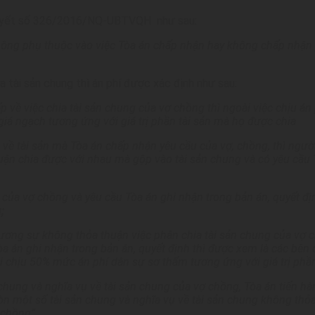
 quyết số 326/2016/NQ-UBTVQH như sau:
không phụ thuộc vào việc Tòa án chấp nhận hay không chấp nhận 
a tài sản chung thì án phí được xác định như sau:
 về việc chia tài sản chung của vợ chồng thì ngoài việc chịu án 
ó giá ngạch tương
ứ
ng với giá trị phần tài sản mà họ được chia
 v
ề
tài sản mà Tòa án chấp nhận yêu c
ầ
u của vợ, chồng, thì ngườ
uận chia được với nhau mà gộp vào tài sản chung và có yêu cầu T
ủa vợ chồng và yêu cầu Tòa án ghi nhận trong bản án, quyết định
;
 đương sự không thỏa thuận việc phân chia tài sản chung của vợ 
òa án ghi nhận trong bản án, quyết định thì được xem là các bên 
ải chịu 50% mức án phí dân sự sơ thẩm tương ứng với giá trị ph
ầ
chung và nghĩa vụ về tài sản chung của vợ chồng, Tòa án tiến hà
còn một số tài sản chung và nghĩa vụ về tài sản chung không thỏa
 chồng”.