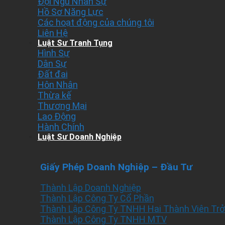
Đội Ngũ Nhân Sự
Hồ Sơ Năng Lực
Các hoạt động của chúng tôi
Liên Hệ
Luật Sư Tranh Tụng
Hình Sự
Dân Sự
Đất đai
Hôn Nhân
Thừa kế
Thương Mại
Lao Động
Hành Chính
Luật Sư Doanh Nghiệp
Giấy Phép Doanh Nghiệp – Đầu Tư
Thành Lập Doanh Nghiệp
Thành Lập Công Ty Cổ Phần
Thành Lập Công Ty TNHH Hai Thành Viên Trở
Thành Lập Công Ty TNHH MTV