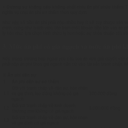
+
Đương sự kháng cáo không phải chịu án phí phúc thẩm:
T
nghĩa vụ chịu án phí sơ thẩm theo quy định.
Như vậy, số tiền án phí phải nộp nhiều hay ít sẽ tùy thuộc vào 
mình, cũng như tránh việc tốn kém một khoản tiền lớn vào án ph
ly hôn như: lựa chọn hình thức ly hôn hoặc sự thỏa thuận tốt về
3. Mức án phí có giá ngạch và mức án phí k
Nếu trong trường hợp ngoài yêu cầu tòa án vừa giải quyết vấn đ
phải nộp án phí theo giá ngạch căn cứ vào tài sản tranh chấp.
II
.
Án phí dân sự
1
Án phí dân sự sơ thẩ
m
Đối với tranh chấp về dân sự, hôn nhân
1.1
và gia đình, lao động không có giá
300.000 đồng
ngạch
Đối với tranh chấp về kinh doanh,
1.2
3.000.000 đồng
thương mại không có giá ngạch
Đối với tranh chấp về dân sự, hôn nhân
1.3
và gia đình có giá ngạch