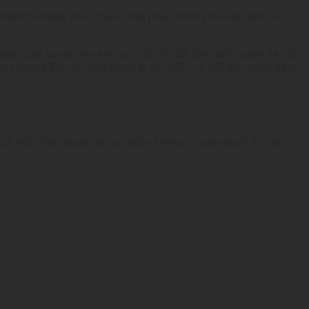
hẩm bị kháng cáo; Tòa án cấp phúc thẩm phải xác định lại
ầu phân chia tài sản hay không?… Do đó để đảm bảo quyền lợi của
p tối ưu để án phí phải đóng là nhỏ nhất có thể khi quyết định
oài việc phải nộp án phí sơ thẩm không có giá ngạch thì còn