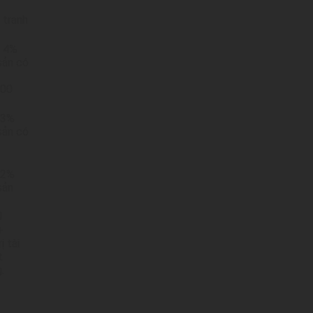
ó tranh
+ 4%
 sản có
000
 3%
 sản có
 2%
sản
g
+
ị tài
t
.