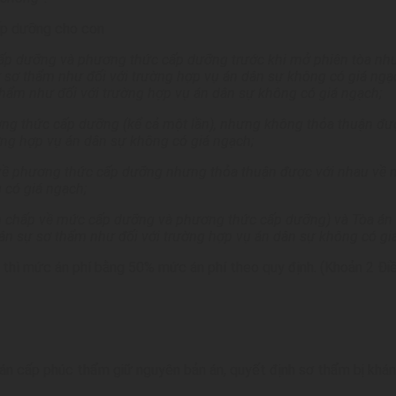
cấp dưỡng cho con
ấ
p dưỡng và phương thức cấp dưỡng trước khi mở phiên tòa nhưn
ự sơ thẩm như đối với trường h
ợ
p vụ án dân sự không có giá ngạ
hẩm như đối với trường hợp vụ án dân sự không có giá ngạch;
ng thức cấp d
ưỡ
ng (k
ể
c
ả
m
ộ
t lần), nhưng không thỏa thuận đ
ường hợp vụ án dân sự không có giá ngạch;
về phương thức cấp dưỡng nhưng thỏa thuận được với nhau về 
 có giá ngạch;
nh chấp về mức cấp dưỡng và phương thức cấp dưỡng) và Tòa án
 dân sự sơ thẩm
như
đối với trường hợp vụ án dân sự
không có gi
 gọn thì mức án phí bằng 50% mức án phí theo quy định. (Khoản 2
án cấp phúc thẩm giữ nguyên bản án, quyết định sơ thẩm bị khán