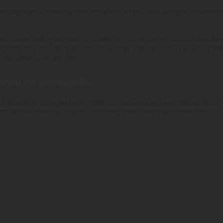
rường hợp Tòa án cấp phúc thẩm sửa, hủy bản án, quyết định sơ t
việc thuận tình ly hôn hay khởi kiện ly hôn, vụ án ly hôn có yêu c
í khi ly hôn thì các bên cần có sự cân nhắc, lựa chọn phương phá
 việc phân chia tài sản…
hông có giá ngạch:
ề hôn nhân vừa giải quyết chế độ tài sản của hai vợ chồng thì ng
 Mức án phí theo giá ngạch được xác định theo bảng dưới đây