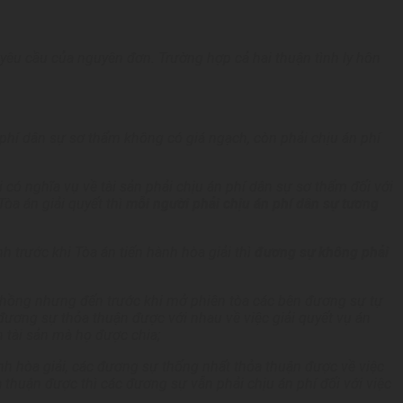
yêu cầu của nguyên đơn. Trường hợp cả hai thuận tình ly hôn
phí dân sự sơ th
ẩ
m không có giá ngạch, còn phải chịu án phí
i có nghĩa vụ về tài sản phải chịu án phí dân sự sơ thẩm đối với
òa án giải quyết thì
mỗi người phải chịu án phí dân sự tương
 trước khi Tòa án ti
ế
n hành hòa giải thì
đương sự không phải
ch
ồ
ng nhưng đ
ế
n trước khi mở phiên tòa các bên đương sự tự
đương sự thỏa thuận được với nhau về việc giải quyết vụ án
n tài sản mà họ được chia;
nh hòa giải, các đương sự thống nhất thỏa thuận được về việc
 thuận được thì các đương sự vẫn phải chịu án phí đối với việc