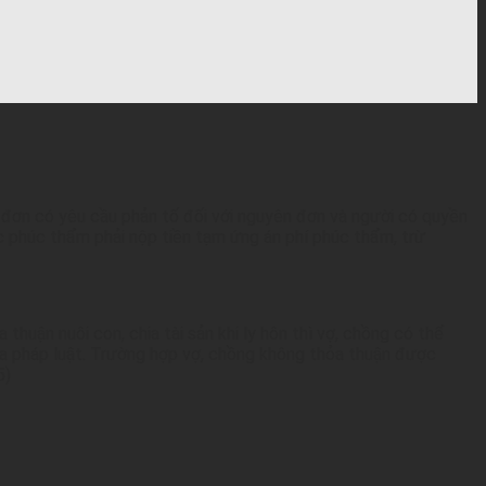
bị đơn có yêu cầu phản tố đối với nguyên đơn và người có quyền
ục phúc thẩm phải nộp tiền tạm ứng án phí phúc thẩm, trừ
 thuận nuôi con, chia tài sản khi ly hôn thì vợ, chồng có thể
của pháp luật. Trường hợp vợ, chồng không thỏa thuận được
5)