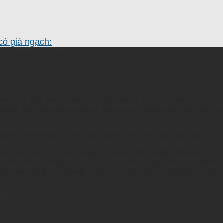
có giá ngạch:
:
13 Tháng 12, 2023
?
h theo quy định của Bộ luật tố tụng dân sự 2015 thì nguyên đơn, 
phải nộp tiền tạm ứng án phí sơ thẩm, người kháng cáo theo thủ t
.
đóng án phí còn căn cứ vào hình thức ly hôn các bên lựa chọn:
ác định như sau: Đối với yêu cầu công nhận thuận tình ly hôn, thỏa
ợc miễn hoặc không phải nộp tiền tạm ứng lệ phí theo quy định 
iền tạm ứng lệ phí (Khoản 2 Điều 146 Bộ luật tố tụng dân sự 201
g?