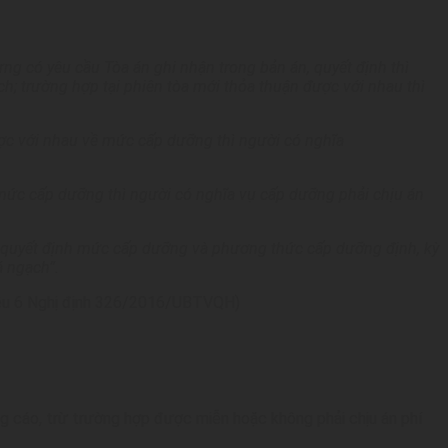
g có yêu cầu Tòa án ghi nhận trong bản án, quyết định thì
ch
;
trường hợp tại phiên tòa mới thỏa thuận được với nhau thì
ược với nhau về mức cấp dưỡng thì người có nghĩa
mức cấp d
ưỡ
ng th
ì
ng
ườ
i c
ó
nghĩa vụ cấp dưỡng phải chịu án
 quyết định m
ứ
c c
ấ
p dưỡng và ph
ươ
ng thức cấp dưỡng định, kỳ
á ngạch”.
 Điều 6 Nghị định 326/2016/UBTVQH)
g cáo, trừ trường hợp được miễn hoặc không phải chịu án phí