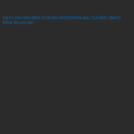
Vai trò của công chứng trong giao dịch bất động sản: “Lá chắn” pháp lý
không thể xem nhẹ