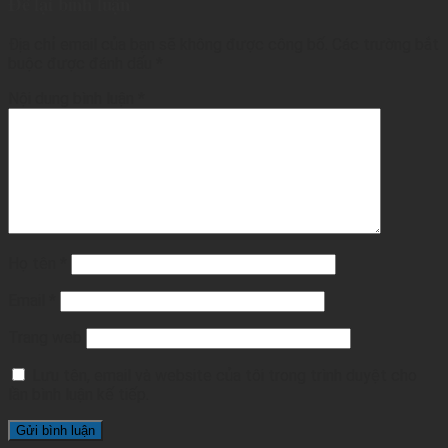
Để lại bình luận
Địa chỉ email của bạn sẽ không được công bố.
Các trường bắt
buộc được đánh dấu
*
Nội dung bình luận
*
Họ tên
*
Email
*
Trang web
Lưu tên, email và website của tôi trong trình duyệt cho
lần bình luận kế tiếp.