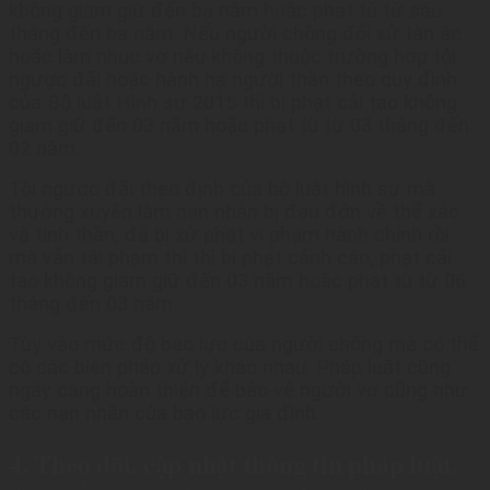
không giam giữ đến ba năm hoặc phạt tù từ sáu
tháng đến ba năm. Nếu người chồng đối xử tàn ác
hoặc làm nhục vợ nếu không thuộc trường hợp tội
ngược đãi hoặc hành hạ người thân theo quy định
của Bộ luật Hình sự 2015 thì bị phạt cải tạo không
giam giữ đến 03 năm hoặc phạt tù từ 03 tháng đến
02 năm.
Tội ngược đãi theo định của bộ luật hình sự mà
thường xuyên làm nạn nhân bị đau đớn về thể xác
và tinh thần, đã bị xử phạt vi phạm hành chính rồi
mà vẫn tái phạm thì thì bị phạt cảnh cáo, phạt cải
tạo không giam giữ đến 03 năm hoặc phạt tù từ 06
tháng đến 03 năm.
Tùy vào mức độ bạo lực của người chồng mà có thể
có các biện pháp xử lý khác nhau. Pháp luật cũng
ngày càng hoàn thiện để bảo vệ người vợ cũng như
các nạn nhân của bạo lực gia đình.
4. Theo dõi, cập nhật thông tin pháp luật,