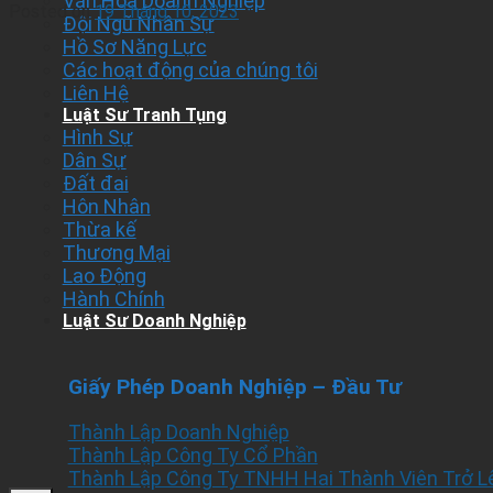
Văn Hóa Doanh Nghiệp
Posted on
19 Tháng 10, 2023
Đội Ngũ Nhân Sự
Hồ Sơ Năng Lực
Các hoạt động của chúng tôi
Liên Hệ
Luật Sư Tranh Tụng
Hình Sự
Dân Sự
Đất đai
Hôn Nhân
Thừa kế
Thương Mại
Lao Động
Hành Chính
Luật Sư Doanh Nghiệp
Giấy Phép Doanh Nghiệp – Đầu Tư
Thành Lập Doanh Nghiệp
Thành Lập Công Ty Cổ Phần
Thành Lập Công Ty TNHH Hai Thành Viên Trở L