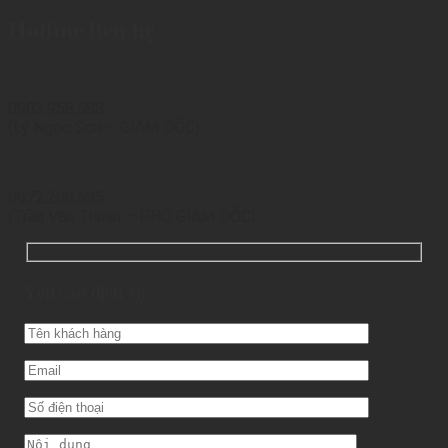
Hotline liên hệ
0903.958.588
(Lý Ngọc Sơn – GIÁM ĐỐC)
0972.290.595
(Trần Văn Thuận – PHÓ GIÁM ĐỐC)
Yêu cầu dịch vụ