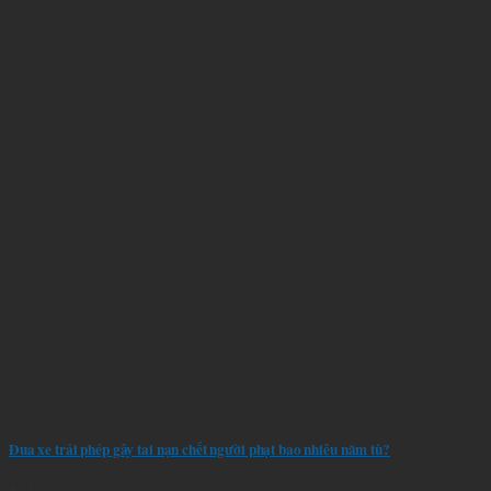
Đua xe trái phép gây tai nạn chết người phạt bao nhiêu năm tù?