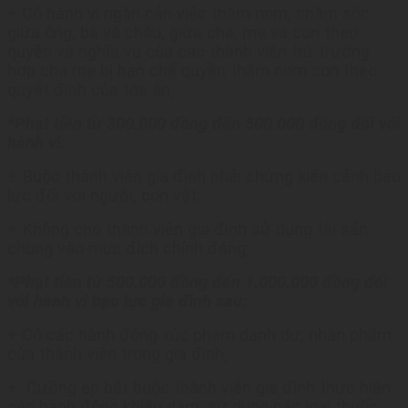
+ Có hành vi ngăn cản việc thăm nom, chăm sóc
lý
giữa ông, bà và cháu; giữa cha, mẹ và con theo
quyền và nghĩa vụ của các thành viên trừ trường
hợp cha mẹ bị hạn chế quyền thăm nom con theo
quyết định của tòa án;
*Phạt tiền từ 300.000 đồng đến 500.000 đồng đối với
hành vi:
+ Buộc thành viên gia đình phải chứng kiến cảnh bạo
lực đối với người, con vật;
+ Không cho thành viên gia đình sử dụng tài sản
chung vào mục đích chính đáng;
*Phạt tiền từ 500.000 đồng đến 1.000.000 đồng đối
với hành vi bạo lực gia đình sau:
+ Có các hành động xúc phạm danh dự, nhân phẩm
của thành viên trong gia đình;
+ Cưỡng ép bắt buộc thành viên gia đình thực hiện
các hành động khiêu dâm, sử dụng các loại thuốc