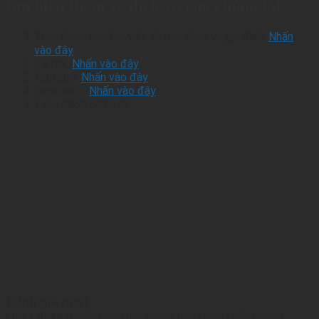
tìm hiểu thêm về dịch vụ của chúng tôi:
Xem thêm các bài viết về hôn nhân và gia đình:
Nhấn
vào đây
Tiktok:
Nhấn vào đây
Youtobe:
Nhấn vào đây
Facebook:
Nhấn vào đây
Zalo: 0869.642.643
Đánh giá post
Lưu ý pháp lý:
Nội dung này mang tính tham khảo chung,