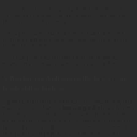
+ Có hành vi bỏ mặc người già, yếu, tàn tật, phụ nữ
có thai, phụ nữ nuôi con nhỏ, không chăm sóc nếu
thành viên cần được chăm sóc;
+ Xúc phạm danh dự, nhân phẩm của thành viên
trong gia đình thông qua việc phát tán hoặc tiết lộ
tư liệu, bí mật đời tư;
+ Sử dụng các phương tiện thông tin nhằm xúc
phạm danh dự, nhân phẩm thành viên gia đình;
3. Bạo lực gia đình còn có thể bị truy cứu
trách nhiệm hình sự
Ngoài ra, theo Bộ luật hình sự 2015, nếu trường hợp
người chồng có hành vi
bạo lực gia đình
gây thương
tích nặng cho vợ thì sẽ phải chịu trách nhiệm hình
sự về tội cố ý gây thương tích. Nếu tỉ lệ thương tật
từ 11% đến 30% hoặc dưới 11% nhưng thuộc một
trong các trường hợp luật định thì bị phạt cải tạo