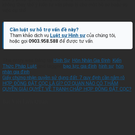
không thay thế ý kiến tư vấn pháp lý cho một hồ sơ hoặc vụ
việc cụ thể.
Cần luật sư hỗ trợ vấn đề này?
Tham khảo dịch vụ
Luật sư Hình sự
của chúng tôi,
hoặc gọi
0903.958.588
để được tư vấn.
This entry was Đăng tại
Hình Sự
,
Hôn Nhân Gia Đình
,
Kiến
Thức Pháp Luật
and tagged
bạo lực gia đình
,
hình sự
,
hôn
nhân gia đình
.
Giấy chứng nhận quyền sử dụng đất: 7 quy định cần nắm rõ
HỢP ĐỒNG ĐẶT CỌC LÀ GÌ? CƠ QUAN NÀO CÓ THẨM
QUYỀN GIẢI QUYẾT VỀ TRANH CHẤP HỢP ĐỒNG ĐẶT CỌC?
Bài Viết Liên Quan