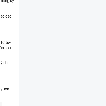
g đăng ký
hoặc các
 tờ tùy
hôn hợp
lý cho
ý liên