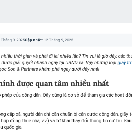
 Tháng 9, 2025
Cập nhật:
12 Tháng 9, 2025
iều thời gian và phải đi lại nhiều lần? Tin vui là giờ đây, các t
ều được giải quyết nhanh ngay tại UBND xã. Vậy những loại
giấy t
goc Son & Partners khám phá ngay dưới đây nhé!
 chính được quan tâm nhiều nhất
ợp pháp của công dân. Đây cũng là cơ sở để tham gia các hoạt đ
ông cấp xã, người dân chỉ cần chuẩn bị căn cước công dân, giấy 
p đồng thuê nhà, v.v.) và tờ khai thay đổi thông tin cư trú. Sau 
u quốc gia.