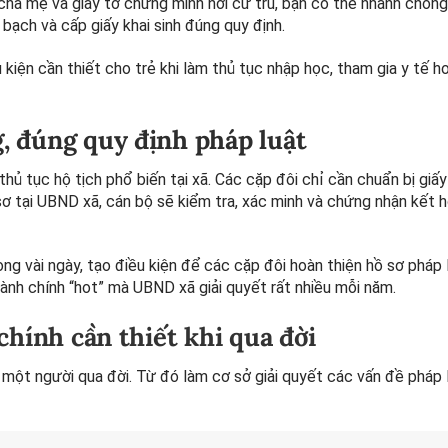
cha mẹ và giấy tờ chứng minh nơi cư trú, bạn có thể nhanh chón
 bạch và cấp giấy khai sinh đúng quy định.
 kiện cần thiết cho trẻ khi làm thủ tục nhập học, tham gia y tế 
, đúng quy định pháp luật
ủ tục hộ tịch phổ biến tại xã. Các cặp đôi chỉ cần chuẩn bị giấy
 sơ tại UBND xã, cán bộ sẽ kiểm tra, xác minh và chứng nhận kết 
g vài ngày, tạo điều kiện để các cặp đôi hoàn thiện hồ sơ pháp 
hành chính “hot” mà UBND xã giải quyết rất nhiều mỗi năm.
chính cần thiết khi qua đời
 một người qua đời. Từ đó làm cơ sở giải quyết các vấn đề pháp l