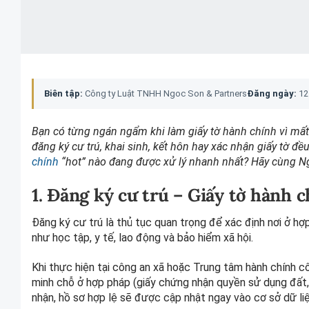
Biên tập:
Công ty Luật TNHH Ngoc Son & Partners
Đăng ngày:
12
Bạn có từng ngán ngẩm khi làm giấy tờ hành chính vì mất nh
đăng ký cư trú, khai sinh, kết hôn hay xác nhận giấy tờ đ
chính
“hot” nào đang được xử lý nhanh nhất? Hãy cùng N
1. Đăng ký cư trú – Giấy tờ hành
Đăng ký cư trú là thủ tục quan trọng để xác định nơi ở h
như học tập, y tế, lao động và bảo hiểm xã hội.
Khi thực hiện tại công an xã hoặc Trung tâm hành chính c
minh chỗ ở hợp pháp (giấy chứng nhận quyền sử dụng đất, hợ
nhận, hồ sơ hợp lệ sẽ được cập nhật ngay vào cơ sở dữ liệ