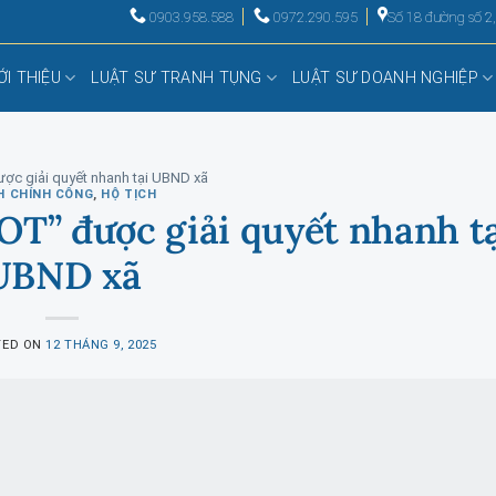
0903.958.588
0972.290.595
Số 18 đường số 2
ỚI THIỆU
LUẬT SƯ TRANH TỤNG
LUẬT SƯ DOANH NGHIỆP
ược giải quyết nhanh tại UBND xã
H CHÍNH CÔNG
,
HỘ TỊCH
OT” được giải quyết nhanh t
UBND xã
TED ON
12 THÁNG 9, 2025