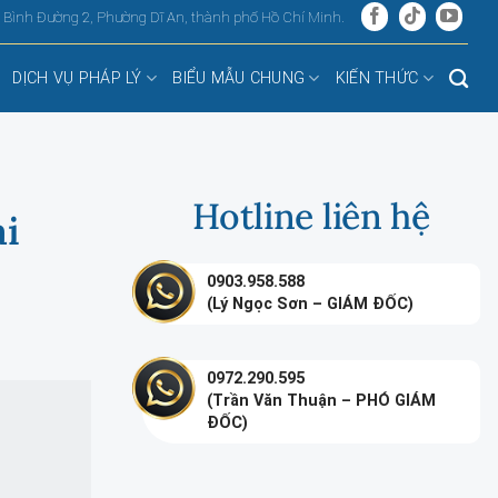
, Bình Đường 2, Phường Dĩ An, thành phố Hồ Chí Minh.
DỊCH VỤ PHÁP LÝ
BIỂU MẪU CHUNG
KIẾN THỨC
Hotline liên hệ
ại
0903.958.588
(Lý Ngọc Sơn – GIÁM ĐỐC)
0972.290.595
(Trần Văn Thuận – PHÓ GIÁM
ĐỐC)