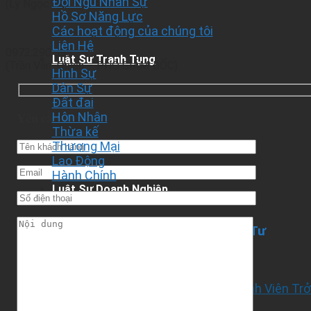
Đội Ngũ Nhân Sự
(Lý Ngọc Sơn – GIÁM ĐỐC)
Hồ Sơ Năng Lực
Các hoạt động của chúng tôi
Liên Hệ
0972.290.595
Luật Sư Tranh Tụng
(Trần Văn Thuận – PHÓ GIÁM ĐỐC)
Hình Sự
Dân Sự
Đất đai
Yêu cầu dịch vụ
Hôn Nhân
Thừa kế
Thương Mại
Lao Động
Hành Chính
Luật Sư Doanh Nghiệp
Giấy Phép Doanh Nghiệp – Đầu Tư
Thành Lập Doanh Nghiệp
Thành Lập Công Ty Cổ Phần
Thành Lập Công Ty TNHH Hai Thành Viên Trở
Thành Lập Công Ty TNHH MTV