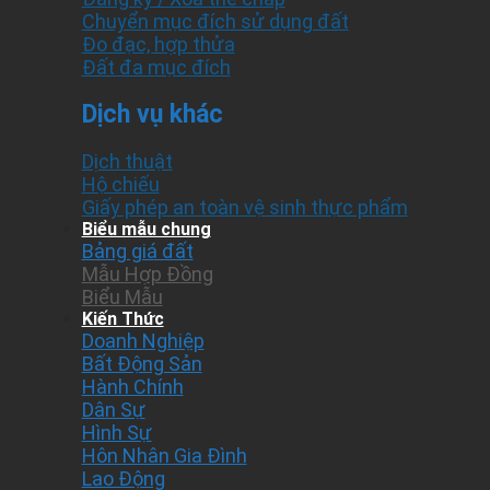
Chuyển mục đích sử dụng đất
Đo đạc, hợp thửa
Đất đa mục đích
Dịch vụ khác
Dịch thuật
Hộ chiếu
Giấy phép an toàn vệ sinh thực phẩm
Biểu mẫu chung
Bảng giá đất
Mẫu Hợp Đồng
Biểu Mẫu
Kiến Thức
Doanh Nghiệp
Bất Động Sản
Hành Chính
Dân Sự
Hình Sự
Hôn Nhân Gia Đình
Lao Động