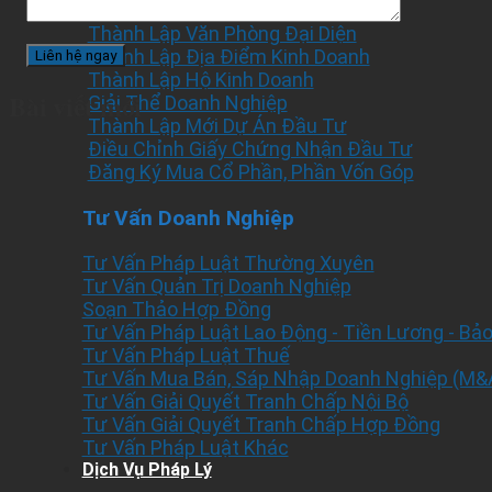
Thành Lập Chi Nhánh Công Ty
Thành Lập Văn Phòng Đại Diện
Thành Lập Địa Điểm Kinh Doanh
Thành Lập Hộ Kinh Doanh
Bài viết mới
Giải Thể Doanh Nghiệp
Thành Lập Mới Dự Án Đầu Tư
Điều Chỉnh Giấy Chứng Nhận Đầu Tư
Đăng Ký Mua Cổ Phần, Phần Vốn Góp
Tư Vấn Doanh Nghiệp
Tư Vấn Pháp Luật Thường Xuyên
Tư Vấn Quản Trị Doanh Nghiệp
Soạn Thảo Hợp Đồng
Tư Vấn Pháp Luật Lao Động - Tiền Lương - Bả
Tư Vấn Pháp Luật Thuế
Tư Vấn Mua Bán, Sáp Nhập Doanh Nghiệp (M&
Tư Vấn Giải Quyết Tranh Chấp Nội Bộ
Tư Vấn Giải Quyết Tranh Chấp Hợp Đồng
Tư Vấn Pháp Luật Khác
Dịch Vụ Pháp Lý