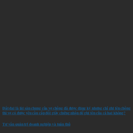
Đất đai là tài sản chung của vợ chồng đã được đăng ký nhưng chỉ ghi tên chồng
thì vợ có được yêu cầu cấp đổi giấy chứng nhận để ghi tên của cả hai không?
Tư vấn quản trị doanh nghiệp và tuân thủ