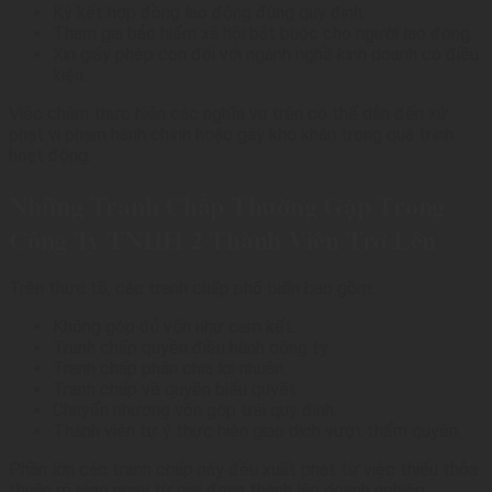
Ký kết hợp đồng lao động đúng quy định.
Tham gia bảo hiểm xã hội bắt buộc cho người lao động.
Xin giấy phép con đối với ngành nghề kinh doanh có điều
kiện.
Việc chậm thực hiện các nghĩa vụ trên có thể dẫn đến xử
phạt vi phạm hành chính hoặc gây khó khăn trong quá trình
hoạt động.
Những Tranh Chấp Thường Gặp Trong
Công Ty TNHH 2 Thành Viên Trở Lên
Trên thực tế, các tranh chấp phổ biến bao gồm:
Không góp đủ vốn như cam kết.
Tranh chấp quyền điều hành công ty.
Tranh chấp phân chia lợi nhuận.
Tranh chấp về quyền biểu quyết.
Chuyển nhượng vốn góp trái quy định.
Thành viên tự ý thực hiện giao dịch vượt thẩm quyền.
Phần lớn các tranh chấp này đều xuất phát từ việc thiếu thỏa
thuận rõ ràng ngay từ giai đoạn thành lập doanh nghiệp.