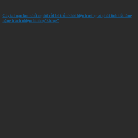
Gây tai nạn làm chết người rồi bỏ trốn khỏi hiện trường có phải tình tiết tăng
nặng trách nhiệm hình sự không?