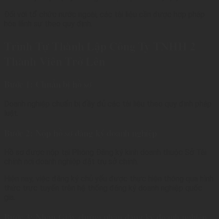
Đối với tổ chức nước ngoài, các tài liệu cần được hợp pháp
hóa lãnh sự theo quy định.
Trình Tự Thành Lập Công Ty TNHH 2
Thành Viên Trở Lên
Bước 1: Chuẩn bị hồ sơ
Doanh nghiệp chuẩn bị đầy đủ các tài liệu theo quy định pháp
luật.
Bước 2: Nộp hồ sơ đăng ký doanh nghiệp
Hồ sơ được nộp tại Phòng Đăng ký kinh doanh thuộc Sở Tài
chính nơi doanh nghiệp đặt trụ sở chính.
Hiện nay, việc đăng ký chủ yếu được thực hiện thông qua hình
thức trực tuyến trên hệ thống đăng ký doanh nghiệp quốc
gia.
Bước 3: Nhận Giấy chứng nhận đăng ký doanh nghiệp