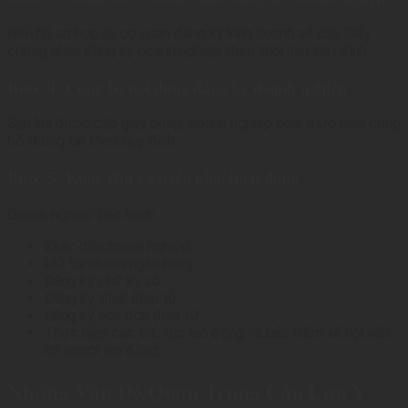
Nếu hồ sơ hợp lệ, cơ quan đăng ký kinh doanh sẽ cấp Giấy
chứng nhận đăng ký doanh nghiệp theo thời hạn luật định.
Bước 4: Công bố nội dung đăng ký doanh nghiệp
Sau khi được cấp giấy phép, doanh nghiệp phải thực hiện công
bố thông tin theo quy định.
Bước 5: Khắc dấu và triển khai hoạt động
Doanh nghiệp tiến hành:
Khắc dấu doanh nghiệp.
Mở tài khoản ngân hàng.
Đăng ký chữ ký số.
Đăng ký thuế điện tử.
Đăng ký hóa đơn điện tử.
Thực hiện các thủ tục lao động và bảo hiểm xã hội nếu
có người lao động.
Những Vấn Đề Quan Trọng Cần Lưu Ý