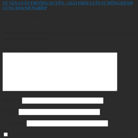
TƯ VẤN LUẬT THƯỜNG XUYÊN – GIẢI PHÁP LUẬT SƯ ĐỒNG HÀNH
CÙNG DOANH NGHIỆP
Để lại bình luận
Địa chỉ email của bạn sẽ không được công bố.
Các trường bắt
buộc được đánh dấu
*
Nội dung bình luận
*
Họ tên
*
Email
*
Trang web
Lưu tên, email và website của tôi trong trình duyệt cho