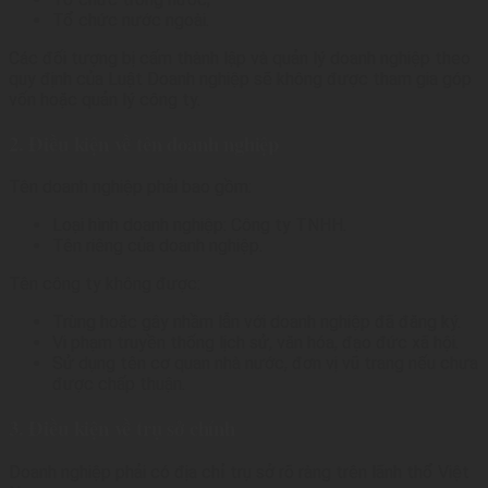
Tổ chức nước ngoài.
lý
Các đối tượng bị cấm thành lập và quản lý doanh nghiệp theo
quy định của Luật Doanh nghiệp sẽ không được tham gia góp
vốn hoặc quản lý công ty.
2. Điều kiện về tên doanh nghiệp
Tên doanh nghiệp phải bao gồm:
Loại hình doanh nghiệp: Công ty TNHH.
Tên riêng của doanh nghiệp.
Tên công ty không được:
Trùng hoặc gây nhầm lẫn với doanh nghiệp đã đăng ký.
Vi phạm truyền thống lịch sử, văn hóa, đạo đức xã hội.
Sử dụng tên cơ quan nhà nước, đơn vị vũ trang nếu chưa
được chấp thuận.
3. Điều kiện về trụ sở chính
Doanh nghiệp phải có địa chỉ trụ sở rõ ràng trên lãnh thổ Việt