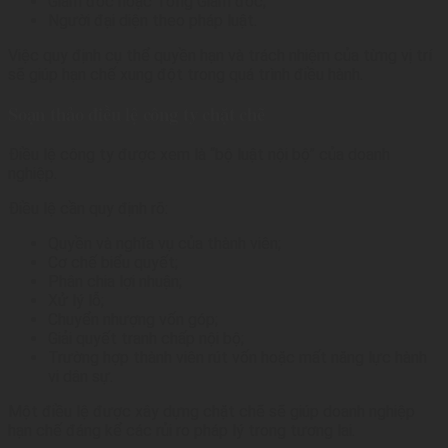
Giám đốc hoặc Tổng Giám đốc;
Người đại diện theo pháp luật.
Việc quy định cụ thể quyền hạn và trách nhiệm của từng vị trí
sẽ giúp hạn chế xung đột trong quá trình điều hành.
Soạn thảo điều lệ công ty chặt chẽ
Điều lệ công ty được xem là “bộ luật nội bộ” của doanh
nghiệp.
Điều lệ cần quy định rõ:
Quyền và nghĩa vụ của thành viên;
Cơ chế biểu quyết;
Phân chia lợi nhuận;
Xử lý lỗ;
Chuyển nhượng vốn góp;
Giải quyết tranh chấp nội bộ;
Trường hợp thành viên rút vốn hoặc mất năng lực hành
vi dân sự.
Một điều lệ được xây dựng chặt chẽ sẽ giúp doanh nghiệp
hạn chế đáng kể các rủi ro pháp lý trong tương lai.