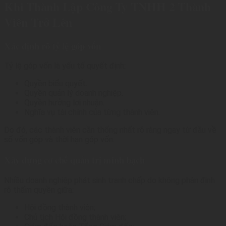
Khi Thành Lập Công Ty TNHH 2 Thành
Viên Trở Lên
Xác định rõ tỷ lệ góp vốn
Tỷ lệ góp vốn là yếu tố quyết định:
Quyền biểu quyết.
Quyền quản lý doanh nghiệp.
Quyền hưởng lợi nhuận.
Nghĩa vụ tài chính của từng thành viên.
Do đó, các thành viên cần thống nhất rõ ràng ngay từ đầu về
số vốn góp và thời hạn góp vốn.
Xây dựng cơ chế quản trị minh bạch
Nhiều doanh nghiệp phát sinh tranh chấp do không phân định
rõ thẩm quyền giữa:
Hội đồng thành viên;
Chủ tịch Hội đồng thành viên;