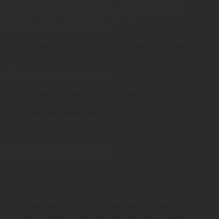
Hồ Sơ Thành Lập Công Ty TNHH 2
Thành Viên Trở Lên
Khi thực hiện thủ tục đăng ký doanh nghiệp, hồ sơ thường bao
gồm:
Đối với thành viên là cá nhân
Giấy đề nghị đăng ký doanh nghiệp.
Điều lệ công ty.
Danh sách thành viên góp vốn.
Bản sao giấy tờ pháp lý của cá nhân góp vốn.
Văn bản ủy quyền (nếu có).
Đối với thành viên là tổ chức
Ngoài các tài liệu trên còn cần:
Giấy chứng nhận đăng ký doanh nghiệp của tổ chức góp
vốn.
Quyết định cử người đại diện theo ủy quyền.
Giấy tờ pháp lý của người đại diện theo ủy quyền.