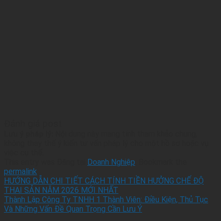
Đánh giá post
Lưu ý pháp lý:
Nội dung này mang tính tham khảo chung,
không thay thế ý kiến tư vấn pháp lý cho một hồ sơ hoặc vụ
việc cụ thể.
This entry was Đăng tại
Doanh Nghiệp
. Bookmark the
permalink
.
HƯỚNG DẪN CHI TIẾT CÁCH TÍNH TIỀN HƯỞNG CHẾ ĐỘ
THAI SẢN NĂM 2026 MỚI NHẤT
Thành Lập Công Ty TNHH 1 Thành Viên: Điều Kiện, Thủ Tục
Và Những Vấn Đề Quan Trọng Cần Lưu Ý