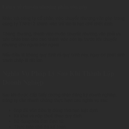
Lưu ý về chuyển nhượng phần vốn góp
Khác với công ty cổ phần, việc chuyển nhượng vốn góp trong
công ty TNHH 2 thành viên trở lên bị hạn chế nhất định.
Thông thường, thành viên muốn chuyển nhượng vốn phải ưu
tiên chào bán cho các thành viên còn lại trước khi chuyển
nhượng cho người bên ngoài.
Nếu điều lệ không quy định rõ quy trình này, nguy cơ phát sinh
tranh chấp là rất lớn.
Nghĩa Vụ Pháp Lý Sau Khi Thành Lập
Doanh Nghiệp
Sau khi được cấp Giấy chứng nhận đăng ký doanh nghiệp,
công ty cần nhanh chóng thực hiện các nghĩa vụ sau:
Góp đủ vốn điều lệ đúng thời hạn luật định.
Kê khai và nộp thuế theo quy định.
Sử dụng hóa đơn điện tử.
Thực hiện chế độ kế toán.