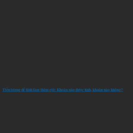
Tiền lương để tính làm thêm giờ: Khoản nào được tính, khoản nào không?