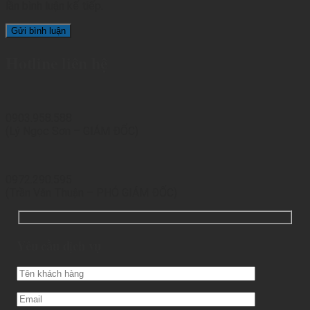
lần bình luận kế tiếp.
Hotline liên hệ
0903.958.588
(Lý Ngọc Sơn – GIÁM ĐỐC)
0972.290.595
(Trần Văn Thuận – PHÓ GIÁM ĐỐC)
Yêu cầu dịch vụ