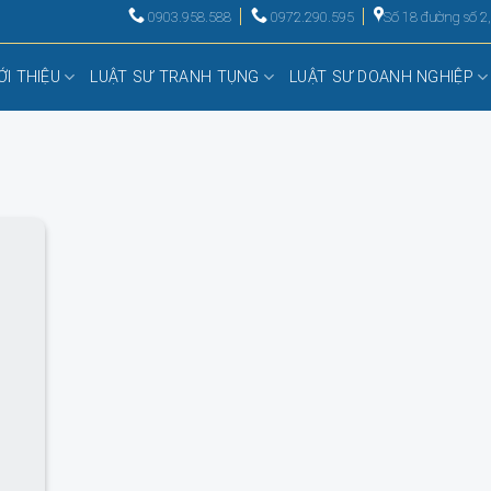
0903.958.588
0972.290.595
Số 18 đường số 2
ỚI THIỆU
LUẬT SƯ TRANH TỤNG
LUẬT SƯ DOANH NGHIỆP