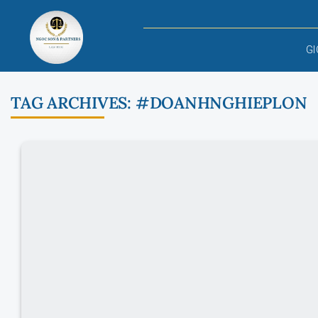
Skip
to
content
GI
TAG ARCHIVES:
#DOANHNGHIEPLON