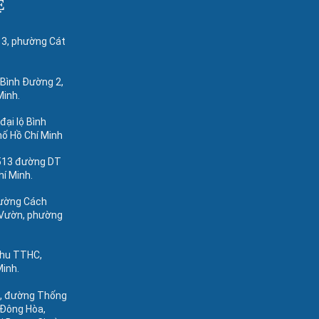
Ệ
 3, phường Cát
 Bình Đường 2,
Minh.
 đại lộ Bình
hố Hồ Chí Minh
 513 đường DT
hí Minh.
đường Cách
Vườn, phường
khu TTHC,
Minh.
3, đường Thống
 Đông Hòa,