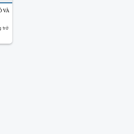
Ỏ VÀ
g trở