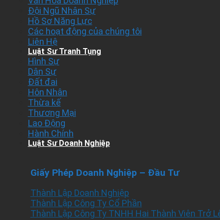
Văn Hóa Doanh Nghiệp
Đội Ngũ Nhân Sự
Hồ Sơ Năng Lực
Các hoạt động của chúng tôi
Liên Hệ
Luật Sư Tranh Tụng
Hình Sự
Dân Sự
Đất đai
Hôn Nhân
Thừa kế
Thương Mại
Lao Động
Hành Chính
Luật Sư Doanh Nghiệp
Giấy Phép Doanh Nghiệp – Đầu Tư
Thành Lập Doanh Nghiệp
Thành Lập Công Ty Cổ Phần
Thành Lập Công Ty TNHH Hai Thành Viên Trở L