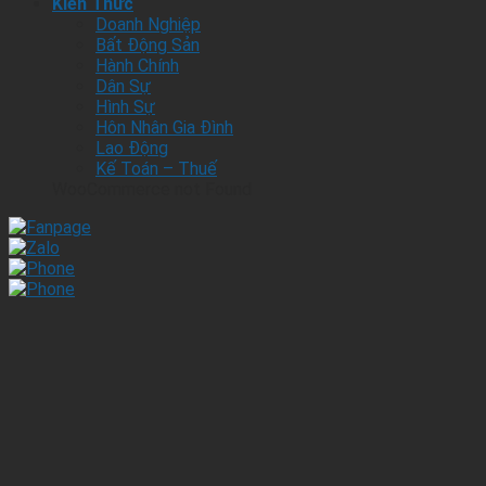
Kiến Thức
Doanh Nghiệp
Bất Động Sản
Hành Chính
Dân Sự
Hình Sự
Hôn Nhân Gia Đình
Lao Động
Kế Toán – Thuế
WooCommerce not Found