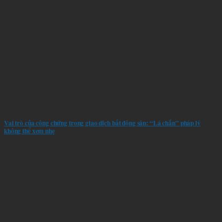
Vai trò của công chứng trong giao dịch bất động sản: “Lá chắn” pháp lý
không thể xem nhẹ