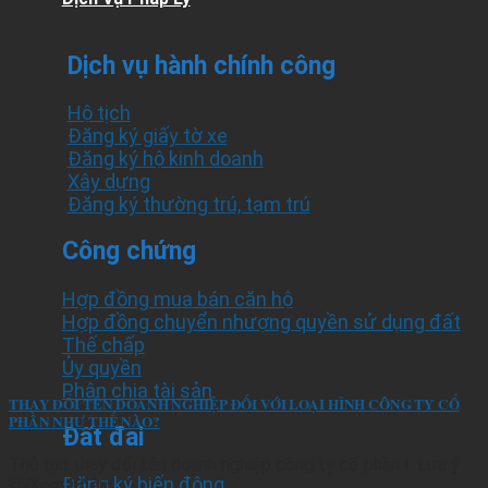
Dịch vụ hành chính công
Hộ tịch
Đăng ký giấy tờ xe
Đăng ký hộ kinh doanh
Xây dựng
Đăng ký thường trú, tạm trú
Công chứng
Hợp đồng mua bán căn hộ
Hợp đồng chuyển nhượng quyền sử dụng đất
Thế chấp
Ủy quyền
Phân chia tài sản
THAY ĐỔI TÊN DOANH NGHIỆP ĐỐI VỚI LOẠI HÌNH CÔNG TY CỔ
PHẦN NHƯ THẾ NÀO?
Đất đai
Thủ tục thay đổi tên doanh nghiệp công ty cổ phần I. Lưu ý
Đăng ký biến động
khiXem Thêm