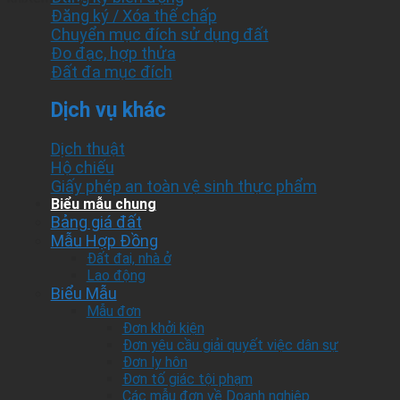
Đăng ký / Xóa thế chấp
Chuyển mục đích sử dụng đất
Đo đạc, hợp thửa
Đất đa mục đích
Dịch vụ khác
Dịch thuật
Hộ chiếu
Giấy phép an toàn vệ sinh thực phẩm
Biểu mẫu chung
Bảng giá đất
Mẫu Hợp Đồng
Đất đai, nhà ở
Lao động
Biểu Mẫu
Mẫu đơn
Đơn khởi kiện
Đơn yêu cầu giải quyết việc dân sự
Đơn ly hôn
Đơn tố giác tội phạm
Các mẫu đơn về Doanh nghiệp