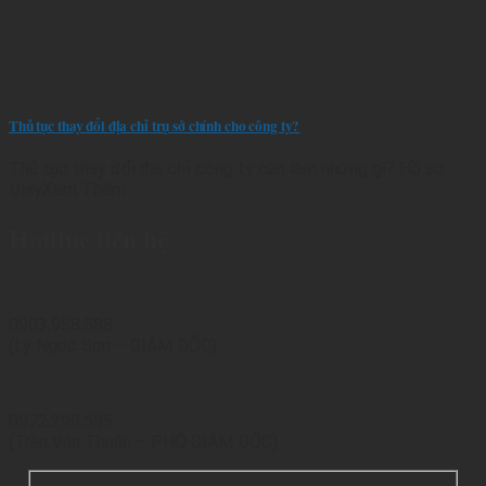
Thủ tục thay đổi địa chỉ trụ sở chính cho công ty?
Thủ tục thay đổi địa chỉ công ty cần làm những gì? Hồ sơ
thayXem Thêm
Hotline liên hệ
0903.958.588
(Lý Ngọc Sơn – GIÁM ĐỐC)
0972.290.595
(Trần Văn Thuận – PHÓ GIÁM ĐỐC)