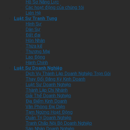
Hồ Sơ Năng Lực
Các hoạt động của chúng tôi
Liên Hệ
Luật Sư Tranh Tụng
Hình Sự
Dân Sự
Đất đai
Hôn Nhân
Thừa kế
Thương Mại
Lao Động
Hành Chính
Luật Sư Doanh Nghiệp
Dịch Vụ Thành Lập Doanh Nghiệp Trọn Gói
Thay Đổi Đăng Ký Kinh Doanh
Luật Sư Doanh Nghiệp
Thành Lập Chi Nhánh
Giải Thể Doanh Nghiệp
Địa Điểm Kinh Doanh
Văn Phòng Đại Diện
Tạm Ngừng Hoạt Động
Quản Trị Doanh Nghiệp
Tranh Chấp Nội Bộ Doanh Nghiệp
Sáp Nhập Doanh Nghiệp