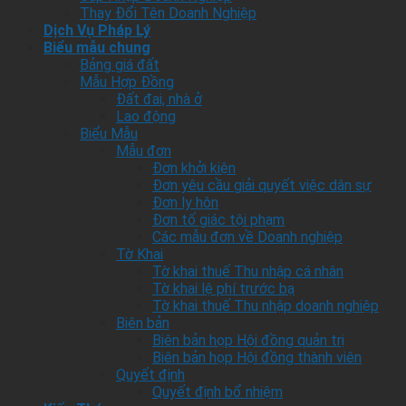
Thay Đổi Tên Doanh Nghiệp
Dịch Vụ Pháp Lý
Biểu mẫu chung
Bảng giá đất
Mẫu Hợp Đồng
Đất đai, nhà ở
Lao động
Biểu Mẫu
Mẫu đơn
Đơn khởi kiện
Đơn yêu cầu giải quyết việc dân sự
Đơn ly hôn
Đơn tố giác tội phạm
Các mẫu đơn về Doanh nghiệp
Tờ Khai
Tờ khai thuế Thu nhập cá nhân
Tờ khai lệ phí trước bạ
Tờ khai thuế Thu nhập doanh nghiệp
Biên bản
Biên bản họp Hội đồng quản trị
Biên bản họp Hội đồng thành viên
Quyết định
Quyết định bổ nhiệm