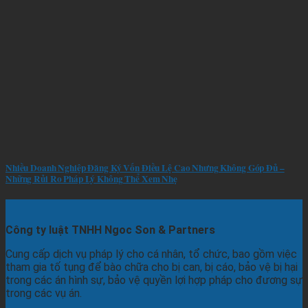
Nhiều Doanh Nghiệp Đăng Ký Vốn Điều Lệ Cao Nhưng Không Góp Đủ –
Những Rủi Ro Pháp Lý Không Thể Xem Nhẹ
Công ty luật TNHH Ngoc Son & Partners
Cung cấp dịch vụ pháp lý cho cá nhân, tổ chức, bao gồm việc
tham gia tố tụng để bào chữa cho bị can, bị cáo, bảo vệ bị hại
trong các án hình sự, bảo vệ quyền lợi hợp pháp cho đương sự
trong các vụ án.