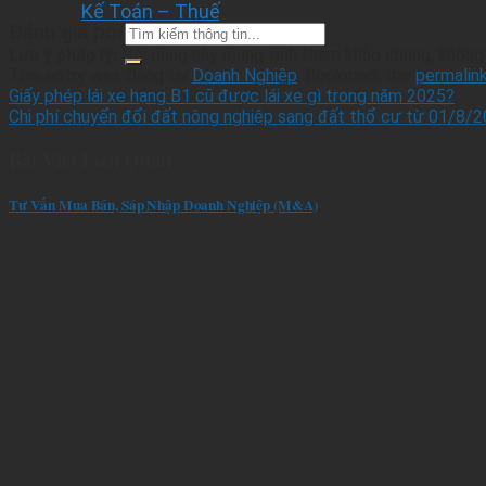
Kế Toán – Thuế
Đánh giá post
Tìm
kiếm
Lưu ý pháp lý:
Nội dung này mang tính tham khảo chung, không t
thông
This entry was Đăng tại
Doanh Nghiệp
. Bookmark the
permalin
tin
Giấy phép lái xe hạng B1 cũ được lái xe gì trong năm 2025?
pháp
Chi phí chuyển đổi đất nông nghiệp sang đất thổ cư từ 01/8/
lý
Bài Viết Liên Quan
Tư Vấn Mua Bán, Sáp Nhập Doanh Nghiệp (M&A)