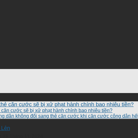
hẻ căn cước sẽ bị xử phạt hành chính bao nhiêu tiền?
căn cước sẽ bị xử phạt hành chính bao nhiêu tiền?
ng dân không đổi sang thẻ căn cước khi căn cước công dân hế
 Lên
:
13 Tháng 11, 2024