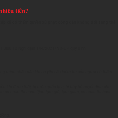
nhiêu tiền?
cấp xã có thẩm quyền xử phạt công dân không đổi sang thẻ
n 1 Điều 10 Nghị định 144/2021/NĐ-CP quy định:
ng minh nhân dân khi có yêu cầu kiểm tra của người có thẩm
khi được thôi, bị tước quốc tịch, bị hủy bỏ quyết định cho
 cơ quan thi hành lệnh tạm giữ, tạm giam, cơ quan thi hành
đồng.