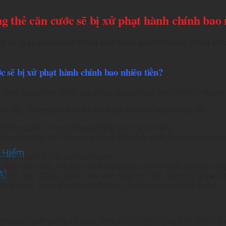
g thẻ căn cước sẽ bị xử phạt hành chính bao 
 sẽ bị xử phạt hành chính bao nhiêu tiền? Trưởng Công an 
c sẽ bị xử phạt hành chính bao nhiêu tiền?
bị xử phạt hành chính bao nhiêu tiền, căn cứ theo điểm b khoả
hân dân, Chứng minh nhân dân hoặc thẻ Căn cước công dân
00 đồng đối với một trong những hành vi sau đây:
nh nhân dân, thẻ Căn cước công dân hoặc Giấy xác nhận số Chứ
o Hiểm
ổi, cấp lại thẻ Căn cước công dân;
nhân dân hoặc thẻ Căn cước công dân cho cơ quan có thẩm quyền 
A)
 nhân dân, Chứng minh nhân dân hoặc thẻ Căn cước công dân cho
iáo dưỡng, cơ sở giáo dục bắt buộc, cơ sở cai nghiện bắt buộc.
 sang thẻ căn cước sẽ bị xử phạt từ 300.000 đồng đến 500.000 