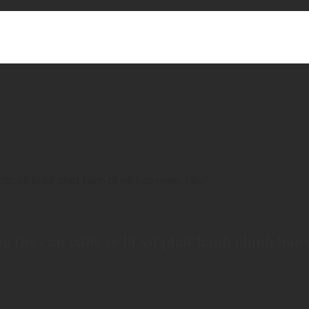
ình Đường 2, Phường Dĩ An, thành phố Hồ Chí Minh.
c sẽ bị xử phạt hành chính bao nhiêu tiền?
g thẻ căn cước sẽ bị xử phạt hành chính bao 