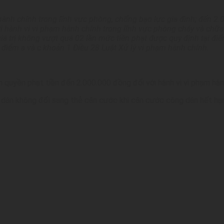
hành chính trong lĩnh vực phòng, chống bạo lực gia đình; đến 2.
với hành vi vi phạm hành chính trong lĩnh vực phòng cháy và chữa
giá trị không vượt quá 02 lần mức tiền phạt được quy định tại đi
 điểm a và c khoản 1 Điều 28 Luật Xử lý vi phạm hành chính.
yền phạt tiền đến 2.000.000 đồng đối với hành vi vi phạm hành ch
dân không đổi sang thẻ căn cước khi căn cước công dân hết hạn