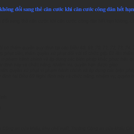
hông đổi sang thẻ căn cước khi căn cước công dân hết hạ
 đổi sang thẻ căn cước khi căn cước công dân hết hạn không, 
ó thẩm quyền quy định tại các Điều 68, 69, 70, 71, 72, 73, 74, 
 phạt tiền, thẩm quyền xử phạt đối với tổ chức gấp 02 lần thẩm
 vi phạm hành chính và áp dụng các biện pháp khắc phục hậu qu
hị định này và chức năng, nhiệm vụ, quyền hạn được giao.
hẩm quyền xử phạt vi phạm hành chính và áp dụng các biện pháp
 định tại Điều 69 Nghị định này và chức năng, nhiệm vụ, quyền h
ịnh:
n
 Công an cửa khẩu, khu chế xuất, Trưởng Công an cửa khẩu Cản