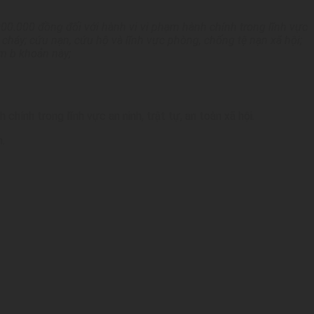
000.000 đồng đối với hành vi vi phạm hành chính trong lĩnh vực
 cháy; cứu nạn, cứu hộ và lĩnh vực phòng, chống tệ nạn xã hội;
ểm b khoản này;
ính trong lĩnh vực an ninh, trật tự, an toàn xã hội.
.