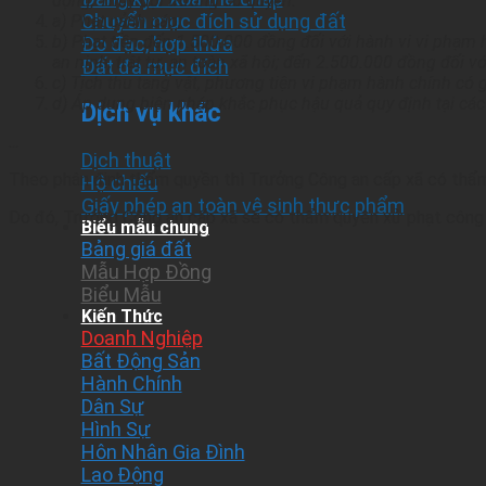
động, Thủy đội trưởng có quyền:
Chuyển mục đích sử dụng đất
a) Phạt cảnh cáo;
b) Phạt tiền đến 1.500.000 đồng đối với hành vi vi phạm 
Đo đạc, hợp thửa
an ninh, trật tự, an toàn xã hội; đến 2.500.000 đồng đối 
Đất đa mục đích
c) Tịch thu tang vật, phương tiện vi phạm hành chính có 
d) Áp dụng biện pháp khắc phục hậu quả quy định tại các
Dịch vụ khác
…
Dịch thuật
Theo phân định thẩm quyền thì Trưởng Công an cấp xã có thẩm qu
Hộ chiếu
Giấy phép an toàn vệ sinh thực phẩm
Do đó, Trưởng Công an cấp xã sẽ có thẩm quyền xử phạt công 
Biểu mẫu chung
Bảng giá đất
Mẫu Hợp Đồng
Biểu Mẫu
Kiến Thức
Doanh Nghiệp
Bất Động Sản
Hành Chính
Dân Sự
Hình Sự
Hôn Nhân Gia Đình
Lao Động