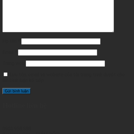
Họ tên
*
Email
*
Trang web
Lưu tên, email và website của tôi trong trình duyệt cho
lần bình luận kế tiếp.
Hotline liên hệ
0903.958.588