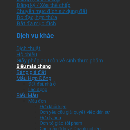
Đăng ký / Xóa thế chấp
Chuyển mục đích sử dụng đất
Đo đạc, hợp thửa
Đất đa mục đích
Dịch vụ khác
Dịch thuật
Hộ chiếu
Giấy phép an toàn vệ sinh thực phẩm
Biểu mẫu chung
Bảng giá đất
Mẫu Hợp Đồng
Đất đai, nhà ở
Lao động
Biểu Mẫu
Mẫu đơn
Đơn khởi kiện
Đơn yêu cầu giải quyết việc dân sự
Đơn ly hôn
Đơn tố giác tội phạm
Các mẫu đơn về Doanh nghiệp