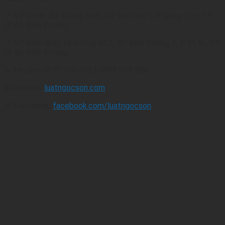
📍 VP Chính: 63 Thống Nhất, KP Nội Hóa 1, P. Đông Hòa, TP.
Dĩ An, Bình Dương
📍 VP Giao dịch: 18 đường số 2, KP Bình Đường 2, P. Dĩ An, TP.
Dĩ An, Bình Dương
📞 Hotline: 0972 290 595 | 0903 958 588
🌐 Website:
luatngocson.com
📘 Facebook:
facebook.com/luatngocson