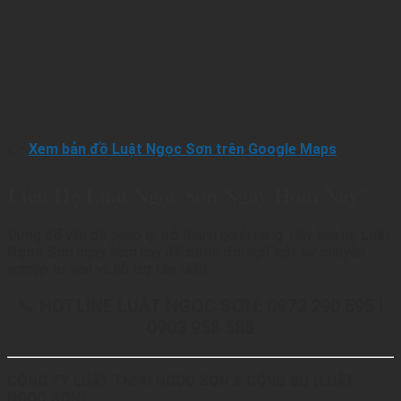
👉
Xem bản đồ Luật Ngọc Sơn trên Google Maps
Liên Hệ Luật Ngọc Sơn Ngay Hôm Nay!
Đừng để vấn đề pháp lý trở thành gánh nặng. Hãy liên hệ
Luật
Ngọc Sơn
ngay hôm nay để được đội ngũ luật sư chuyên
nghiệp tư vấn và hỗ trợ tận tình!
📞 HOTLINE LUẬT NGỌC SƠN: 0972 290 595 |
0903 958 588
CÔNG TY LUẬT TNHH NGỌC SƠN & CỘNG SỰ (LUẬT
NGỌC SƠN)