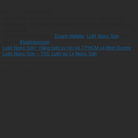
5/5 - (1 bình chọn)
Lưu ý pháp lý:
Nội dung này mang tính tham khảo chung,
không thay thế ý kiến tư vấn pháp lý cho một hồ sơ hoặc vụ
việc cụ thể.
This entry was Đăng tại
Doanh Nghiệp
,
Luật Ngọc Sơn
and
tagged
#luatngocson
.
Luật Ngọc Sơn– Hãng luật uy tín tại TP.HCM và Bình Dương
Luật Ngọc Sơn – ThS. Luật sư Lý Ngọc Sơn
Bài Viết Liên Quan