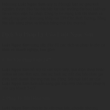
Hiện nay,
Luật Ngọc Sơn
quy tụ đội ngũ luật sư giàu kinh
lý
nghiệm, được đào tạo bài bản tại các trường đại học Luật uy
tín và Học viện Tư pháp. Công ty có mạng lưới chi nhánh và
văn phòng giao dịch rộng khắp tại TP.HCM, Bình Dương, Đồng
Nai, sẵn sàng phục vụ khách hàng mọi lúc, mọi nơi.
Dịch Vụ Pháp Lý Của Luật Ngọc Sơn
Luật Ngọc Sơn
cung cấp đầy đủ các dịch vụ pháp lý cho cá
nhân và doanh nghiệp, bao gồm:
1. Tư Vấn Pháp Luật 24/7
Luật Ngọc Sơn
hỗ trợ tư vấn trực tiếp, qua điện thoại hoặc
online về các lĩnh vực: dân sự, hình sự, đất đai, hôn nhân gia
đình, kinh doanh thương mại, lao động. Đội ngũ luật sư của
Luật Ngọc Sơn
luôn sẵn sàng giải đáp mọi thắc mắc pháp lý
của quý khách 24/7.
2. Pháp Lý Bất Động Sản
Luật Ngọc Sơn
chuyên tư vấn mua bán, chuyển nhượng