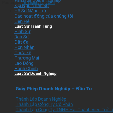
Văn Hóa Doanh Nghiệp
Posted on
16 Tháng 12, 2025
Đội Ngũ Nhân Sự
Hồ Sơ Năng Lực
Các hoạt động của chúng tôi
Liên Hệ
Luật Sư Tranh Tụng
Hình Sự
Dân Sự
Đất đai
Hôn Nhân
Thừa kế
Thương Mại
Lao Động
Hành Chính
Luật Sư Doanh Nghiệp
Giấy Phép Doanh Nghiệp – Đầu Tư
Thành Lập Doanh Nghiệp
Thành Lập Công Ty Cổ Phần
Thành Lập Công Ty TNHH Hai Thành Viên Trở L