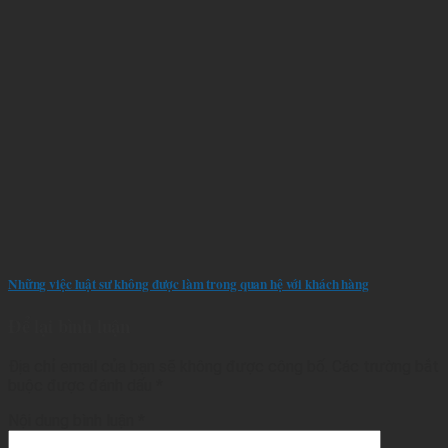
Những việc luật sư không được làm trong quan hệ với khách hàng
Để lại bình luận
Địa chỉ email của bạn sẽ không được công bố.
Các trường bắt
buộc được đánh dấu
*
Nội dung bình luận
*