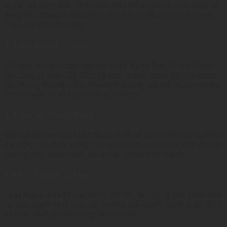
quyền sử dụng đất, tách thửa, hợp thửa, chuyển mục đích sử
dụng đất, đăng ký biến động đất đai và giải quyết các tranh
chấp đất đai phức tạp.
3. Luật Doanh Nghiệp
Với dịch vụ luật doanh nghiệp,
Luật Ngọc Sơn
hỗ trợ thành
lập công ty, thay đổi đăng ký kinh doanh, thành lập chi nhánh,
văn phòng đại diện, địa điểm kinh doanh, giải thể doanh nghiệp,
tư vấn quản trị và soạn thảo hợp đồng.
4. Luật Sư Tranh Tụng
Đội ngũ luật sư của
Luật Ngọc Sơn
có nhiều năm kinh nghiệm
đại diện, bào chữa trong các vụ án hình sự, dân sự, kinh doanh
thương mại, hành chính, lao động tại các cấp tòa án.
5. Hôn Nhân Gia Đình
Luật Ngọc Sơn
tư vấn và hỗ trợ các thủ tục ly hôn, phân chia
tài sản, quyền nuôi con, cấp dưỡng, giải quyết tranh chấp thừa
kế một cách nhanh chóng và hiệu quả.