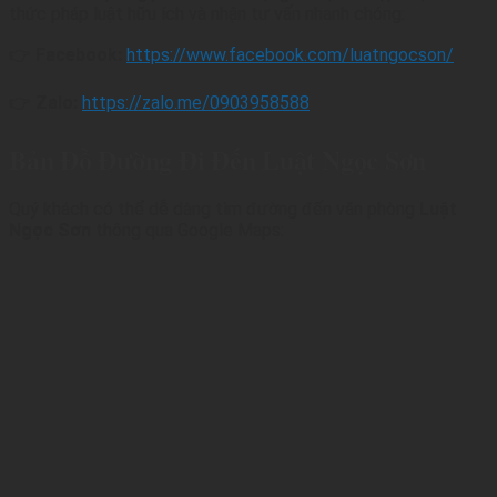
thức pháp luật hữu ích và nhận tư vấn nhanh chóng:
👉
Facebook:
https://www.facebook.com/luatngocson/
👉
Zalo:
https://zalo.me/0903958588
Bản Đồ Đường Đi Đến Luật Ngọc Sơn
Quý khách có thể dễ dàng tìm đường đến văn phòng
Luật
Ngọc Sơn
thông qua Google Maps: