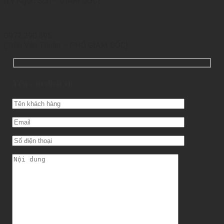
(Lý Ngọc Sơn – GIÁM ĐỐC)
0972.290.595
(Trần Văn Thuận – PHÓ GIÁM ĐỐC)
Yêu cầu dịch vụ