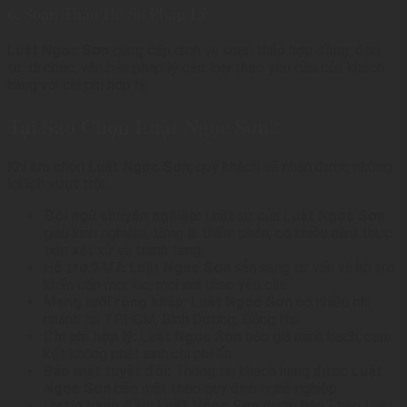
6. Soạn Thảo Hồ Sơ Pháp Lý
Luật Ngọc Sơn
cung cấp dịch vụ soạn thảo hợp đồng, đơn
từ, di chúc, văn bản pháp lý các loại theo yêu cầu của khách
hàng với chi phí hợp lý.
Tại Sao Chọn Luật Ngọc Sơn?
Khi lựa chọn
Luật Ngọc Sơn
, quý khách sẽ nhận được những
lợi ích vượt trội:
Đội ngũ chuyên nghiệp:
Luật sư của
Luật Ngọc Sơn
giàu kinh nghiệm, từng là thẩm phán, có nhiều năm thực
tiễn xét xử và tranh tụng
Hỗ trợ 24/7:
Luật Ngọc Sơn
sẵn sàng tư vấn và hỗ trợ
khẩn cấp mọi lúc, mọi nơi theo yêu cầu
Mạng lưới rộng khắp:
Luật Ngọc Sơn
có nhiều chi
nhánh tại TP.HCM, Bình Dương, Đồng Nai
Chi phí hợp lý:
Luật Ngọc Sơn
báo giá minh bạch, cam
kết không phát sinh chi phí ẩn
Bảo mật tuyệt đối:
Thông tin khách hàng được
Luật
Ngọc Sơn
bảo mật theo quy định nghề nghiệp
Uy tín hàng đầu:
Luật Ngọc Sơn
được báo Pháp Luật