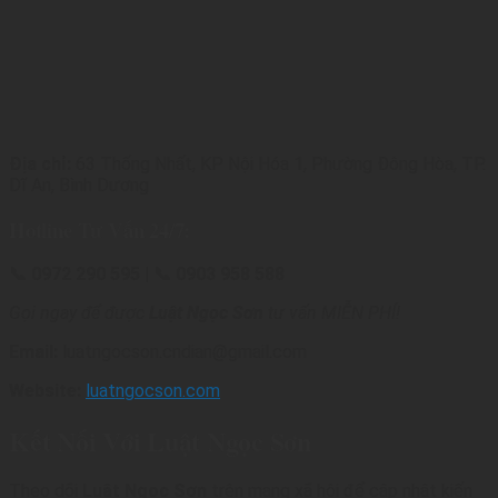
Địa chỉ:
63 Thống Nhất, KP Nội Hóa 1, Phường Đông Hòa, TP.
Dĩ An, Bình Dương
Hotline Tư Vấn 24/7:
📞 0972 290 595 | 📞 0903 958 588
Gọi ngay để được
Luật Ngọc Sơn
tư vấn MIỄN PHÍ!
Email:
luatngocson.cndian@gmail.com
Website:
luatngocson.com
Kết Nối Với Luật Ngọc Sơn
Theo dõi
Luật Ngọc Sơn
trên mạng xã hội để cập nhật kiến