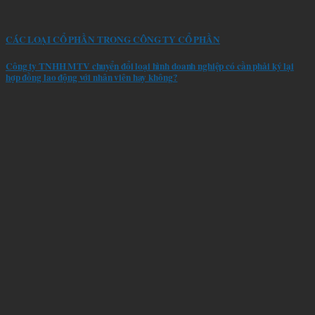
CÁC LOẠI CỔ PHẦN TRONG CÔNG TY CỔ PHẦN
Công ty TNHH MTV chuyển đổi loại hình doanh nghiệp có cần phải ký lại
hợp đồng lao động với nhân viên hay không?