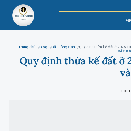
Skip
to
content
GI
Trang chủ
Blog
Bất Động Sản
Quy định thừa kế đất ở 2025: H
BẤT Đ
Quy định thừa kế đất ở 
và
POST