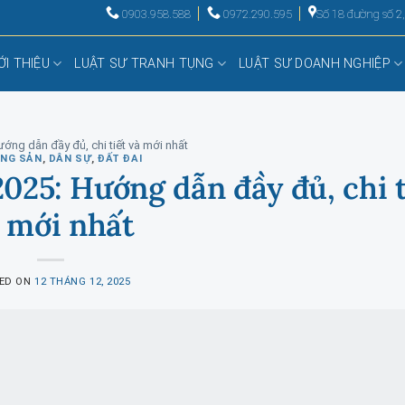
0903.958.588
0972.290.595
Số 18 đường số 2
ỚI THIỆU
LUẬT SƯ TRANH TỤNG
LUẬT SƯ DOANH NGHIỆP
ướng dẫn đầy đủ, chi tiết và mới nhất
ỘNG SẢN
,
DÂN SỰ
,
ĐẤT ĐAI
2025: Hướng dẫn đầy đủ, chi t
 mới nhất
ED ON
12 THÁNG 12, 2025