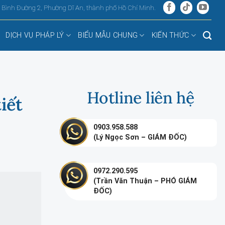
, Bình Đường 2, Phường Dĩ An, thành phố Hồ Chí Minh.
DỊCH VỤ PHÁP LÝ
BIỂU MẪU CHUNG
KIẾN THỨC
Hotline liên hệ
iết
0903.958.588
(Lý Ngọc Sơn – GIÁM ĐỐC)
0972.290.595
(Trần Văn Thuận – PHÓ GIÁM
ĐỐC)