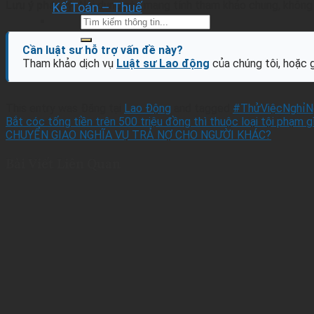
Lưu ý pháp lý:
Nội dung này mang tính tham khảo chung, không t
Kế Toán – Thuế
Tìm
kiếm
thông
Cần luật sư hỗ trợ vấn đề này?
tin
Tham khảo dịch vụ
Luật sư Lao động
của chúng tôi, hoặc 
pháp
lý
This entry was Đăng tại
Lao Động
and tagged
#ThửViệcNghỉN
Bắt cóc tống tiền trên 500 triệu đồng thì thuộc loại tội phạm g
CHUYỂN GIAO NGHĨA VỤ TRẢ NỢ CHO NGƯỜI KHÁC?
Bài Viết Liên Quan