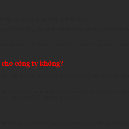
hử việc với hợp đồng lao động dưới 03 tháng
ừ 02 triệu đồng/lần trở lên thì doanh nghiệp thực hiện khấu tr
ên nhưng tổng mức thu nhập chịu thuế sau khi trừ gia cảnh chưa 
g cho công ty không?
an thử việc, mỗi bên có quyền hủy bỏ hợp đồng thử việc hoặc hợ
 bỏ hợp đồng thử việc hoặc hợp đồng lao động đã giao kết mà kh
n thử việc có phải bồi thường cho công ty.
an thử việc do hai bên thỏa thuận căn cứ vào tính chất và mức độ