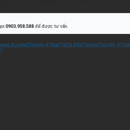
hay thế ý kiến tư vấn pháp lý cho một hồ sơ hoặc vụ việc cụ th
gọi
0903.958.588
để được tư vấn.
gang #LươngThửViệc #ThuếTNCN #BồiThườngThửViệc #ThờiG
ì?