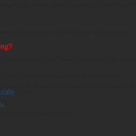
 trong thời gian thử việc, mỗi bên có quyền hủy bỏ hợp đồng th
 lao động trong thời gian thử việc do hai bên thỏa thuận nhưng 
ông?
n thu nhập chịu thuế TNCN. Theo đó, việc khấu trừ thuế TNCN đố
c hoặc thử việc với hợp đồng lao động từ 03 tháng trở lên
 tháng trở lên thì tiền thuế TNCN đối với khoản thu nhập từ tiề
o Hiểm
1/2013/TT-BTC.
suất.
A)
thuế trừ đi các khoản giảm trừ sau: