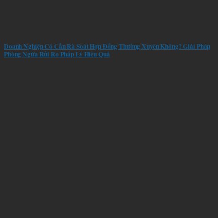
Doanh Nghiệp Có Cần Rà Soát Hợp Đồng Thường Xuyên Không? Giải Pháp
Phòng Ngừa Rủi Ro Pháp Lý Hiệu Quả