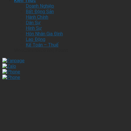
Kiến Thức
Doanh Nghiệp
Bất Động Sản
Hành Chính
Dân Sự
Hình Sự
Hôn Nhân Gia Đình
Lao Động
Kế Toán – Thuế
WooCommerce not Found