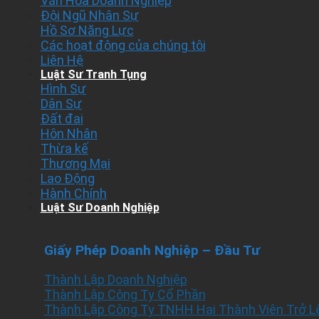
Văn Hóa Doanh Nghiệp
Đội Ngũ Nhân Sự
Hồ Sơ Năng Lực
Các hoạt động của chúng tôi
Liên Hệ
Luật Sư Tranh Tụng
Hình Sự
Dân Sự
Đất đai
Hôn Nhân
Thừa kế
Thương Mại
Lao Động
Hành Chính
Luật Sư Doanh Nghiệp
Giấy Phép Doanh Nghiệp – Đầu Tư
Thành Lập Doanh Nghiệp
Thành Lập Công Ty Cổ Phần
Thành Lập Công Ty TNHH Hai Thành Viên Trở L