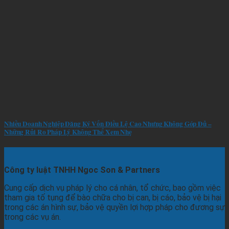
Nhiều Doanh Nghiệp Đăng Ký Vốn Điều Lệ Cao Nhưng Không Góp Đủ –
Những Rủi Ro Pháp Lý Không Thể Xem Nhẹ
Công ty luật TNHH Ngoc Son & Partners
Cung cấp dịch vụ pháp lý cho cá nhân, tổ chức, bao gồm việc
tham gia tố tụng để bào chữa cho bị can, bị cáo, bảo vệ bị hại
trong các án hình sự, bảo vệ quyền lợi hợp pháp cho đương sự
trong các vụ án.