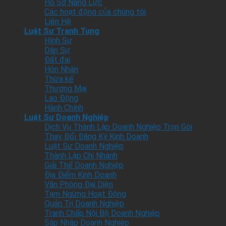
Hồ Sơ Năng Lực
Các hoạt động của chúng tôi
Liên Hệ
Luật Sư Tranh Tụng
Hình Sự
Dân Sự
Đất đai
Hôn Nhân
Thừa kế
Thương Mại
Lao Động
Hành Chính
Luật Sư Doanh Nghiệp
Dịch Vụ Thành Lập Doanh Nghiệp Trọn Gói
Thay Đổi Đăng Ký Kinh Doanh
Luật Sư Doanh Nghiệp
Thành Lập Chi Nhánh
Giải Thể Doanh Nghiệp
Địa Điểm Kinh Doanh
Văn Phòng Đại Diện
Tạm Ngừng Hoạt Động
Quản Trị Doanh Nghiệp
Tranh Chấp Nội Bộ Doanh Nghiệp
Sáp Nhập Doanh Nghiệp