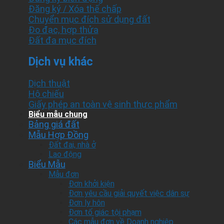
Đăng ký / Xóa thế chấp
Chuyển mục đích sử dụng đất
Đo đạc, hợp thửa
Đất đa mục đích
Dịch vụ khác
Dịch thuật
Hộ chiếu
Giấy phép an toàn vệ sinh thực phẩm
Biểu mẫu chung
Bảng giá đất
Mẫu Hợp Đồng
Đất đai, nhà ở
Lao động
Biểu Mẫu
Mẫu đơn
Đơn khởi kiện
Đơn yêu cầu giải quyết việc dân sự
Đơn ly hôn
Đơn tố giác tội phạm
Các mẫu đơn về Doanh nghiệp