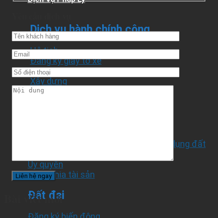
Yêu cầu dịch vụ
Dịch vụ hành chính công
Hộ tịch
Đăng ký giấy tờ xe
Đăng ký hộ kinh doanh
Xây dựng
Đăng ký thường trú, tạm trú
Công chứng
Hợp đồng mua bán căn hộ
Hợp đồng chuyển nhượng quyền sử dụng đất
Thế chấp
Ủy quyền
Phân chia tài sản
Đất đai
Bài viết mới
Đăng ký biến động