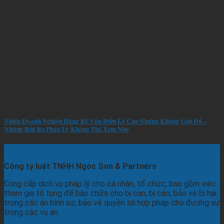
Nhiều Doanh Nghiệp Đăng Ký Vốn Điều Lệ Cao Nhưng Không Góp Đủ –
Những Rủi Ro Pháp Lý Không Thể Xem Nhẹ
Công ty luật TNHH Ngoc Son & Partners
Cung cấp dịch vụ pháp lý cho cá nhân, tổ chức, bao gồm việc
tham gia tố tụng để bào chữa cho bị can, bị cáo, bảo vệ bị hại
trong các án hình sự, bảo vệ quyền lợi hợp pháp cho đương sự
trong các vụ án.