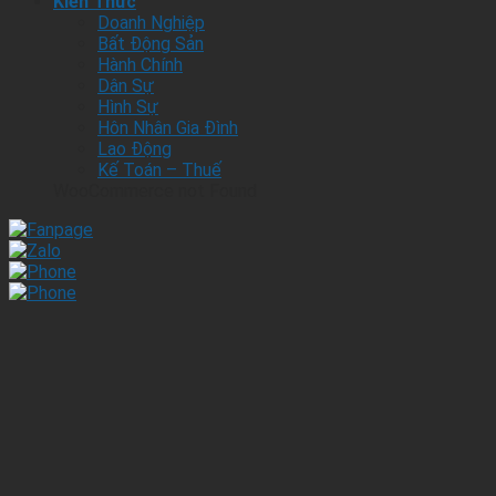
Kiến Thức
Doanh Nghiệp
Bất Động Sản
Hành Chính
Dân Sự
Hình Sự
Hôn Nhân Gia Đình
Lao Động
Kế Toán – Thuế
WooCommerce not Found