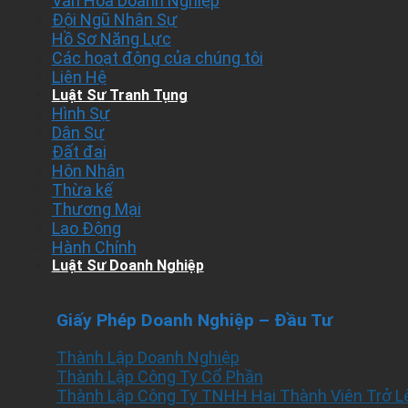
Văn Hóa Doanh Nghiệp
Đội Ngũ Nhân Sự
Hồ Sơ Năng Lực
Các hoạt động của chúng tôi
Liên Hệ
Luật Sư Tranh Tụng
Hình Sự
Dân Sự
Đất đai
Hôn Nhân
Thừa kế
Thương Mại
Lao Động
Hành Chính
Luật Sư Doanh Nghiệp
Giấy Phép Doanh Nghiệp – Đầu Tư
Thành Lập Doanh Nghiệp
Thành Lập Công Ty Cổ Phần
Thành Lập Công Ty TNHH Hai Thành Viên Trở L