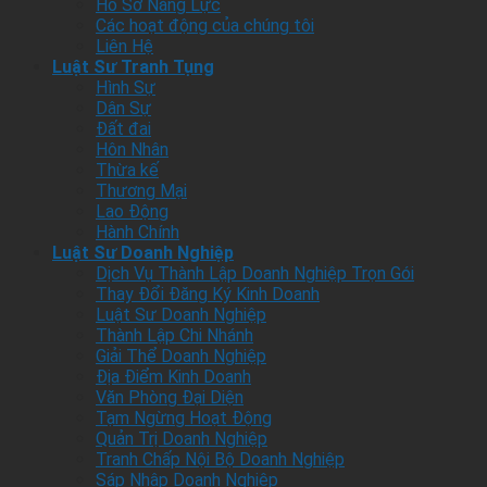
Hồ Sơ Năng Lực
Các hoạt động của chúng tôi
Liên Hệ
Luật Sư Tranh Tụng
Hình Sự
Dân Sự
Đất đai
Hôn Nhân
Thừa kế
Thương Mại
Lao Động
Hành Chính
Luật Sư Doanh Nghiệp
Dịch Vụ Thành Lập Doanh Nghiệp Trọn Gói
Thay Đổi Đăng Ký Kinh Doanh
Luật Sư Doanh Nghiệp
Thành Lập Chi Nhánh
Giải Thể Doanh Nghiệp
Địa Điểm Kinh Doanh
Văn Phòng Đại Diện
Tạm Ngừng Hoạt Động
Quản Trị Doanh Nghiệp
Tranh Chấp Nội Bộ Doanh Nghiệp
Sáp Nhập Doanh Nghiệp