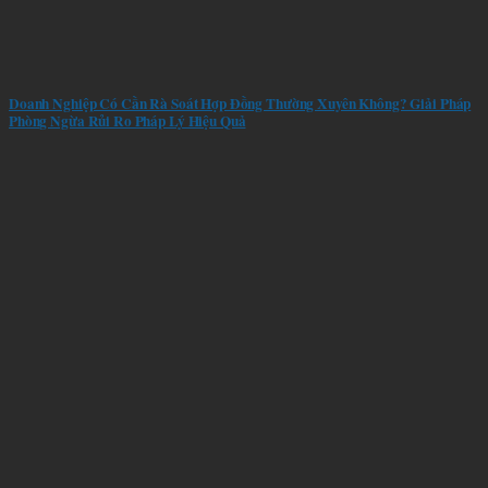
Doanh Nghiệp Có Cần Rà Soát Hợp Đồng Thường Xuyên Không? Giải Pháp
Phòng Ngừa Rủi Ro Pháp Lý Hiệu Quả