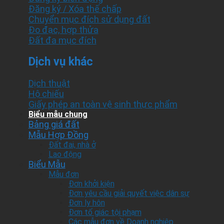
Đăng ký / Xóa thế chấp
Chuyển mục đích sử dụng đất
Đo đạc, hợp thửa
Đất đa mục đích
Dịch vụ khác
Dịch thuật
Hộ chiếu
Giấy phép an toàn vệ sinh thực phẩm
Biểu mẫu chung
Bảng giá đất
Mẫu Hợp Đồng
Đất đai, nhà ở
Lao động
Biểu Mẫu
Mẫu đơn
Đơn khởi kiện
Đơn yêu cầu giải quyết việc dân sự
Đơn ly hôn
Đơn tố giác tội phạm
Các mẫu đơn về Doanh nghiệp