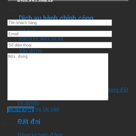
Yêu cầu dịch vụ
Dịch vụ hành chính công
Hộ tịch
Đăng ký giấy tờ xe
Đăng ký hộ kinh doanh
Xây dựng
Đăng ký thường trú, tạm trú
Công chứng
Hợp đồng mua bán căn hộ
Hợp đồng chuyển nhượng quyền sử dụng đất
Thế chấp
Ủy quyền
Phân chia tài sản
Đất đai
Bài viết mới
Đăng ký biến động