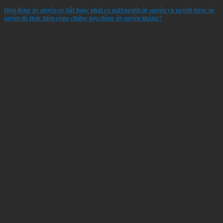
Hợp đồng ủy quyền có bắt buộc phải có mặt người ủy quyền và người được ủy
quyền để thực hiện công chứng hợp đồng ủy quyền không?