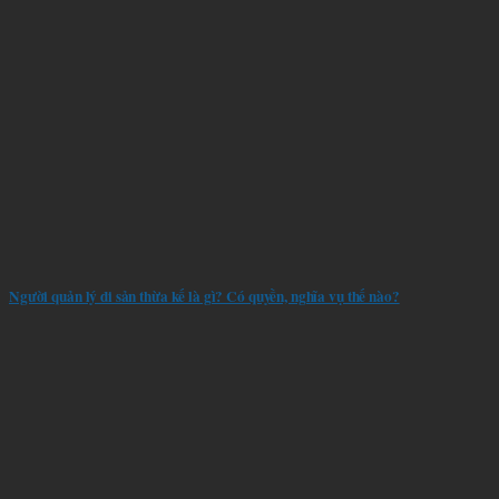
Người quản lý di sản thừa kế là gì? Có quyền, nghĩa vụ thế nào?