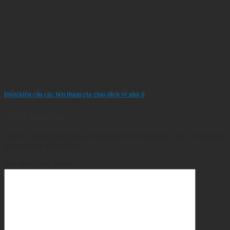
Điều kiện của các bên tham gia giao dịch về nhà ở
Để lại bình luận
Địa chỉ email của bạn sẽ không được công bố.
Các trường bắt
buộc được đánh dấu
*
Nội dung bình luận
*