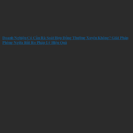
Doanh Nghiệp Có Cần Rà Soát Hợp Đồng Thường Xuyên Không? Giải Pháp
Phòng Ngừa Rủi Ro Pháp Lý Hiệu Quả