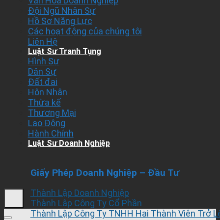
Văn Hóa Doanh Nghiệp
Đội Ngũ Nhân Sự
Hồ Sơ Năng Lực
Các hoạt động của chúng tôi
Liên Hệ
Luật Sư Tranh Tụng
Hình Sự
Dân Sự
Đất đai
Hôn Nhân
Thừa kế
Thương Mại
Lao Động
Hành Chính
Luật Sư Doanh Nghiệp
Giấy Phép Doanh Nghiệp – Đầu Tư
Thành Lập Doanh Nghiệp
Thành Lập Công Ty Cổ Phần
Thành Lập Công Ty TNHH Hai Thành Viên Trở L