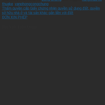
thuake
,
vanphongcongchung
.
Thẩm quyền cấp Giấy chứng nhận quyền sử dụng đất, quyền
sở hữu nhà ở và tài sản khác gắn liền với đất
ĐƠN XIN PHÉP
Bài Viết Liên Quan