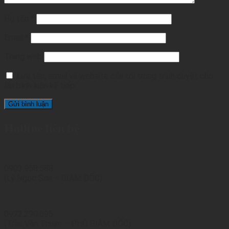
Họ tên
*
Email
*
Trang web
Lưu tên, email và website của tôi trong trình duyệt cho
lần bình luận kế tiếp.
Hotline liên hệ
0903.958.588
(Lý Ngọc Sơn – GIÁM ĐỐC)
0972.290.595
(Trần Văn Thuận – PHÓ GIÁM ĐỐC)