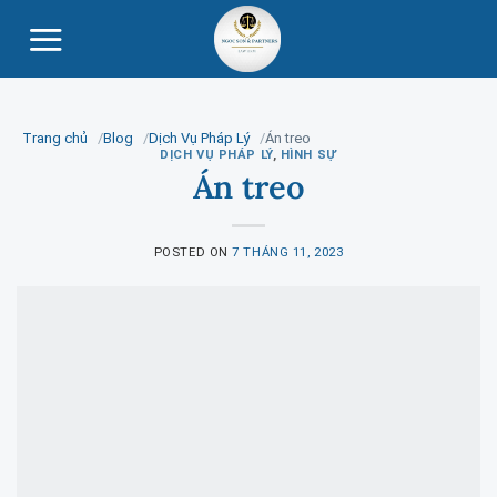
Skip
to
content
Trang chủ
Blog
Dịch Vụ Pháp Lý
Án treo
DỊCH VỤ PHÁP LÝ
,
HÌNH SỰ
Án treo
POSTED ON
7 THÁNG 11, 2023