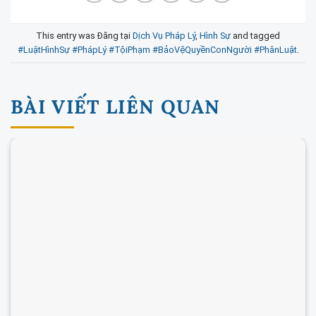
This entry was Đăng tại
Dịch Vụ Pháp Lý
,
Hình Sự
and tagged
#LuậtHìnhSự #PhápLý #TộiPhạm #BảoVệQuyềnConNgười #PhânLuật
.
BÀI VIẾT LIÊN QUAN