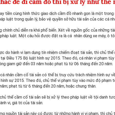
hác để đi cầm đồ thì bị xử lý như thế 
ay tiền cùng hình thức giao dịch cầm đồ nhanh gọn là một trong
p luật trong quản lý, bảo vệ quyền sở hữu tài sản của các cá nh
g chính chủ diễn ra khá phổ biến. Xét về nguồn gốc của những tài
 pháp luật. Một câu hỏi được đặt ra là cá nhân dùng xe máy, ô tô
c do hành vi lạm dụng tín nhiệm chiếm đoạt tài sản, thì chủ thể
h tại Điều 175 Bộ luật hình sự 2015. Theo đó, cá nhân vi phạm tù
o không giam giữ đến 03 năm hoặc phạt tù từ 06 tháng đến 20 năm.
á nhân cầm cố tài sản có thể bị truy cứu trách nhiệm hình sự về
t hình sự 2015. Theo đó, chủ thể vi phạm tùy vào mức độ phạm tộ
3 năm; phạt tù từ 6 tháng đến 20 năm, hoặc chung thân.
 chủ thể cầm cố tài sản sẽ bị xử lý theo pháp luật về tội danh tư
 vi, giá trị của tài sản.
ng nguồn tài sản này có được từ những hành vi vi phạm, thì chủ t