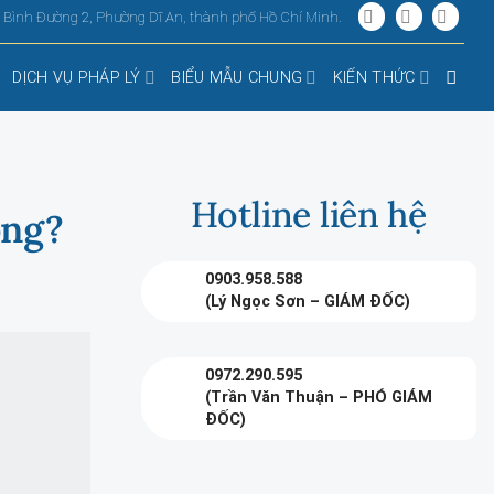
, Bình Đường 2, Phường Dĩ An, thành phố Hồ Chí Minh.
DỊCH VỤ PHÁP LÝ
BIỂU MẪU CHUNG
KIẾN THỨC
Hotline liên hệ
ông?
0903.958.588
(Lý Ngọc Sơn – GIÁM ĐỐC)
0972.290.595
(Trần Văn Thuận – PHÓ GIÁM
ĐỐC)