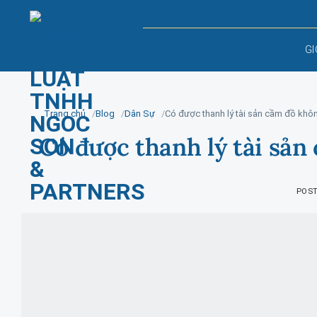
Skip
to
content
GI
Trang chủ
Blog
Dân Sự
Có được thanh lý tài sản cầm đồ khô
Có được thanh lý tài sả
POS