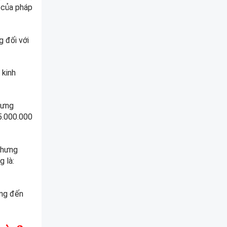
 của pháp
g đối với
 kinh
hưng
 5.000.000
nhưng
g là:
ồng đến