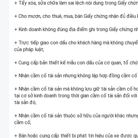
+ Tẩy xóa, sửa chữa làm sai lệch nội dung trong Giấy chứn
+ Cho mượn, cho thuê, mua, bán Giấy chứng nhận đủ điều ki
+ Kinh doanh không đúng địa điểm ghi trong Giấy chứng nhậ
+ Trực tiếp giao con dấu cho khách hàng mà không chuyể
của pháp luật;
+ Cung cấp bản thiết kế mẫu con dấu của cơ quan, tổ ch
+ Nhận cầm cố tài sản nhưng không lập hợp đồng cầm cố t
+ Nhận cầm cố tài sản mà không lưu giữ tài sản cầm cố h
tại cơ sở kinh doanh trong thời gian cầm cố tài sản đối vớ
tài sản đó;
+ Nhận cầm cố tài sản thuộc sở hữu của người khác nhưng
cầm cố;
+ Bán hoặc cung cấp thiết bị phát tín hiệu của xe được q