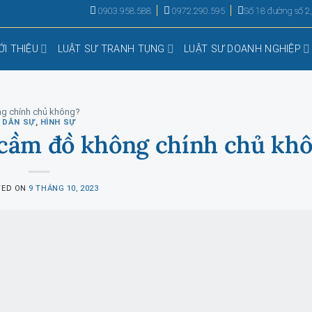
0903.958.588
0972.290.595
Số 18 đường số 2
ỚI THIỆU
LUẬT SƯ TRANH TỤNG
LUẬT SƯ DOANH NGHIỆP
ng chính chủ không?
DÂN SỰ
,
HÌNH SỰ
n cầm đồ không chính chủ kh
TED ON
9 THÁNG 10, 2023