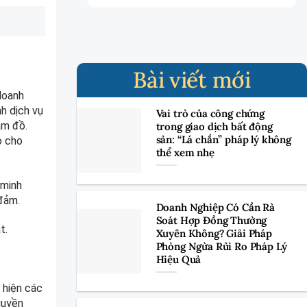
Bài viết mới
 doanh
h dịch vụ
Vai trò của công chứng
ầm đồ.
trong giao dịch bất động
sản: “Lá chắn” pháp lý không
o cho
thể xem nhẹ
 minh
đảm.
Doanh Nghiệp Có Cần Rà
Soát Hợp Đồng Thường
t.
Xuyên Không? Giải Pháp
Phòng Ngừa Rủi Ro Pháp Lý
Hiệu Quả
 hiện các
quyền