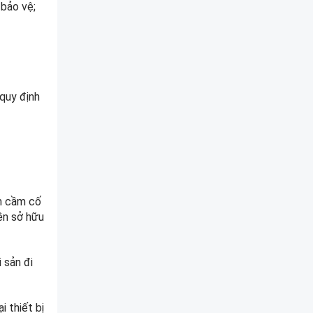
 bảo vệ;
quy định
ản cầm cố
yền sở hữu
 sản đi
 thiết bị