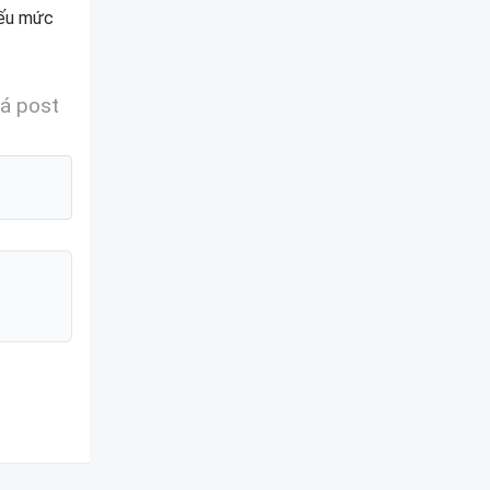
nếu mức
á post