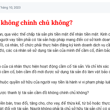
Tháng 10, 2023
ồ không chính chủ không?
n, qua việc thế chấp tài sản phi tiền mặt để nhận tiền mặt. Kinh
người vay tiền phải có tài sản hợp pháp mang đến cơ sở kinh doan
ồ, cá nhân, tổ chức phải thực hiện đăng ký kinh doanh dịch vụ c
i đó, các cá nhân sẽ sử dụng tài sản của mình để cầm cố, đảm bả
ản của cá nhân thực hiện hoạt động cầm cố tài sản. Và chỉ khi xác
đi cầm cố, bên cầm đồ mới được sử dụng tài sản đó làm vật bảo 
thuộc quyền sở hữu của người vay tiền là hành vi vi phạm pháp luâ
ược thanh lý tài sản cầm đồ không chính chủ không?
ền bán, trao đổi, tặng cho, cho vay, để thừa kế, từ bỏ hoặc thực
t đối với tài sản. Người không phải là chủ sở hữu tài sản chỉ có 