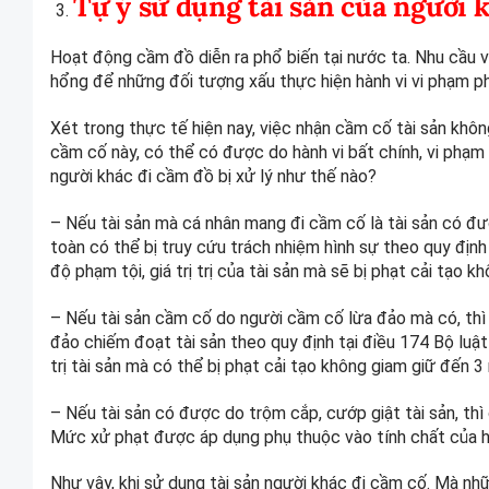
Tự ý sử dụng tài sản của người k
Hoạt động cầm đồ diễn ra phổ biến tại nước ta. Nhu cầu v
hổng để những đối tượng xấu thực hiện hành vi vi phạm phá
Xét trong thực tế hiện nay, việc nhận cầm cố tài sản khôn
cầm cố này, có thể có được do hành vi bất chính, vi phạm
người khác đi cầm đồ bị xử lý như thế nào?
– Nếu tài sản mà cá nhân mang đi cầm cố là tài sản có đượ
toàn có thể bị truy cứu trách nhiệm hình sự theo quy địn
độ phạm tội, giá trị trị của tài sản mà sẽ bị phạt cải tạ
– Nếu tài sản cầm cố do người cầm cố lừa đảo mà có, thì c
đảo chiếm đoạt tài sản theo quy định tại điều 174 Bộ luậ
trị tài sản mà có thể bị phạt cải tạo không giam giữ đến 
– Nếu tài sản có được do trộm cắp, cướp giật tài sản, thì
Mức xử phạt được áp dụng phụ thuộc vào tính chất của hành
Như vậy, khi sử dụng tài sản người khác đi cầm cố. Mà nhữ