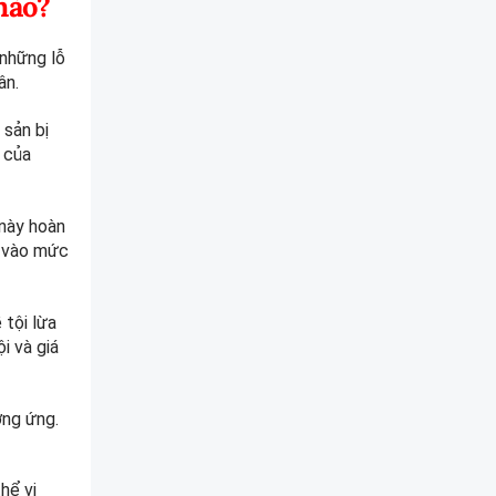
nào?
 những lỗ
ân.
 sản bị
 của
 này hoàn
y vào mức
 tội lừa
i và giá
ơng ứng.
hể vi