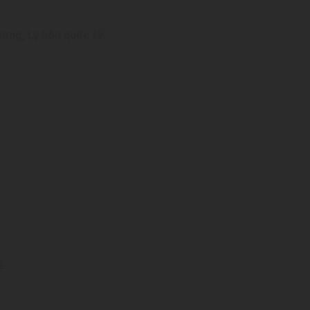
ương, Ly hôn quốc tế.
ể.