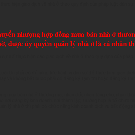
 thực hiện giao dịch về nhà ở theo quy định của pháp luật dân sự
huyển nhượng hợp đồng mua bán nhà ở thương
ờ, được ủy quyền quản lý nhà ở là cá nhân thì
ân sự để thực hiện các giao dịch về nhà ở theo quy định của pháp
oài thì phải có đủ năng lực hành vi dân sự để thực hiện giao dịc
ày và không bắt buộc phải có đăng ký tạm trú hoặc đăng ký thườn
g mua bán nhà ở thương mại, nhận đổi, nhận tặng cho, nhận thừa
o nơi đăng ký kinh doanh, nơi thành lập; trường hợp là tổ chức n
n lý nhà ở thì phải có chức năng kinh doanh dịch vụ bất động s