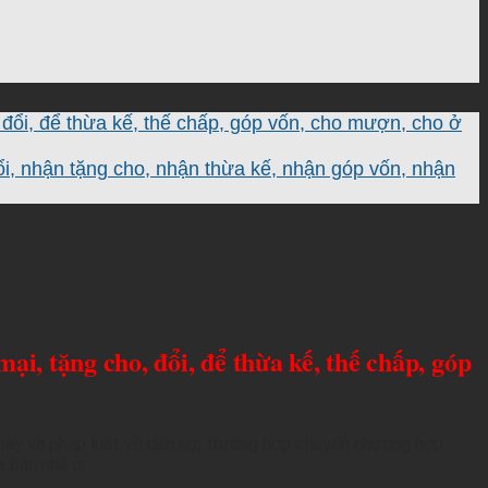
ổi, để thừa kế, thế chấp, góp vốn, cho mượn, cho ở
, nhận tặng cho, nhận thừa kế, nhận góp vốn, nhận
, tặng cho, đổi, để thừa kế, thế chấp, góp
 này và pháp luật về dân sự; trường hợp chuyển nhượng hợp
 bán nhà ở;