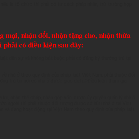
; nếu là tổ chức thì phải có tư cách pháp nhân, trừ trường hợp
 mại, nhận đổi, nhận tặng cho, nhận thừa
 phải có điều kiện sau đây:
 luật dân sự và không bắt buộc phải có đăng ký thường trú tại
h về nhà ở theo quy định của pháp luật Việt Nam, phải thuộc đối
g trú tại nơi có nhà ở được giao dịch.#Điều kiện tham gia
 kế, nhận thế chấp, nhận góp vốn, được ủy quyền quản lý nhà ở
ước ngoài thì phải thuộc đối tượng được sở hữu nhà ở tại Việt
ản và đang hoạt động tại Việt Nam theo quy định của pháp luật