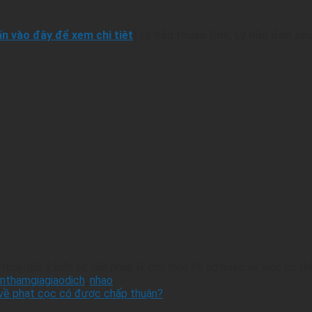
n vào đây để xem chi tiêt
) Ly hôn thuận tình, Ly hôn đơn ph
hay thế ý kiến tư vấn pháp lý cho một hồ sơ hoặc vụ việc cụ th
enthamgiagiaodich
,
nhao
.
 về phạt cọc có được chấp thuận?