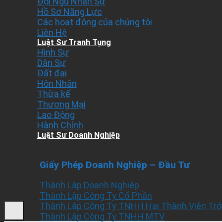
Đội Ngũ Nhân Sự
Hồ Sơ Năng Lực
Các hoạt động của chúng tôi
Liên Hệ
Luật Sư Tranh Tụng
Hình Sự
Dân Sự
Đất đai
Hôn Nhân
Thừa kế
Thương Mại
Lao Động
Hành Chính
Luật Sư Doanh Nghiệp
Giấy Phép Doanh Nghiệp – Đầu Tư
Thành Lập Doanh Nghiệp
Thành Lập Công Ty Cổ Phần
Thành Lập Công Ty TNHH Hai Thành Viên Trở
Thành Lập Công Ty TNHH MTV