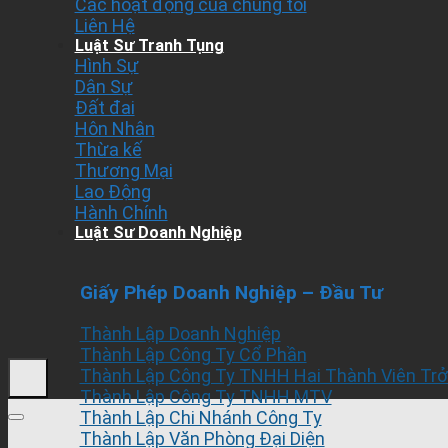
Các hoạt động của chúng tôi
Liên Hệ
Luật Sư Tranh Tụng
Hình Sự
Dân Sự
Đất đai
Hôn Nhân
Thừa kế
Thương Mại
Lao Động
Hành Chính
Luật Sư Doanh Nghiệp
Giấy Phép Doanh Nghiệp – Đầu Tư
Thành Lập Doanh Nghiệp
Thành Lập Công Ty Cổ Phần
Thành Lập Công Ty TNHH Hai Thành Viên Trở
Thành Lập Công Ty TNHH MTV
Thành Lập Chi Nhánh Công Ty
Thành Lập Văn Phòng Đại Diện