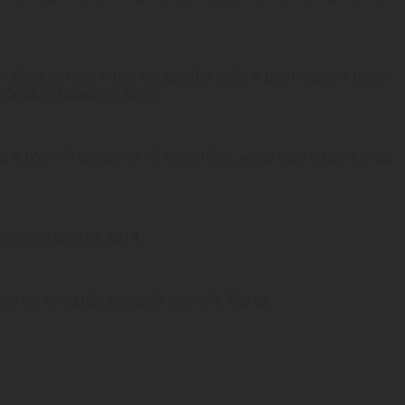
ợ, chồng có hành vi bạo lực gia đình hoặc vi phạm nghiêm trọng
 hôn nhân không đạt được.
o ly hôn nếu có căn cứ về việc chồng, vợ có hành vi bạo lực gia
nhân và gia đình 2014.
c ghi trong bản án, quyết định của Tòa án.