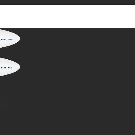
ình Đường 2, Phường Dĩ An, thành phố Hồ Chí Minh.
ào?