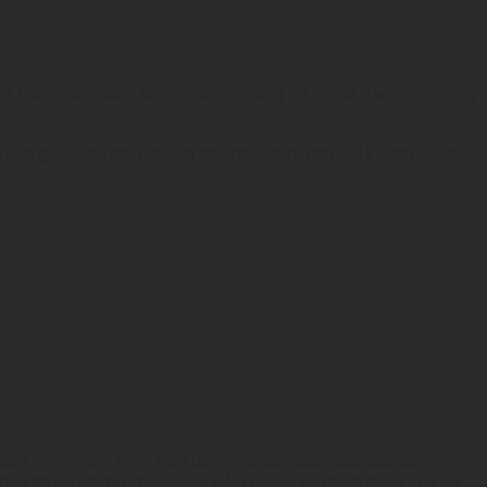
ết hôn hoặc chung sống như vợ chồng với người đang có chồng,
i; giữa cha, mẹ nuôi với con nuôi; giữa người đã từng là cha,
 sản, việc trông nom, nuôi dưỡng, chăm sóc, giáo dục con trên
 thỏa thuận nhưng không bảo đảm quyền lợi chính đáng của vợ