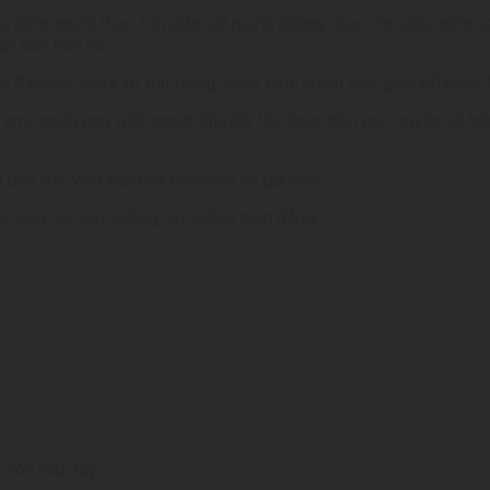
, giữa người theo tôn giáo với người không theo tôn giáo, giữa 
p luật bảo vệ.
ia đình có nghĩa vụ tôn trọng, quan tâm, chăm sóc, giúp đỡ nhau;
rẻ em, người cao tuổi, người khuyết tật thực hiện các quyền về h
 dân tộc Việt Nam về hôn nhân và gia đình.
 bộ, một vợ một chồng, vợ chồng bình đẳng.
 hôn sau đây: