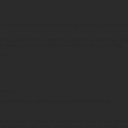
 vợ chồng với người khác hoặc chưa có vợ, chưa có chồng mà k
dòng máu về trực hệ; giữa những người có họ trong phạm vi ba đờ
cha dượng với con riêng của vợ, mẹ kế với con riêng của chồng;
tính.
như sau:
ng IV Chương IV Luật Hôn nhân và gia đình 2014 bao gồm:
i bên thật sự tự nguyện ly hôn và đã thỏa thuận về việc chia tài
công nhận thuận tình ly hôn; nếu không thỏa thuận được hoặc có