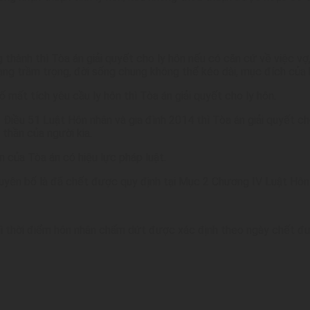
g thành thì Tòa án giải quyết cho ly hôn nếu có căn cứ về việc v
rạng trầm trọng, đời sống chung không thể kéo dài, mục đích của
mất tích yêu cầu ly hôn thì Tòa án giải quyết cho ly hôn.
 Điều 51 Luật Hôn nhân và gia đình 2014 thì Tòa án giải quyết ch
thần của người kia.
 của Tòa án có hiệu lực pháp luật.
yên bố là đã chết được quy định tại Mục 2 Chương IV Luật Hôn 
ì thời điểm hôn nhân chấm dứt được xác định theo ngày chết đượ