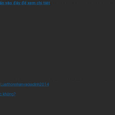
ấn vào đây để xem chi tiêt
) Ly hôn thuận tình, Ly hôn đơn p
hay thế ý kiến tư vấn pháp lý cho một hồ sơ hoặc vụ việc cụ th
,
Luathonnhanvagiadinh2014
.
ợc không?