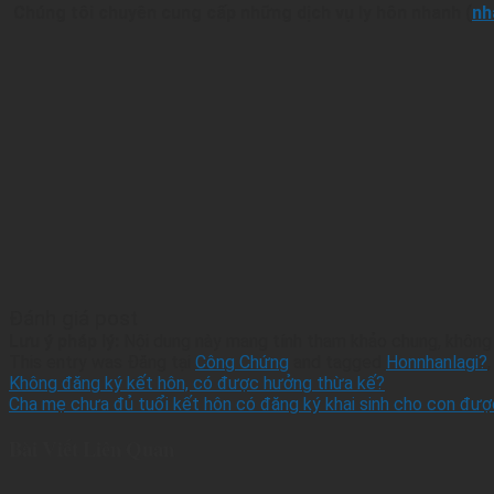
Chúng tôi chuyên cung cấp những dịch vụ ly hôn nhanh (
nh
Đánh giá post
Lưu ý pháp lý:
Nội dung này mang tính tham khảo chung, không t
This entry was Đăng tại
Công Chứng
and tagged
Honnhanlagi?
Không đăng ký kết hôn, có được hưởng thừa kế?
Cha mẹ chưa đủ tuổi kết hôn có đăng ký khai sinh cho con đư
Bài Viết Liên Quan