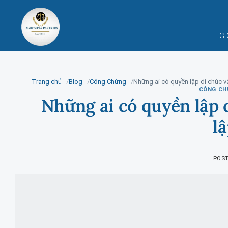
Skip
to
content
GI
Trang chủ
Blog
Công Chứng
Những ai có quyền lập di chúc v
CÔNG CH
Những ai có quyền lập 
l
POS