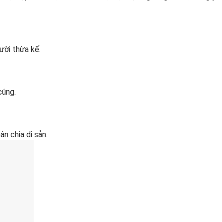
ười thừa kế.
cúng.
ân chia di sản.