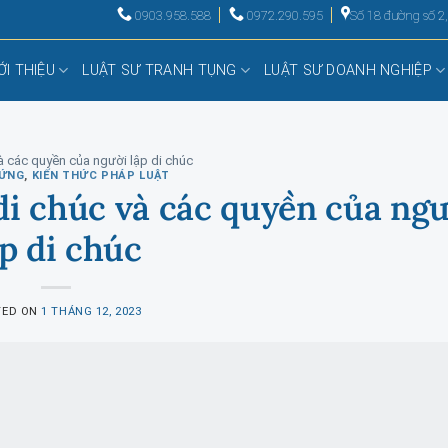
0903.958.588
0972.290.595
Số 18 đường số 2
ỚI THIỆU
LUẬT SƯ TRANH TỤNG
LUẬT SƯ DOANH NGHIỆP
à các quyền của người lập di chúc
ỨNG
,
KIẾN THỨC PHÁP LUẬT
di chúc và các quyền của ngư
ập di chúc
TED ON
1 THÁNG 12, 2023