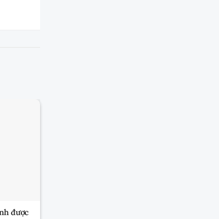
ành được
Xóa án tích xong có được coi là chưa