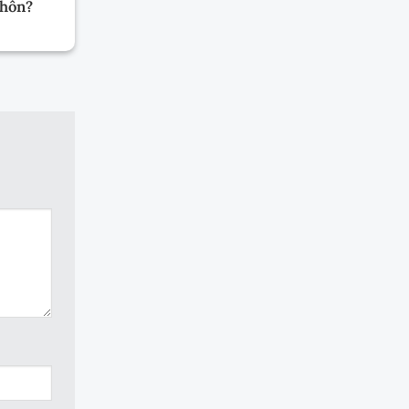
 hôn?
có tiền án không?