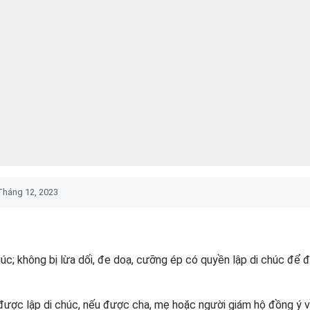
Tháng 12, 2023
húc; không bị lừa dối, đe doạ, cưỡng ép có quyền lập di chúc để 
được lập di chúc, nếu được cha, mẹ hoặc người giám hộ đồng ý v