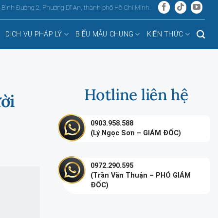
, Bình Đường 2, Phường Dĩ An, thành phố Hồ Chí Minh.
DỊCH VỤ PHÁP LÝ
BIỂU MẪU CHUNG
KIẾN THỨC
Hotline liên hệ
ời
0903.958.588
(Lý Ngọc Sơn – GIÁM ĐỐC)
0972.290.595
(Trần Văn Thuận – PHÓ GIÁM
ĐỐC)