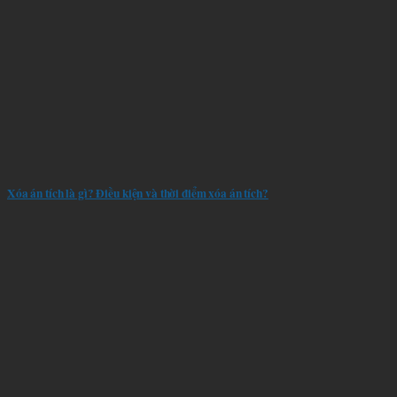
lý
Xóa án tích là gì? Điều kiện và thời điểm xóa án tích?