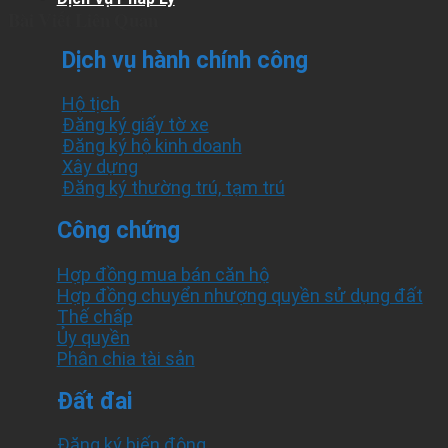
Bài Viết Liên Quan
Dịch vụ hành chính công
Hộ tịch
Đăng ký giấy tờ xe
Đăng ký hộ kinh doanh
Xây dựng
Đăng ký thường trú, tạm trú
Công chứng
Hợp đồng mua bán căn hộ
Hợp đồng chuyển nhượng quyền sử dụng đất
Thế chấp
Ủy quyền
Phân chia tài sản
Đất đai
Đăng ký biến động