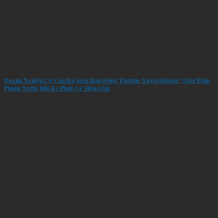
Doanh Nghiệp Có Cần Rà Soát Hợp Đồng Thường Xuyên Không? Giải Pháp
Phòng Ngừa Rủi Ro Pháp Lý Hiệu Quả