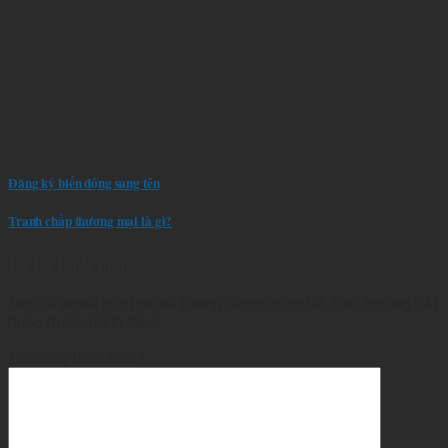
Đăng ký biến động sang tên
Tranh chấp thương mại là gì?
Để lại bình luận
Địa chỉ email của bạn sẽ không được công bố.
Các trường bắt
buộc được đánh dấu
*
Nội dung bình luận
*