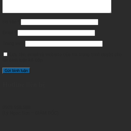
Họ tên
*
Email
*
Trang web
Lưu tên, email và website của tôi trong trình duyệt cho
lần bình luận kế tiếp.
Hotline liên hệ
0903.958.588
(Lý Ngọc Sơn – GIÁM ĐỐC)