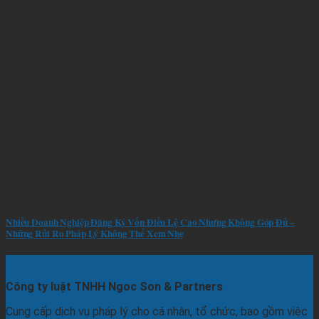
Nhiều Doanh Nghiệp Đăng Ký Vốn Điều Lệ Cao Nhưng Không Góp Đủ –
Những Rủi Ro Pháp Lý Không Thể Xem Nhẹ
Công ty luật TNHH Ngoc Son & Partners
Cung cấp dịch vụ pháp lý cho cá nhân, tổ chức, bao gồm việc