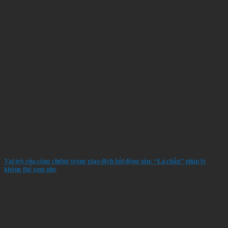
Vai trò của công chứng trong giao dịch bất động sản: “Lá chắn” pháp lý
không thể xem nhẹ