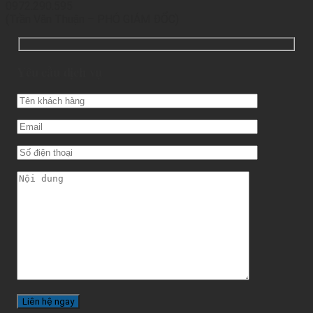
0972.290.595
(Trần Văn Thuận – PHÓ GIÁM ĐỐC)
Yêu cầu dịch vụ