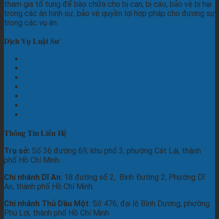
tham gia tố tụng để bào chữa cho bị can, bị cáo, bảo vệ bị hại
trong các án hình sự, bảo vệ quyền lợi hợp pháp cho đương sự
trong các vụ án.
Dịch Vụ Luật Sư
Hình Sự
Dân Sự
Đất Đai
Hôn nhân
Thừa Kế
Thương Mại
Lao Động
Thông Tin Liên Hệ
Trụ sở:
Số 36 đường 69, khu phố 3, phường Cát Lái, thành
phố Hồ Chí Minh.
Chi nhánh Dĩ An
: 18 đường số 2, Bình Đường 2, Phường Dĩ
An, thành phố Hồ Chí Minh.
Chi nhánh Thủ Dầu Một
: Số 476, đại lộ Bình Dương, phường
Phú Lợi, thành phố Hồ Chí Minh