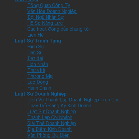
tin
Tổng Quan Công Ty
pháp
Văn Hóa Doanh Nghiệp
lý
Đội Ngũ Nhân Sự
Hồ Sơ Năng Lực
Các hoạt động của chúng tôi
Liên Hệ
Luật Sư Tranh Tụng
Hình Sự
Dân Sự
Đất đai
Hôn Nhân
Thừa kế
Thương Mại
Lao Động
Hành Chính
Luật Sư Doanh Nghiệp
Dịch Vụ Thành Lập Doanh Nghiệp Trọn Gói
Thay Đổi Đăng Ký Kinh Doanh
Luật Sư Doanh Nghiệp
Thành Lập Chi Nhánh
Giải Thể Doanh Nghiệp
Địa Điểm Kinh Doanh
Văn Phòng Đại Diện