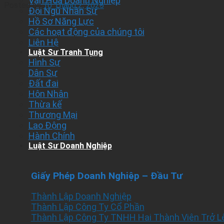
Văn Hóa Doanh Nghiệp
Posted on
10 Tháng 2, 2025
Đội Ngũ Nhân Sự
Hồ Sơ Năng Lực
Các hoạt động của chúng tôi
Liên Hệ
Luật Sư Tranh Tụng
Hình Sự
Dân Sự
Đất đai
Hôn Nhân
Thừa kế
Thương Mại
Lao Động
Hành Chính
Luật Sư Doanh Nghiệp
Giấy Phép Doanh Nghiệp – Đầu Tư
Thành Lập Doanh Nghiệp
Thành Lập Công Ty Cổ Phần
Thành Lập Công Ty TNHH Hai Thành Viên Trở L