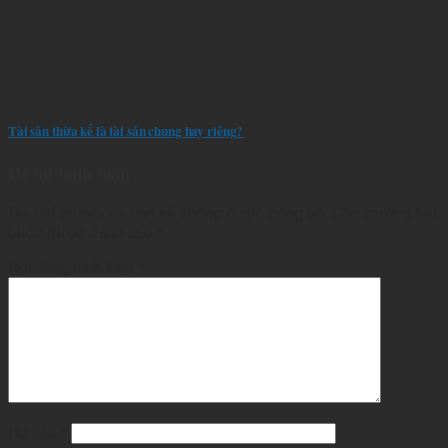
Tài sản thừa kế là tài sản chung hay riêng?
Để lại bình luận
Địa chỉ email của bạn sẽ không được công bố.
Các trường bắt
buộc được đánh dấu
*
Nội dung bình luận
*
Họ tên
*