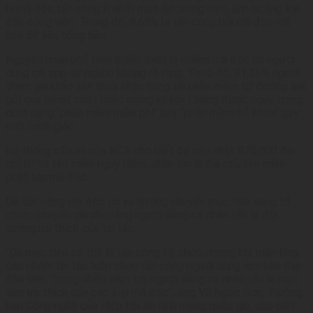
bị mã độc tấn công ít nhất một lần trong năm, ảnh hưởng lớn
đến công việc. Trong đó, 9,65% bị tấn công bởi mã độc mã
hóa dữ liệu tống tiền.
Nguyên nhân phổ biến khiến thiết bị nhiễm mã độc do người
dùng cài app từ nguồn không rõ ràng. Theo đó, 31,36% người
tham gia khảo sát thừa nhận từng tải phần mềm từ đường link
gửi qua email, chat hoặc mạng xã hội. Chúng được ngụy trang
dưới dạng “phần mềm miễn phí” hay “phần mềm bẻ khóa” gây
mất cảnh giác.
Hệ thống nTrust của NCA cho biết đã cập nhật 875.000 địa
chỉ IP và tên miền nguy hiểm, phần lớn là địa chỉ/tên miền
phát tán mã độc.
Dù tấn công mã độc có xu hướng chuyển mục tiêu sang tổ
chức, chuyên gia cho rằng người dùng cá nhân vẫn là đối
tượng ưa thích của tin tặc.
“Dù mục tiêu có thể là tấn công tổ chức nhưng khi triển khai,
các nhóm tin tặc luôn chọn tấn công người dùng làm bàn đạp
đầu tiên. Trong nhiều năm tới, người dùng cá nhân vẫn là mục
tiêu ưa thích của các loại mã độc”, ông Vũ Ngọc Sơn, Trưởng
ban Công nghệ của Hiệp hội An ninh mạng quốc gia, cho biết.