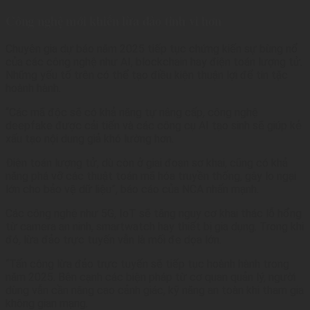
Công nghệ mới khiến lừa đảo tinh vi hơn
Chuyên gia dự báo năm 2025 tiếp tục chứng kiến sự bùng nổ
của các công nghệ như AI, blockchain hay điện toán lượng tử.
Những yếu tố trên có thể tạo điều kiện thuận lợi để tin tặc
hoành hành.
“Các mã độc sẽ có khả năng tự nâng cấp, công nghệ
deepfake được cải tiến và các công cụ AI tạo sinh sẽ giúp kẻ
xấu tạo nội dung giả khó lường hơn.
Điện toán lượng tử, dù còn ở giai đoạn sơ khai, cũng có khả
năng phá vỡ các thuật toán mã hóa truyền thống, gây lo ngại
lớn cho bảo vệ dữ liệu”, báo cáo của NCA nhấn mạnh.
Các công nghệ như 5G, IoT sẽ tăng nguy cơ khai thác lỗ hổng
từ camera an ninh, smartwatch hay thiết bị gia dụng. Trong khi
đó, lừa đảo trực tuyến vẫn là mối đe dọa lớn.
“Tấn công lừa đảo trực tuyến sẽ tiếp tục hoành hành trong
năm 2025. Bên cạnh các biện pháp từ cơ quan quản lý, người
dùng vẫn cần nâng cao cảnh giác, kỹ năng an toàn khi tham gia
không gian mạng.