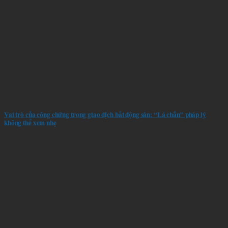
Vai trò của công chứng trong giao dịch bất động sản: “Lá chắn” pháp lý
không thể xem nhẹ