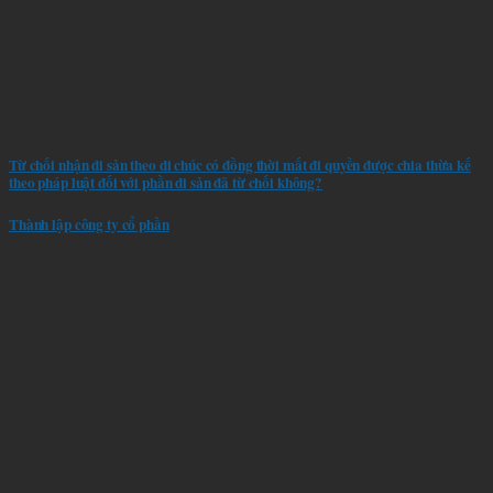
Từ chối nhận di sản theo di chúc có đồng thời mất đi quyền được chia thừa kế
theo pháp luật đối với phần di sản đã từ chối không?
Thành lập công ty cổ phần