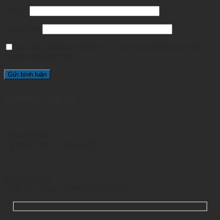
Email
*
Trang web
Lưu tên, email và website của tôi trong trình duyệt cho
lần bình luận kế tiếp.
Hotline liên hệ
0903.958.588
(Lý Ngọc Sơn – GIÁM ĐỐC)
0972.290.595
(Trần Văn Thuận – PHÓ GIÁM ĐỐC)