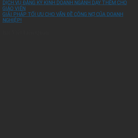
DỊCH VỤ ĐĂNG KÝ KINH DOANH NGÀNH DẠY THÊM CHO
GIÁO VIÊN
GIẢI PHÁP TỐI ƯU CHO VẤN ĐỀ CÔNG NỢ CỦA DOANH
NGHIỆP!
Bài Viết Liên Quan