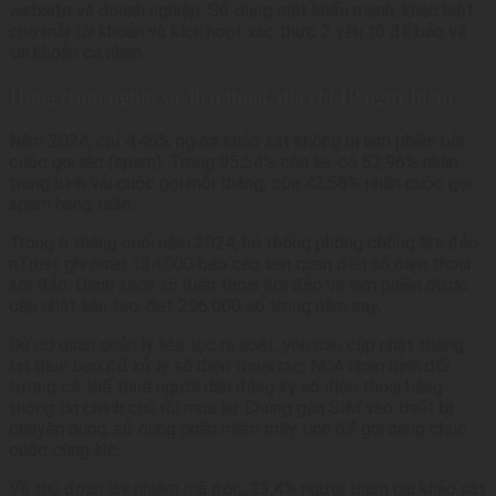
website và doanh nghiệp. Sử dụng mật khẩu mạnh, khác biệt
lý
cho mỗi tài khoản và kích hoạt xác thực 2 yếu tố để bảo vệ
tài khoản cá nhân.
Hàng trăm nghìn số điện thoại, địa chỉ IP nguy hiểm
Năm 2024, chỉ 4,46% người khảo sát không bị làm phiền bởi
cuộc gọi rác (spam). Trong 95,54% còn lại, có 52,96% nhận
trung bình vài cuộc gọi mỗi tháng, còn 42,58% nhận cuộc gọi
spam hàng tuần.
Trong 6 tháng cuối năm 2024, hệ thống phòng chống lừa đảo
nTrust ghi nhận 134.000 báo cáo liên quan đến số điện thoại
lừa đảo. Danh sách số điện thoại lừa đảo và làm phiền được
cập nhật liên tục, đạt 296.000 số trong năm nay.
Dù cơ quan quản lý liên tục rà soát, yêu cầu cập nhật thông
tin thuê bao để xử lý số điện thoại rác, NCA nhận định đối
tượng có thể thuê người dân đăng ký số điện thoại bằng
thông tin chính chủ rồi mua lại. Chúng gắn SIM vào thiết bị
chuyên dụng, sử dụng phần mềm máy tính để gọi hàng chục
cuộc cùng lúc.
Về thủ đoạn lây nhiễm mã độc, 23,4% người tham gia khảo sát