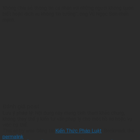
Không chia sẻ thông tin cá nhân với những người không quen
biết hoặc dịch vụ không tin tưởng”, ông Vũ Ngọc Sơn nhấn
mạnh.
Đánh giá post
Lưu ý pháp lý:
Nội dung này mang tính tham khảo chung,
không thay thế ý kiến tư vấn pháp lý cho một hồ sơ hoặc vụ
việc cụ thể.
This entry was Đăng tại
Kiến Thức Pháp Luật
. Bookmark the
permalink
.