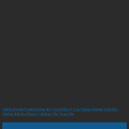
Nhiều Doanh Nghiệp Đăng Ký Vốn Điều Lệ Cao Nhưng Không Góp Đủ –
Những Rủi Ro Pháp Lý Không Thể Xem Nhẹ