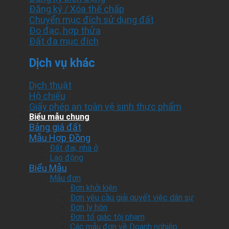
Đăng ký / Xóa thế chấp
Chuyển mục đích sử dụng đất
Đo đạc, hợp thửa
Đất đa mục đích
Dịch vụ khác
Dịch thuật
Hộ chiếu
Giấy phép an toàn vệ sinh thực phẩm
Biểu mẫu chung
Bảng giá đất
Mẫu Hợp Đồng
Đất đai, nhà ở
Lao động
Biểu Mẫu
Mẫu đơn
Đơn khởi kiện
Đơn yêu cầu giải quyết việc dân sự
Đơn ly hôn
Đơn tố giác tội phạm
Các mẫu đơn về Doanh nghiệp