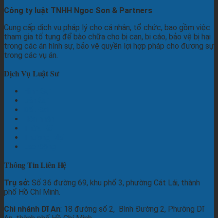
Công ty luật TNHH Ngoc Son & Partners
Cung cấp dịch vụ pháp lý cho cá nhân, tổ chức, bao gồm việc
tham gia tố tụng để bào chữa cho bị can, bị cáo, bảo vệ bị hại
trong các án hình sự, bảo vệ quyền lợi hợp pháp cho đương sự
trong các vụ án.
Dịch Vụ Luật Sư
Hình Sự
Dân Sự
Đất Đai
Hôn nhân
Thừa Kế
Thương Mại
Lao Động
Thông Tin Liên Hệ
Trụ sở:
Số 36 đường 69, khu phố 3, phường Cát Lái, thành
phố Hồ Chí Minh.
Chi nhánh Dĩ An
: 18 đường số 2, Bình Đường 2, Phường Dĩ