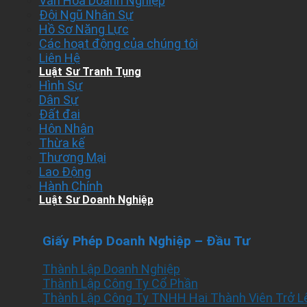
Văn Hóa Doanh Nghiệp
Đội Ngũ Nhân Sự
Hồ Sơ Năng Lực
Các hoạt động của chúng tôi
Liên Hệ
Luật Sư Tranh Tụng
Hình Sự
Dân Sự
Đất đai
Hôn Nhân
Thừa kế
Thương Mại
Lao Động
Hành Chính
Luật Sư Doanh Nghiệp
Giấy Phép Doanh Nghiệp – Đầu Tư
Thành Lập Doanh Nghiệp
Thành Lập Công Ty Cổ Phần
Thành Lập Công Ty TNHH Hai Thành Viên Trở L