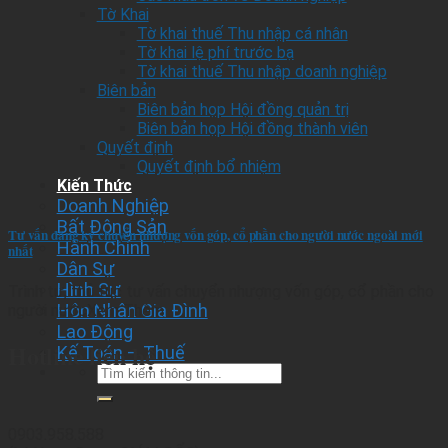
Tờ Khai
Tờ khai thuế Thu nhập cá nhân
Tờ khai lệ phí trước bạ
Tờ khai thuế Thu nhập doanh nghiệp
Biên bản
Biên bản họp Hội đồng quản trị
Biên bản họp Hội đồng thành viên
Quyết định
Quyết định bổ nhiệm
Kiến Thức
Doanh Nghiệp
Bất Động Sản
Tư vấn đăng ký chuyển nhượng vốn góp, cổ phần cho người nước ngoài mới
Hành Chính
nhất
Dân Sự
Hình Sự
Trình tự, thủ tục tư vấn chuyển nhượng vốn góp, cổ phần cho
Hôn Nhân Gia Đình
người nướcXem Thêm
Lao Động
Hotline liên hệ
Kế Toán – Thuế
Tìm
kiếm
thông
tin
0903.958.588
pháp