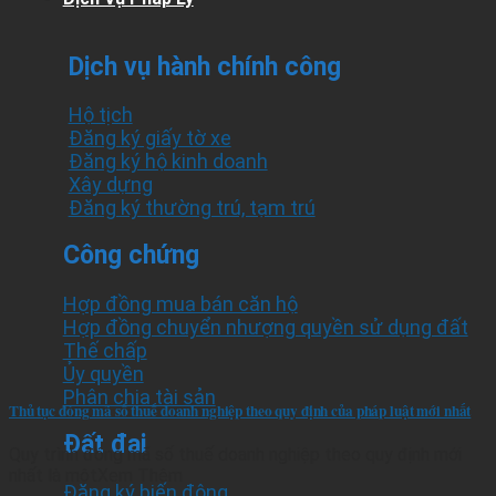
Dịch vụ hành chính công
Hộ tịch
Đăng ký giấy tờ xe
Đăng ký hộ kinh doanh
Xây dựng
Đăng ký thường trú, tạm trú
Công chứng
Hợp đồng mua bán căn hộ
Hợp đồng chuyển nhượng quyền sử dụng đất
Thế chấp
Ủy quyền
Phân chia tài sản
Thủ tục đóng mã số thuế doanh nghiệp theo quy định của pháp luật mới nhất
Đất đai
Quy trình đóng mã số thuế doanh nghiệp theo quy định mới
nhất là mộtXem Thêm
Đăng ký biến động