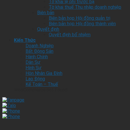
Tờ khai lệ phí trước bạ
Tờ khai thuế Thu nhập doanh nghiệp
Biên bản
Biên bản họp Hội đồng quản trị
Biên bản họp Hội đồng thành viên
Quyết định
Quyết định bổ nhiệm
Kiến Thức
Doanh Nghiệp
Bất Động Sản
Hành Chính
Dân Sự
Hình Sự
Hôn Nhân Gia Đình
Lao Động
Kế Toán – Thuế
WooCommerce not Found