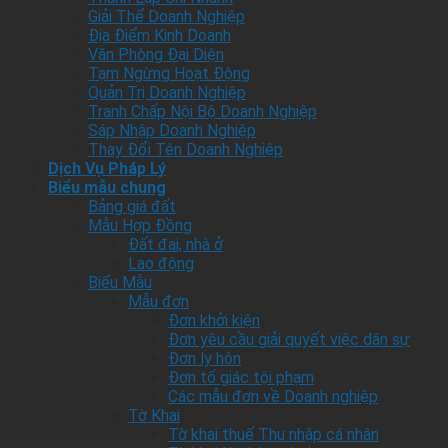
Giải Thể Doanh Nghiệp
Địa Điểm Kinh Doanh
Văn Phòng Đại Diện
Tạm Ngừng Hoạt Động
Quản Trị Doanh Nghiệp
Tranh Chấp Nội Bộ Doanh Nghiệp
Sáp Nhập Doanh Nghiệp
Thay Đổi Tên Doanh Nghiệp
Dịch Vụ Pháp Lý
Biểu mẫu chung
Bảng giá đất
Mẫu Hợp Đồng
Đất đai, nhà ở
Lao động
Biểu Mẫu
Mẫu đơn
Đơn khởi kiện
Đơn yêu cầu giải quyết việc dân sự
Đơn ly hôn
Đơn tố giác tội phạm
Các mẫu đơn về Doanh nghiệp
Tờ Khai
Tờ khai thuế Thu nhập cá nhân