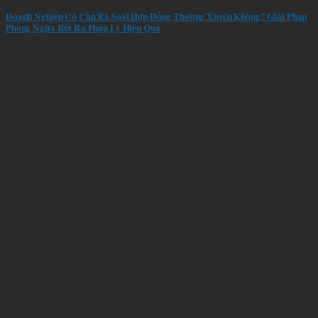
Doanh Nghiệp Có Cần Rà Soát Hợp Đồng Thường Xuyên Không? Giải Pháp
Phòng Ngừa Rủi Ro Pháp Lý Hiệu Quả