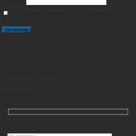
Trang web
Lưu tên, email và website của tôi trong trình duyệt cho
lần bình luận kế tiếp.
Hotline liên hệ
0903.958.588
(Lý Ngọc Sơn – GIÁM ĐỐC)
0972.290.595
(Trần Văn Thuận – PHÓ GIÁM ĐỐC)
Yêu cầu dịch vụ