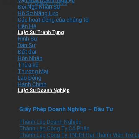
Văn Hóa Doanh Nghiệp
Posted on
10 Tháng 11, 2023
Đội Ngũ Nhân Sự
Hồ Sơ Năng Lực
Các hoạt động của chúng tôi
Liên Hệ
Luật Sư Tranh Tụng
Hình Sự
Dân Sự
Đất đai
Hôn Nhân
Thừa kế
Thương Mại
Lao Động
Hành Chính
Luật Sư Doanh Nghiệp
Giấy Phép Doanh Nghiệp – Đầu Tư
Thành Lập Doanh Nghiệp
Thành Lập Công Ty Cổ Phần
Thành Lập Công Ty TNHH Hai Thành Viên Trở L