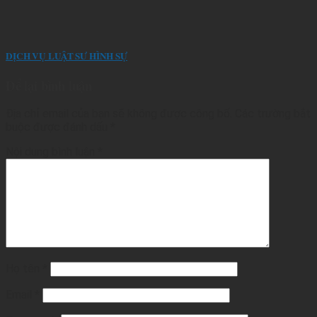
DỊCH VỤ LUẬT SƯ HÌNH SỰ
Để lại bình luận
Địa chỉ email của bạn sẽ không được công bố.
Các trường bắt
buộc được đánh dấu
*
Nội dung bình luận
*
Họ tên
*
Email
*