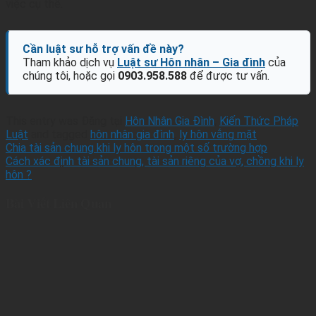
việc cụ thể.
Cần luật sư hỗ trợ vấn đề này?
Tham khảo dịch vụ
Luật sư Hôn nhân – Gia đình
của
chúng tôi, hoặc gọi
0903.958.588
để được tư vấn.
This entry was Đăng tại
Hôn Nhân Gia Đình
,
Kiến Thức Pháp
Luật
and tagged
hôn nhân gia đình
,
ly hôn vắng mặt
.
Chia tài sản chung khi ly hôn trong một số trường hợp
Cách xác định tài sản chung, tài sản riêng của vợ, chồng khi ly
hôn ?
Bài Viết Liên Quan