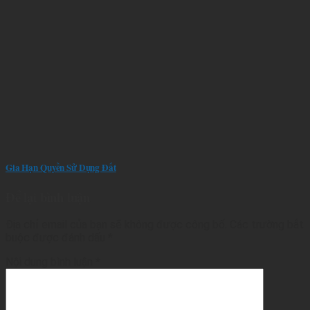
Gia Hạn Quyền Sử Dụng Đất
Để lại bình luận
Địa chỉ email của bạn sẽ không được công bố.
Các trường bắt
buộc được đánh dấu
*
Nội dung bình luận
*