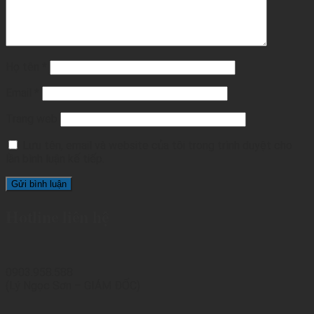
Họ tên
*
Email
*
Trang web
Lưu tên, email và website của tôi trong trình duyệt cho
lần bình luận kế tiếp.
Hotline liên hệ
0903.958.588
(Lý Ngọc Sơn – GIÁM ĐỐC)