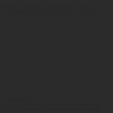
lý
Như vậy, khi ly hôn vắng mặt một bên muốn được Tòa án giải
quyết thì bên vắng mặt cần phải có đơn xin vắng mặt.
Đánh giá post
Lưu ý pháp lý:
Nội dung này mang tính tham khảo chung,
không thay thế ý kiến tư vấn pháp lý cho một hồ sơ hoặc vụ