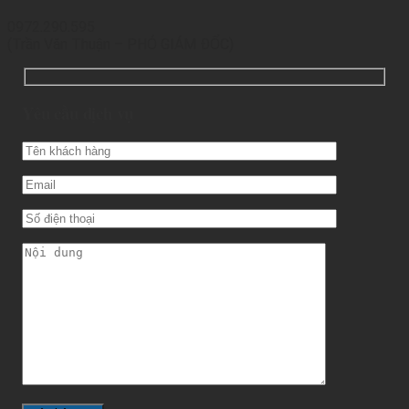
0972.290.595
(Trần Văn Thuận – PHÓ GIÁM ĐỐC)
Yêu cầu dịch vụ