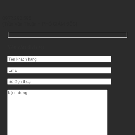
0972.290.595
(Trần Văn Thuận – PHÓ GIÁM ĐỐC)
Yêu cầu dịch vụ