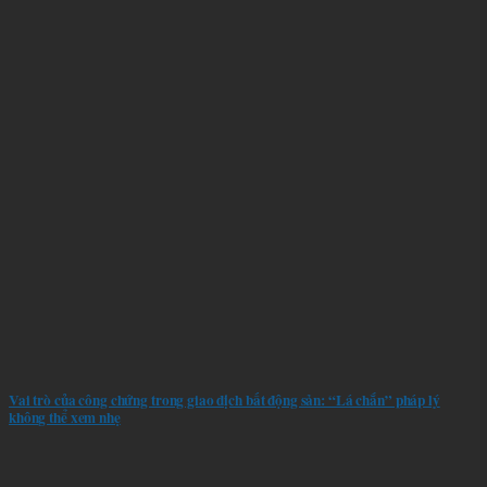
Vai trò của công chứng trong giao dịch bất động sản: “Lá chắn” pháp lý
không thể xem nhẹ