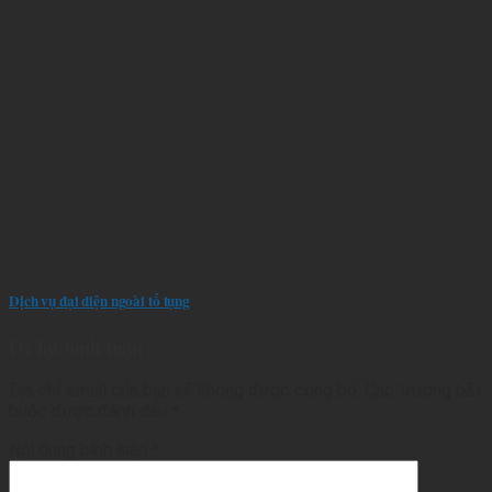
Dịch vụ đại diện ngoài tố tụng
Để lại bình luận
Địa chỉ email của bạn sẽ không được công bố.
Các trường bắt
buộc được đánh dấu
*
Nội dung bình luận
*