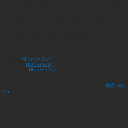
Tịch thu tài sản là tước một phần hoặc toàn bộ tài sản thuộc
sở hữu của người bị kết án để nộp vào ngân sách nhà nước.
Tịch thu tài sản chỉ được áp dụng đối với người bị kết án về
tội phạm nghiêm trọng, tội phạm rất nghiêm trọng hoặc tội
phạm đặc biệt nghiêm trọng xâm phạm an ninh quốc gia, tội
phạm về ma túy, tham nhũng hoặc tội phạm khác do Bộ luật
này quy định. Khi tịch thu toàn bộ tài sản vẫn để cho người bị
kết án và gia đình họ có điều kiện sinh sống
Theo dõi, cập nhật thông tin pháp luật, tìm hiểu thêm về dịch
vụ của chúng tôi:
1. Tiktok:
Nhấn vào đây
2. Youtobe:
Nhấn vào đây
3. Facebook:
Nhấn vào đây
4. Zalo: 0869.642.643
Xem thêm dịch vụ luật sư tranh tụng của chúng tôi (
Nhấn vào
đây
)