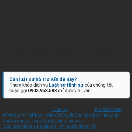
Đánh giá post
Lưu ý pháp lý:
Nội dung này mang tính tham khảo chung,
không thay thế ý kiến tư vấn pháp lý cho một hồ sơ hoặc vụ
việc cụ thể.
Cần luật sư hỗ trợ vấn đề này?
Tham khảo dịch vụ
Luật sư Hình sự
của chúng tôi,
hoặc gọi
0903.958.588
để được tư vấn.
This entry was Đăng tại
Hình Sự
and tagged
#LuậtHìnhSự
#PhápLý #TộiPhạm #BảoVệQuyềnConNgười #PhânLuật
.
Những căn cứ miễn trách nhiệm hình sự
Các biện pháp tư pháp đối với người phạm tội