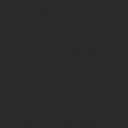
thể gây nguy hại cho xã hội. Thời hạn cấm là từ 01 năm đến 05
lý
năm, kể từ ngày chấp hành xong hình phạt tù hoặc từ ngày
bản án có hiệu lực pháp luật nếu hình phạt chính là cảnh cáo,
phạt tiền, cải tạo không giam giữ hoặc trong trường hợp người
bị kết án được hưởng án treo.
Cấm cư trú
Cấm cư trú là buộc người bị kết án phạt tù không được tạm
trú hoặc ï thường trú ở một số địa phương nhất định. Thời hạn
cấm cư trú là từ 01 năm đến 05 năm, kể từ ngày chấp hành
xong hình phạt tù.
Quản chế
Quản chế là buộc người bị kết án phạt tù phải cư trú, làm ăn
sinh sống và cải tạo ở một địa phương nhất định dưới sự kiểm
soát, giáo dục của chính quyền và nhân dân địa phương. Trong
thời gian quản chế, người bị kết án không được tự ý ra khỏi nơi
cư trú, bị tước một số quyền công dân theo quy định tại Điều
44 của Bộ luật này và bị cấm hành nghề hoặc làm công việc
nhất định. Quản chế được áp dụng đối với người phạm tội xâm
phạm an ninh quốc gia, người tái phạm nguy hiểm hoặc trong