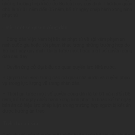
những trường hợp khác do Bộ luật này quy định. Thời hạn quản
chế là từ 01 năm đến 05 năm, kể từ ngày chấp hành xong hình
phạt tù.
. ước một số quyền công dân
– Công dân Việt Nam bị kết án phạt tù về tội xâm phạm an
ninh quốc gia hoặc tội phạm khác trong những trường hợp do
Bộ luật này quy định, thì bị tước một hoặc một số quyền công
dân sau đây:
+ Quyền ứng cử đại biểu cơ quan quyền lực Nhà nước;
+ Quyền làm việc trong các cơ quan nhà nước và quyền phục
vụ trong lực lượng vũ trang nhân dân.
– Thời hạn tước một số quyền công dân là từ 01 năm đến 05
năm, kể từ ngày chấp hành xong hình phạt tù hoặc kể từ ngày
bản án có hiệu lực pháp luật trong trường hợp người bị kết án
được hưởng án treo
Tịch thu tài sản