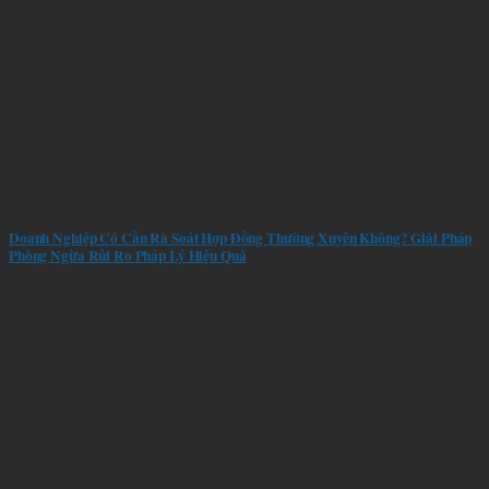
Doanh Nghiệp Có Cần Rà Soát Hợp Đồng Thường Xuyên Không? Giải Pháp
Phòng Ngừa Rủi Ro Pháp Lý Hiệu Quả