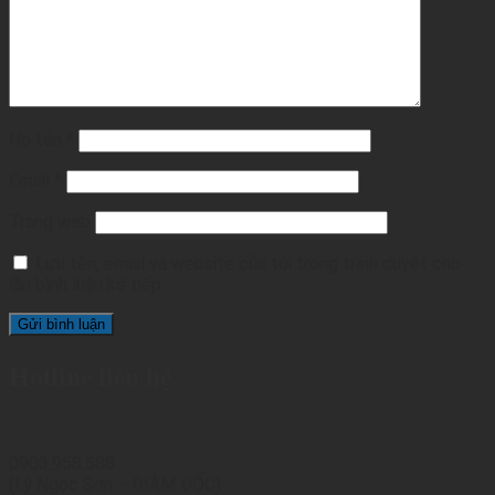
Họ tên
*
Email
*
Trang web
Lưu tên, email và website của tôi trong trình duyệt cho
lần bình luận kế tiếp.
Hotline liên hệ
0903.958.588
(Lý Ngọc Sơn – GIÁM ĐỐC)