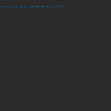
Ai có quyền rút yêu cầu khởi tố vụ án hình sự?