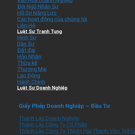
Văn Hóa Doanh Nghiệp
Đội Ngũ Nhân Sự
Hồ Sơ Năng Lực
Các hoạt động của chúng tôi
Liên Hệ
Luật Sư Tranh Tụng
Hình Sự
Dân Sự
Đất đai
Hôn Nhân
Thừa kế
Thương Mại
Lao Động
Hành Chính
Luật Sư Doanh Nghiệp
Giấy Phép Doanh Nghiệp – Đầu Tư
Thành Lập Doanh Nghiệp
Thành Lập Công Ty Cổ Phần
Thành Lập Công Ty TNHH Hai Thành Viên Trở L