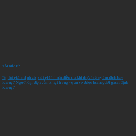
Tội bức tử
Người giám định có phải giữ bí mật điều tra khi thực hiện giám định hay
không? Người đại diện của bị hại trong vụ án có được làm người giám định
không?