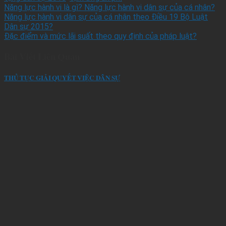
Năng lực hành vi là gì? Năng lực hành vi dân sự của cá nhân?
Năng lực hành vi dân sự của cá nhân theo Điều 19 Bộ Luật
Dân sự 2015?
Đặc điểm và mức lãi suất theo quy định của pháp luật?
Bài Viết Liên Quan
THỦ TỤC GIẢI QUYẾT VIỆC DÂN SỰ