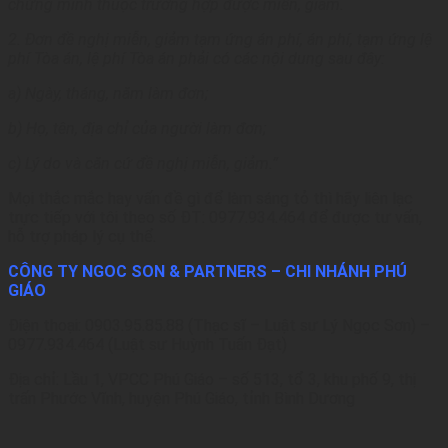
chứng minh thuộc trường hợp được miễn, giảm.
lý
2. Đơn đề nghị miễn, giảm tạm ứng án phí, án phí, tạm ứng lệ
phí Tòa án, lệ phí Tòa án phải có các nội dung sau đây:
a) Ngày, tháng, năm làm đơn;
b) Họ, tên, địa chỉ của người làm đơn;
c) Lý do và căn cứ đề nghị miễn, giảm.”
Mọi thắc mắc hay vấn đề gì để làm sáng tỏ thì hãy liên lạc
trực tiếp với tôi theo số ĐT: 0977.934.464 để được tư vấn,
hỗ trợ pháp lý cụ thể.
CÔNG TY NGOC
SON & PARTNERS – CHI NHÁNH PHÚ
GIÁO
Điện thoại: 0903.95.85.88 (Thạc sĩ – Luật sư Lý Ngọc Sơn) –
0977.934.464 (Luật sư Huỳnh Tuấn Đạt)
Địa chỉ: Lầu 1, VPCC Phú Giáo – số 513, tổ 3, khu phố 9, thị
trấn Phước Vĩnh, huyện Phú Giáo, tỉnh Bình Dương