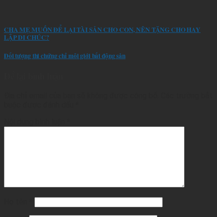
CHA MẸ MUỐN ĐỂ LẠI TÀI SẢN CHO CON, NÊN TẶNG CHO HAY
LẬP DI CHÚC?
Đối tượng thi chứng chỉ môi giới bất động sản
Để lại bình luận
Địa chỉ email của bạn sẽ không được công bố.
Các trường bắt
buộc được đánh dấu
*
Nội dung bình luận
*
Họ tên
*