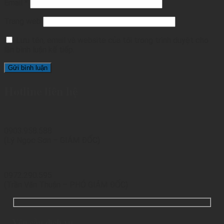
Email
*
Trang web
Lưu tên, email và website của tôi trong trình duyệt cho
lần bình luận kế tiếp.
Hotline liên hệ
0903.958.588
(Lý Ngọc Sơn – GIÁM ĐỐC)
0972.290.595
(Trần Văn Thuận – PHÓ GIÁM ĐỐC)
Yêu cầu dịch vụ