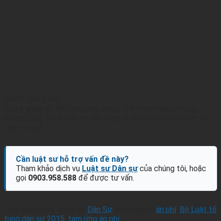
Đánh giá post
Lưu ý pháp lý:
Nội dung này mang tính tham khảo chung,
không thay thế ý kiến tư vấn pháp lý cho một hồ sơ hoặc vụ
việc cụ thể.
Cần luật sư hỗ trợ vấn đề này?
Tham khảo dịch vụ
Luật sư Dân sự
của chúng tôi, hoặc
gọi
0903.958.588
để được tư vấn.
This entry was Đăng tại
Dân Sự
and tagged
án phí
,
Bộ Luật tố
tụng dân sự 2015
,
tạm ứng án phí
.