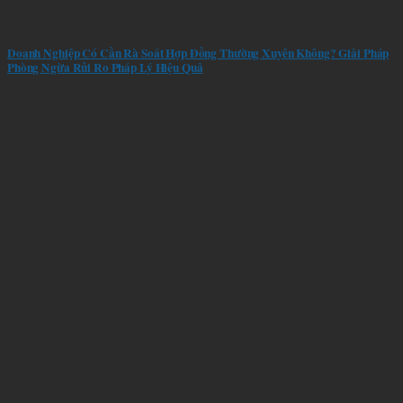
Doanh Nghiệp Có Cần Rà Soát Hợp Đồng Thường Xuyên Không? Giải Pháp
Phòng Ngừa Rủi Ro Pháp Lý Hiệu Quả