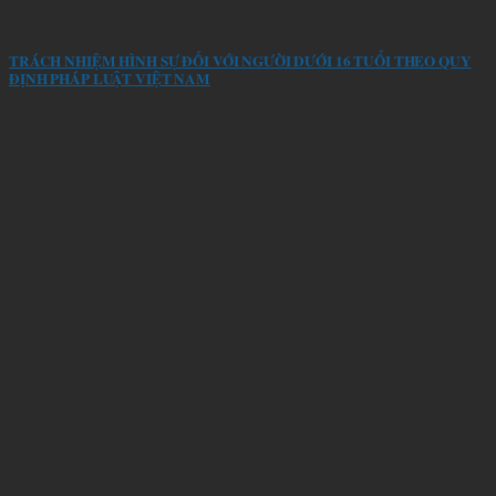
TRÁCH NHIỆM HÌNH SỰ ĐỐI VỚI NGƯỜI DƯỚI 16 TUỔI THEO QUY
ĐỊNH PHÁP LUẬT VIỆT NAM