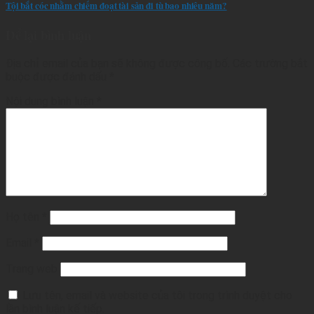
Tội bắt cóc nhằm chiếm đoạt tài sản đi tù bao nhiêu năm?
Để lại bình luận
Địa chỉ email của bạn sẽ không được công bố.
Các trường bắt
buộc được đánh dấu
*
Nội dung bình luận
*
Họ tên
*
Email
*
Trang web
Lưu tên, email và website của tôi trong trình duyệt cho
lần bình luận kế tiếp.