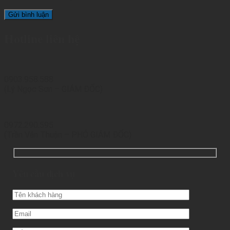
Hotline liên hệ
0903.958.588
(Lý Ngọc Sơn – GIÁM ĐỐC)
0972.290.595
(Trần Văn Thuận – PHÓ GIÁM ĐỐC)
Yêu cầu dịch vụ