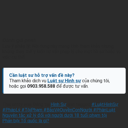
Đánh giá post
Lưu ý pháp lý:
Nội dung này mang tính tham khảo chung,
không thay thế ý kiến tư vấn pháp lý cho một hồ sơ hoặc vụ
việc cụ thể.
Cần luật sư hỗ trợ vấn đề này?
Tham khảo dịch vụ
Luật sư Hình sự
của chúng tôi,
hoặc gọi
0903.958.588
để được tư vấn.
This entry was Đăng tại
Hình Sự
and tagged
#LuậtHìnhSự
#PhápLý #TộiPhạm #BảoVệQuyềnConNgười #PhânLuật
.
Nguyên tắc xử lý đối với người dưới 18 tuổi phạm tội
Phản bội Tổ quốc là gì?