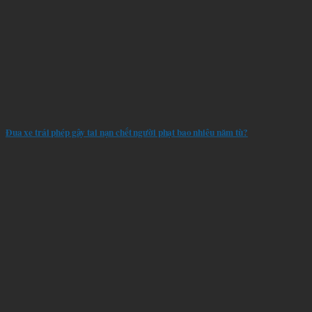
Đua xe trái phép gây tai nạn chết người phạt bao nhiêu năm tù?