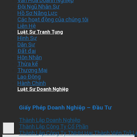
Văn Hóa Doanh Nghiệp
Đội Ngũ Nhân Sự
Hồ Sơ Năng Lực
Các hoạt động của chúng tôi
Liên Hệ
Luật Sư Tranh Tụng
Hình Sự
Dân Sự
Đất đai
Hôn Nhân
Thừa kế
Thương Mại
Lao Động
Hành Chính
Luật Sư Doanh Nghiệp
Giấy Phép Doanh Nghiệp – Đầu Tư
Thành Lập Doanh Nghiệp
Thành Lập Công Ty Cổ Phần
Thành Lập Công Ty TNHH Hai Thành Viên Trở L