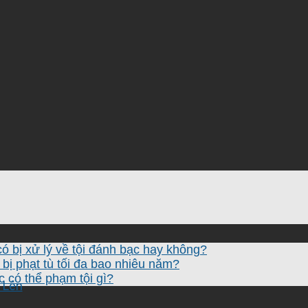
ó bị xử lý về tội đánh bạc hay không?
bị phạt tù tối đa bao nhiêu năm?
ạc có thể phạm tội gì?
 Lên