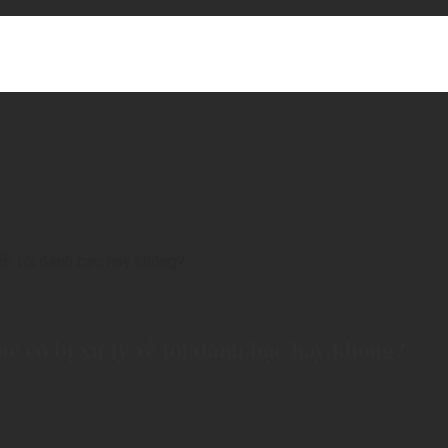
ình Đường 2, Phường Dĩ An, thành phố Hồ Chí Minh.
về tội đánh bạc hay không?
 có bị xử lý về tội đánh bạc hay không?