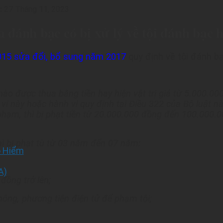
:
27 Tháng 11, 2023
 đánh bạc có bị xử lý về tội đánh bạc 
015 sửa đổi, bổ sung năm 2017
quy định về tội đánh b
 nào được thua bằng tiền hay hiện vật trị giá từ 5.000.
 này hoặc hành vi quy định tại Điều 322 của Bộ luật này 
phạm, thì bị phạt tiền từ 20.000.000 đồng đến 100.000.
hì bị phạt tù từ 03 năm đến 07 năm:
o Hiểm
A)
đồng trở lên;
ông, phương tiện điện tử để phạm tội;