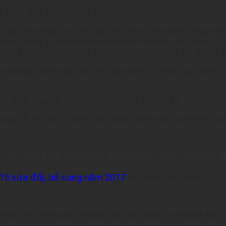
00 đồng đến 50.000.000 đồng.”
bạc trái phép dưới bất kỳ hình thức nào được thua bằng
 xử phạt vi phạm hành chính về hành vi này chưa được 
 không giam giữ đến 03 năm hoặc phạt tù từ 06 tháng 
không đánh bạc mà chỉ ngồi xem thì theo quy định của
u điện thoại di động và xe máy là cần thiết.
dụng để tổ chức đánh bạc hoặc đánh bạc hoặc liên quan
bạc có thể bị phạt tù tối đa bao nhiêu
015 sửa đổi, bổ sung năm 2017
quy định như sau:
huộc một trong các trường hợp sau đây, thì bị phạt tiề