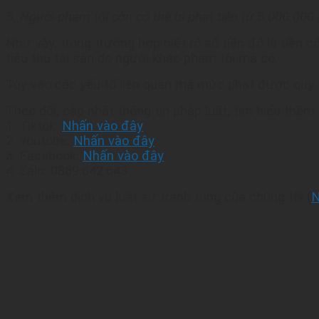
5. Người phạm tội còn có thể bị phạt tiền từ 5.000.00
Như vậy, trong trường hợp biết rõ số tiền đó là tiền 
tiêu thụ tài sản do người khác phạm tội mà có.
Tùy vào các yếu tố liên quan mà mức phạt được quy đ
Theo dõi, cập nhật thông tin pháp luật, tìm hiểu thêm 
1. Tiktok:
Nhấn vào đây
2. Youtobe:
Nhấn vào đây
3. Facebook:
Nhấn vào đây
4. Zalo: 0869.642.643
Xem thêm dịch vụ luật sư tranh tụng của chúng tôi (
N