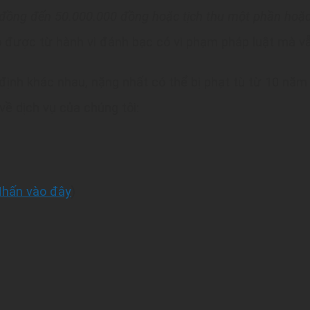
0 đồng đến 50.000.000 đồng hoặc tịch thu một phần hoặc
có được từ hành vi đánh bạc có vi phạm pháp luật mà vẫ
ịnh khác nhau, nặng nhất có thể bị phạt tù từ 10 năm
về dịch vụ của chúng tôi:
hấn vào đây
)