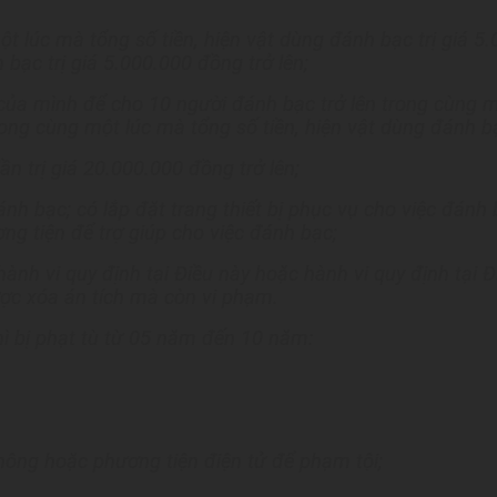
t lúc mà tổng số tiền, hiện vật dùng đánh bạc trị giá 5.
bạc trị giá 5.000.000 đồng trở lên;
ủa mình để cho 10 người đánh bạc trở lên trong cùng một
ong cùng một lúc mà tổng số tiền, hiện vật dùng đánh bạc
ần trị giá 20.000.000 đồng trở lên;
ánh bạc; có lắp đặt trang thiết bị phục vụ cho việc đán
ơng tiện để trợ giúp cho việc đánh bạc;
ành vi quy định tại Điều này hoặc hành vi quy định tại Đ
ược xóa án tích mà còn vi phạm.
hì bị phạt tù từ 05 năm đến 10 năm:
hông hoặc phương tiện điện tử để phạm tội;