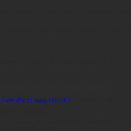
h được một người có các hành vi cấu thành tội tổ chức đá
ù từ 05 năm đến 10 năm khi phạm tội thuộc một trong nh
thông hoặc phương tiện điện tử để phạm tội;
tiền đánh bạc có thể phạm tội gì?
015 sửa đổi, bổ sung năm 2017
quy định như sau:
ời khác phạm tội mà có
hụ tài sản biết rõ là do người khác phạm tội mà có, thì
 từ 06 tháng đến 03 năm.