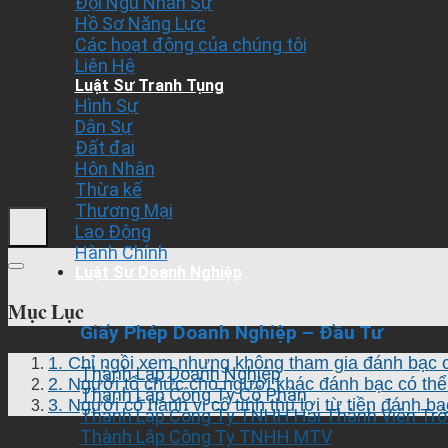
Đội Ngũ Nhân Sự
Hồ Sơ Năng Lực
Các hoạt động của chúng tôi
Liên Hệ
Luật Sư Tranh Tụng
Hình Sự
Dân Sự
Đất đai
Hôn Nhân
Thừa kế
Thương Mại
Lao Động
Hành Chính
Luật Sư Doanh Nghiệp
Mục Lục
Giấy Phép Doanh Nghiệp – Đầu Tư
1. Chỉ ngồi xem nhưng không tham gia đánh bạc c
Thành Lập Doanh Nghiệp
2. Người tổ chức cho người khác đánh bạc có thể 
Thành Lập Công Ty Cổ Phần
3. Người có hành vi cố tình thu lợi từ tiền đánh b
Thành Lập Công Ty TNHH Hai Thành Viên Trở
Thành Lập Công Ty TNHH MTV