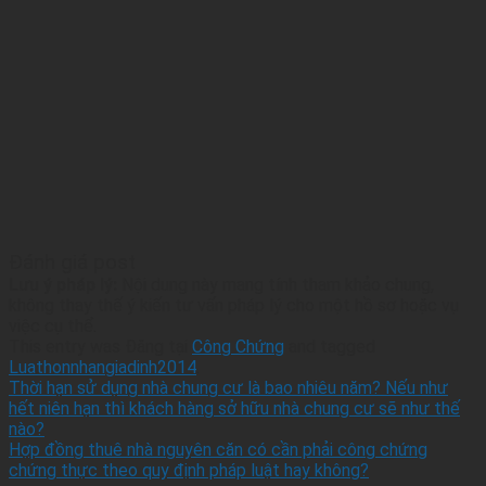
Đánh giá post
Lưu ý pháp lý:
Nội dung này mang tính tham khảo chung,
không thay thế ý kiến tư vấn pháp lý cho một hồ sơ hoặc vụ
việc cụ thể.
This entry was Đăng tại
Công Chứng
and tagged
Luathonnhangiadinh2014
.
Thời hạn sử dụng nhà chung cư là bao nhiêu năm? Nếu như
hết niên hạn thì khách hàng sở hữu nhà chung cư sẽ như thế
nào?
Hợp đồng thuê nhà nguyên căn có cần phải công chứng
chứng thực theo quy định pháp luật hay không?