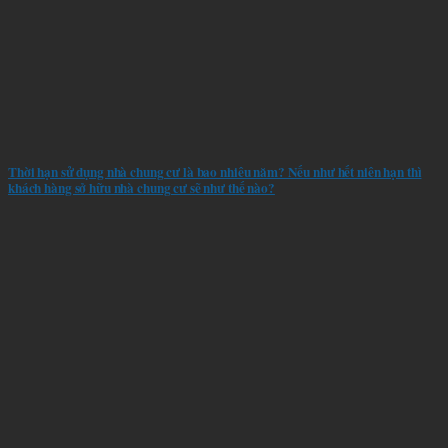
Thời hạn sử dụng nhà chung cư là bao nhiêu năm? Nếu như hết niên hạn thì
khách hàng sở hữu nhà chung cư sẽ như thế nào?