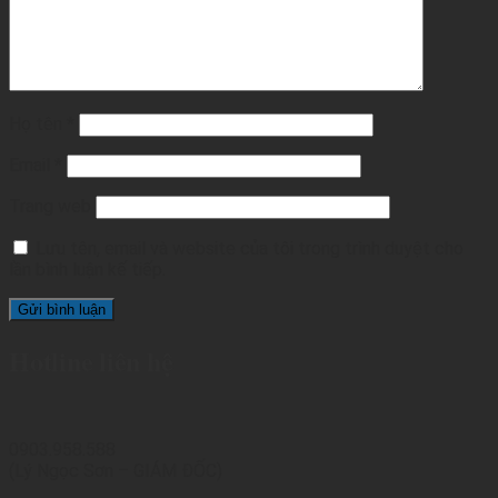
Họ tên
*
Email
*
Trang web
Lưu tên, email và website của tôi trong trình duyệt cho
lần bình luận kế tiếp.
Hotline liên hệ
0903.958.588
(Lý Ngọc Sơn – GIÁM ĐỐC)