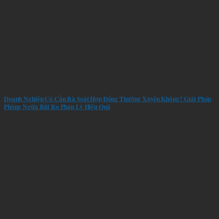
Doanh Nghiệp Có Cần Rà Soát Hợp Đồng Thường Xuyên Không? Giải Pháp
Phòng Ngừa Rủi Ro Pháp Lý Hiệu Quả