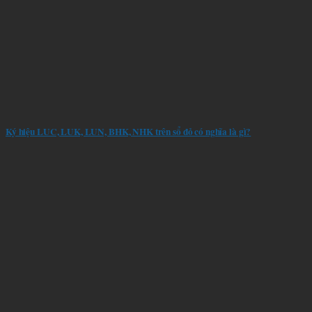
Ký hiệu LUC, LUK, LUN, BHK, NHK trên sổ đỏ có nghĩa là gì?