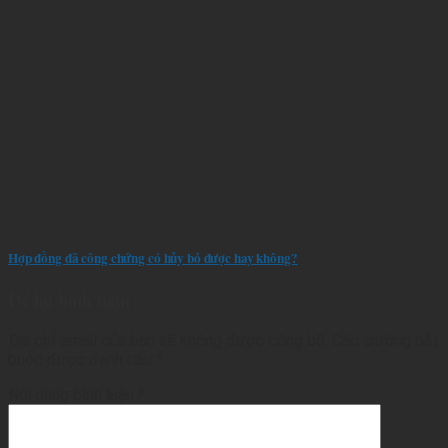
Hợp đồng đã công chứng có hủy bỏ được hay không?
Để lại bình luận
Địa chỉ email của bạn sẽ không được công bố.
Các trường bắt
buộc được đánh dấu
*
Nội dung bình luận
*