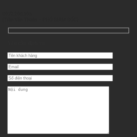
0972.290.595
(Trần Văn Thuận – PHÓ GIÁM ĐỐC)
Yêu cầu dịch vụ