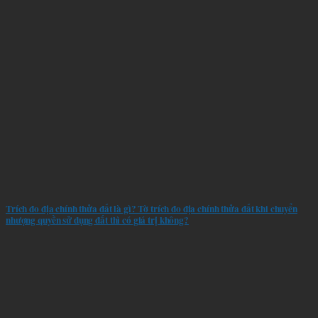
Trích đo địa chính thửa đất là gì? Tờ trích đo địa chính thửa đất khi chuyển
nhượng quyền sử dụng đất thì có giá trị không?