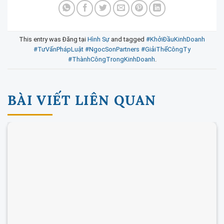
This entry was Đăng tại
Hình Sự
and tagged
#KhởiĐầuKinhDoanh
#TưVấnPhápLuật #NgocSonPartners #GiảiThểCôngTy
#ThànhCôngTrongKinhDoanh
.
BÀI VIẾT LIÊN QUAN