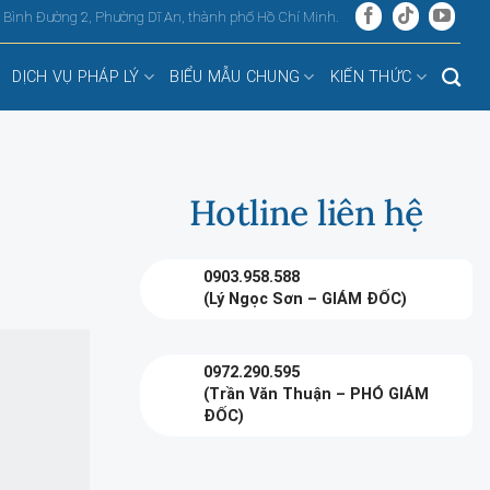
, Bình Đường 2, Phường Dĩ An, thành phố Hồ Chí Minh.
DỊCH VỤ PHÁP LÝ
BIỂU MẪU CHUNG
KIẾN THỨC
Hotline liên hệ
0903.958.588
(Lý Ngọc Sơn – GIÁM ĐỐC)
0972.290.595
(Trần Văn Thuận – PHÓ GIÁM
ĐỐC)