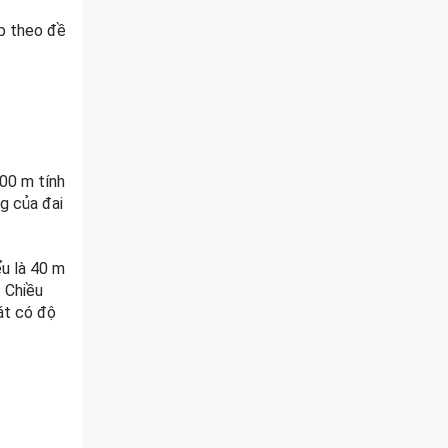
ập theo đề
300 m tính
ng của đai
ểu là 40 m
. Chiều
át có độ