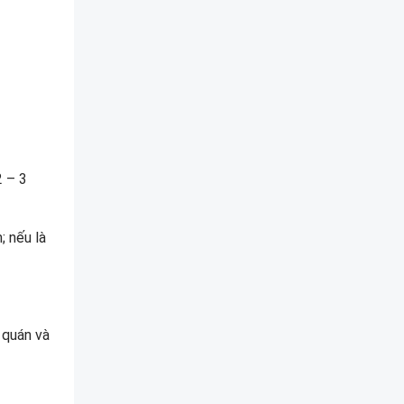
2 – 3
; nếu là
 quán và