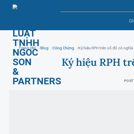
Skip
to
content
GI
Trang chủ
Blog
Công Chứng
Ký hiệu RPH trên sổ đỏ có nghĩa 
Ký hiệu RPH trê
POST