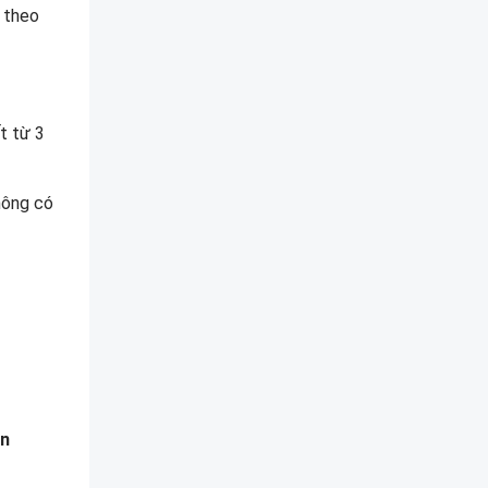
y theo
t từ 3
không có
ơn