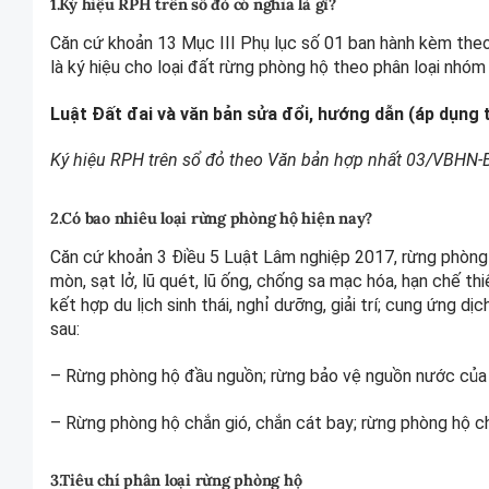
1.Ký hiệu RPH trên sổ đỏ có nghĩa là gì?
Căn cứ khoản 13 Mục III Phụ lục số 01 ban hành kèm t
là ký hiệu cho loại đất rừng phòng hộ theo phân loại nhóm 
Luật Đất đai và văn bản sửa đổi, hướng dẫn (áp dụng 
Ký hiệu RPH trên sổ đỏ theo Văn bản hợp nhất 03/VBH
2.Có bao nhiêu loại rừng phòng hộ hiện nay?
Căn cứ khoản 3 Điều 5 Luật Lâm nghiệp 2017, rừng phòng
mòn, sạt lở, lũ quét, lũ ống, chống sa mạc hóa, hạn chế thi
kết hợp du lịch sinh thái, nghỉ dưỡng, giải trí; cung ứng
sau:
– Rừng phòng hộ đầu nguồn; rừng bảo vệ nguồn nước của 
– Rừng phòng hộ chắn gió, chắn cát bay; rừng phòng hộ ch
3.Tiêu chí phân loại rừng phòng hộ