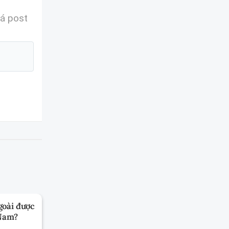
á post
goài được
 Nam?