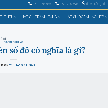
0903.958.588
0972.290.595
Số 18 đường số 2
ỚI THIỆU
LUẬT SƯ TRANH TỤNG
LUẬT SƯ DOANH NGHIỆP
là gì?
CÔNG CHỨNG
n sổ đỏ có nghĩa là gì?
ED ON
20 THÁNG 11, 2023