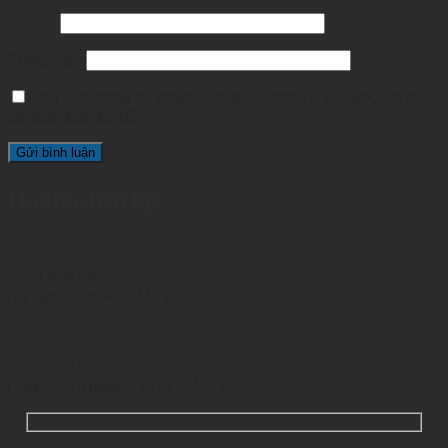
Email
*
Trang web
Lưu tên, email và website của tôi trong trình duyệt cho
lần bình luận kế tiếp.
Hotline liên hệ
0903.958.588
(Lý Ngọc Sơn – GIÁM ĐỐC)
0972.290.595
(Trần Văn Thuận – PHÓ GIÁM ĐỐC)