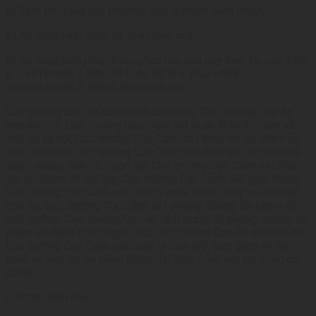
d) Tịch thu tang vật, phương tiện vi phạm hành chính;
đ) Áp dụng hình thức xử phạt trục xuất;
e) Áp dụng biện pháp khắc phục hậu quả quy định tại các điểm
a, c và i khoản 1 Điều 28 Luật Xử lý vi phạm hành
chínhvà khoản 3 Điều 3 Nghị định này.
Cục trưởng Cục An ninh chính trị nội bộ, Cục trưởng Cục An
ninh kinh tế, Cục trưởng Cục Cảnh sát quản lý hành chính về
trật tự xã hội, Cục trưởng Cục Cảnh sát điều tra tội phạm về
trật tự xã hội, Cục trưởng Cục Cảnh sát điều tra tội phạm về
tham nhũng, kinh tế, buôn lậu, Cục trưởng Cục Cảnh sát điều
tra tội phạm về ma túy, Cục trưởng Cục Cảnh sát giao thông,
Cục trưởng Cục Cảnh sát phòng cháy, chữa cháy và cứu nạn,
cứu hộ, Cục trưởng Cục Cảnh sát phòng, chống tội phạm về
môi trường, Cục trưởng Cục An ninh mạng và phòng, chống tội
phạm sử dụng công nghệ cao, Cục trưởng Cục An ninh nội địa,
Cục trưởng Cục Cảnh sát quản lý tạm giữ, tạm giam và thi
hành án hình sự tại cộng đồng, Tư lệnh Cảnh sát cơ động có
quyền:
a) Phạt cảnh cáo;