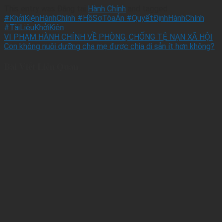
This entry was Đăng tại
Hành Chính
and tagged
#KhởiKiệnHànhChính #HồSơTòaÁn #QuyếtĐịnhHànhChính
#TàiLiệuKhởiKiện
.
VI PHẠM HÀNH CHÍNH VỀ PHÒNG, CHỐNG TỆ NẠN XÃ HỘI
Con không nuôi dưỡng cha mẹ được chia di sản ít hơn không?
Bài Viết Liên Quan