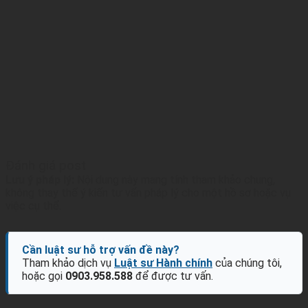
Đánh giá post
Lưu ý pháp lý:
Nội dung này mang tính tham khảo chung,
không thay thế ý kiến tư vấn pháp lý cho một hồ sơ hoặc vụ
việc cụ thể.
Cần luật sư hỗ trợ vấn đề này?
Tham khảo dịch vụ
Luật sư Hành chính
của chúng tôi,
hoặc gọi
0903.958.588
để được tư vấn.