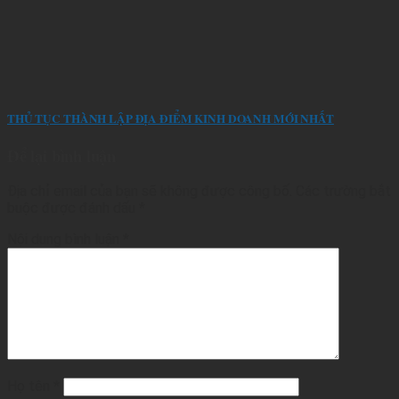
THỦ TỤC THÀNH LẬP ĐỊA ĐIỂM KINH DOANH MỚI NHẤT
Để lại bình luận
Địa chỉ email của bạn sẽ không được công bố.
Các trường bắt
buộc được đánh dấu
*
Nội dung bình luận
*
Họ tên
*