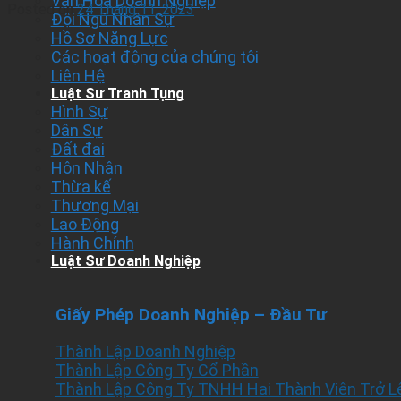
Văn Hóa Doanh Nghiệp
Posted on
24 Tháng 11, 2023
Đội Ngũ Nhân Sự
Hồ Sơ Năng Lực
Các hoạt động của chúng tôi
Liên Hệ
Luật Sư Tranh Tụng
Hình Sự
Dân Sự
Đất đai
Hôn Nhân
Thừa kế
Thương Mại
Lao Động
Hành Chính
Luật Sư Doanh Nghiệp
Giấy Phép Doanh Nghiệp – Đầu Tư
Thành Lập Doanh Nghiệp
Thành Lập Công Ty Cổ Phần
Thành Lập Công Ty TNHH Hai Thành Viên Trở L