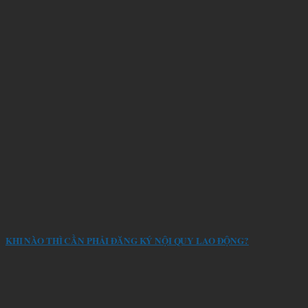
KHI NÀO THÌ CẦN PHẢI ĐĂNG KÝ NỘI QUY LAO ĐỘNG?