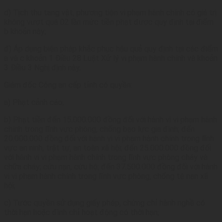
lý
d) Tịch thu tang vật, phương tiện vi phạm hành chính có giá trị
không vượt quá 02 lần mức tiền phạt được quy định tại điểm
b khoản này;
đ) Áp dụng biện pháp khắc phục hậu quả quy định tại các điểm
a và c khoản 1 Điều 28 Luật Xử lý vi phạm hành chính và khoản
3 Điều 3 Nghị định này.
Giám đốc Công an cấp tỉnh có quyền:
a) Phạt cảnh cáo;
b) Phạt tiền đến 15.000.000 đồng đối với hành vi vi phạm hành
chính trong lĩnh vực phòng, chống bạo lực gia đình; đến
20.000.000 đồng đối với hành vi vi phạm hành chính trong lĩnh
vực an ninh, trật tự, an toàn xã hội; đến 25.000.000 đồng đối
với hành vi vi phạm hành chính trong lĩnh vực phòng cháy và
chữa cháy; cứu nạn, cứu hộ; đến 37.500.000 đồng đối với hành
vi vi phạm hành chính trong lĩnh vực phòng, chống tệ nạn xã
hội;
c) Tước quyền sử dụng giấy phép, chứng chỉ hành nghề có
thời hạn hoặc đình chỉ hoạt động có thời hạn;